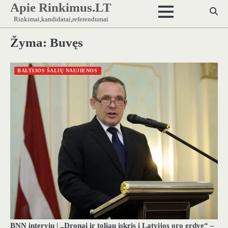
Apie Rinkimus.LT
Skip
to
Rinkimai,kandidatai,referendumai
content
Žyma:
Buvęs
BALTIJOS ŠALIŲ NAUJIENOS
BNN interviu | „Dronai ir toliau įskris į Latvijos oro erdvę“ –