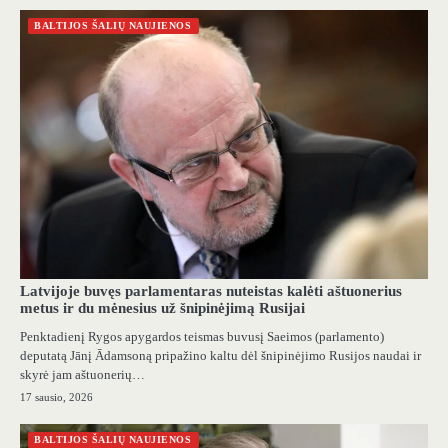
BALTIJOS ŠALIŲ NAUJIENOS
Latvijoje buvęs parlamentaras nuteistas kalėti aštuonerius
metus ir du mėnesius už šnipinėjimą Rusijai
Penktadienį Rygos apygardos teismas buvusį Saeimos (parlamento)
deputatą Jānį Ādamsoną pripažino kaltu dėl šnipinėjimo Rusijos naudai ir
skyrė jam aštuonerių…
17 sausio, 2026
BALTIJOS ŠALIŲ NAUJIENOS