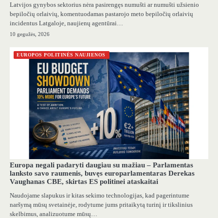
Latvijos gynybos sektorius nėra pasirengęs numušti ar numušti užsienio
bepiločių orlaivių, komentuodamas pastarojo meto bepiločių orlaivių
incidentus Latgaloje, naujienų agentūrai…
10 gegužės, 2026
EUROPOS POLITINĖS NAUJIENOS
Europa negali padaryti daugiau su mažiau – Parlamentas
lanksto savo raumenis, buvęs europarlamentaras Derekas
Vaughanas CBE, skirtas ES politinei ataskaitai
Naudojame slapukus ir kitas sekimo technologijas, kad pagerintume
naršymą mūsų svetainėje, rodytume jums pritaikytą turinį ir tikslinius
skelbimus, analizuotume mūsų…