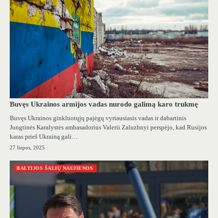
Buvęs Ukrainos armijos vadas nurodo galimą karo trukmę
Buvęs Ukrainos ginkluotųjų pajėgų vyriausiasis vadas ir dabartinis
Jungtinės Karalystės ambasadorius Valerii Zaluzhnyi perspėjo, kad Rusijos
karas prieš Ukrainą gali…
27 liepos, 2025
BALTIJOS ŠALIŲ NAUJIENOS