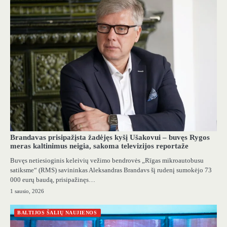
Brandavas prisipažįsta žadėjęs kyšį Ušakovui – buvęs Rygos
meras kaltinimus neigia, sakoma televizijos reportaže
Buvęs netiesioginis keleivių vežimo bendrovės „Rīgas mikroautobusu
satiksme“ (RMS) savininkas Aleksandras Brandavs šį rudenį sumokėjo 73
000 eurų baudą, prisipažinęs…
1 sausio, 2026
BALTIJOS ŠALIŲ NAUJIENOS