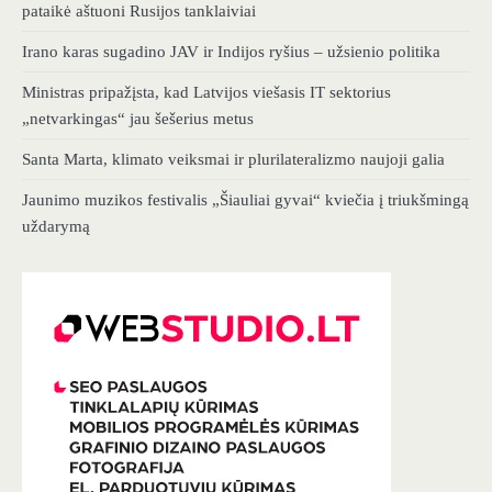
pataikė aštuoni Rusijos tanklaiviai
Irano karas sugadino JAV ir Indijos ryšius – užsienio politika
Ministras pripažįsta, kad Latvijos viešasis IT sektorius
„netvarkingas“ jau šešerius metus
Santa Marta, klimato veiksmai ir plurilateralizmo naujoji galia
Jaunimo muzikos festivalis „Šiauliai gyvai“ kviečia į triukšmingą
uždarymą