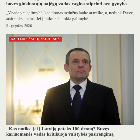
buvęs ginkluotųjų pajėgų vadas ragina stiprinti oro gynybą
„Visada yra galimybė, kad dronas nedužus lauke ar miške, o, neduok Dieve,
atsitrenks į namą. Jei jie skrenda, tokia galimybė…
21 gegužės, 2026
BALTIJOS ŠALIŲ NAUJIENOS
„Kas nutiks, jei į Latviją pateks 100 dronų? Buvęs
kariuomenės vadas kritikuoja valstybės pasirengimą