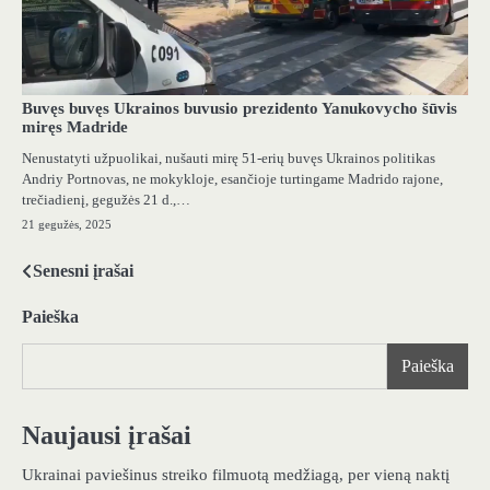
Buvęs buvęs Ukrainos buvusio prezidento Yanukovycho šūvis
miręs Madride
Nenustatyti užpuolikai, nušauti mirę 51-erių buvęs Ukrainos politikas
Andriy Portnovas, ne mokykloje, esančioje turtingame Madrido rajone,
trečiadienį, gegužės 21 d.,…
21 gegužės, 2025
Senesni įrašai
Navigacija
tarp
Paieška
įrašų
Paieška
Naujausi įrašai
Ukrainai paviešinus streiko filmuotą medžiagą, per vieną naktį