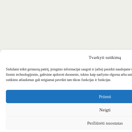
Tvarkyti sutikimą
Siekdami teikti geriausią patirtį, įrenginio informacijai saugoti ir (arba) pasiekti naudojame
šiomis technologijomis, galėsime apdoroti duomenis, tokius kaip naršymo elgsena arba uni
sutikimo atšaukimas gali neigiamai paveikti tam tikras funkcijas ir funkcijas.
Priimti
Neigti
Peržiūrėti nuostatas