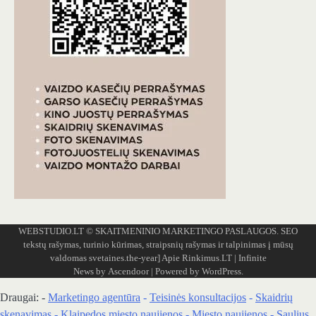
WEBSTUDIO.LT
© SKAITMENINIO MARKETINGO PASLAUGOS. SEO
tekstų rašymas, turinio kūrimas, straipsnių rašymas ir talpinimas į mūsų
valdomas svetaines.the-year]
Apie Rinkimus.LT
| Infinite
News by
Ascendoor
| Powered by
WordPress
.
Draugai: -
Marketingo agentūra
-
Teisinės konsultacijos
-
Skaidrių
skenavimas
-
Klaipedos miesto naujienos
-
Miesto naujienos
-
Saulius