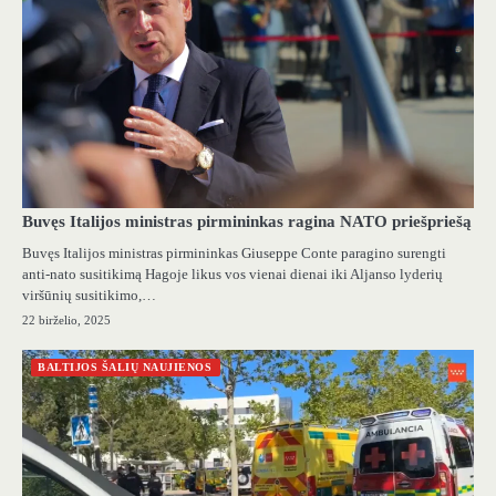
Buvęs Italijos ministras pirmininkas ragina NATO priešpriešą
Buvęs Italijos ministras pirmininkas Giuseppe Conte paragino surengti
anti-nato susitikimą Hagoje likus vos vienai dienai iki Aljanso lyderių
viršūnių susitikimo,…
22 birželio, 2025
BALTIJOS ŠALIŲ NAUJIENOS