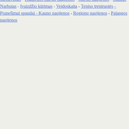
Narbutas
-
Įvaizdžio kūrimas
-
Veidoskaita
-
Teniso treniruotės
-
Pranešimai spaudai -
Kauno naujienos
-
Regionų naujienos
-
Palangos
naujienos