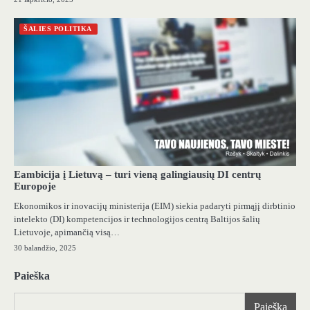
ŠALIES POLITIKA
Eambicija į Lietuvą – turi vieną galingiausių DI centrų
Europoje
Ekonomikos ir inovacijų ministerija (EIM) siekia padaryti pirmąjį dirbtinio
intelekto (DI) kompetencijos ir technologijos centrą Baltijos šalių
Lietuvoje, apimančią visą…
30 balandžio, 2025
Paieška
Paieška