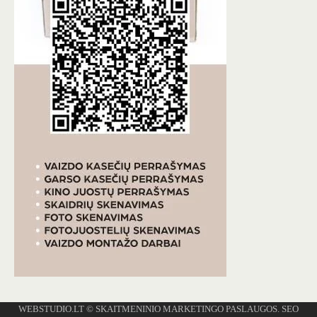
WEBSTUDIO.LT
© SKAITMENINIO MARKETINGO PASLAUGOS. SEO