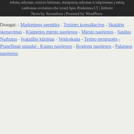
tekstų rašymas, turinio kūrimas, straipsnių rašymas ir talpinimas į mūsų
valdomas svetaines.the-year]
Apie Rinkimus.LT
| Infinite
News by
Ascendoor
| Powered by
WordPress
.
Draugai: -
Marketingo agentūra
-
Teisinės konsultacijos
-
Skaidrių
skenavimas
-
Klaipedos miesto naujienos
-
Miesto naujienos
-
Saulius
Narbutas
-
Įvaizdžio kūrimas
-
Veidoskaita
-
Teniso treniruotės
-
Pranešimai spaudai -
Kauno naujienos
-
Regionų naujienos
-
Palangos
naujienos