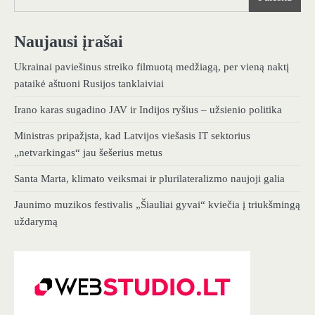
Naujausi įrašai
Ukrainai paviešinus streiko filmuotą medžiagą, per vieną naktį
pataikė aštuoni Rusijos tanklaiviai
Irano karas sugadino JAV ir Indijos ryšius – užsienio politika
Ministras pripažįsta, kad Latvijos viešasis IT sektorius
„netvarkingas“ jau šešerius metus
Santa Marta, klimato veiksmai ir plurilateralizmo naujoji galia
Jaunimo muzikos festivalis „Šiauliai gyvai“ kviečia į triukšmingą
uždarymą