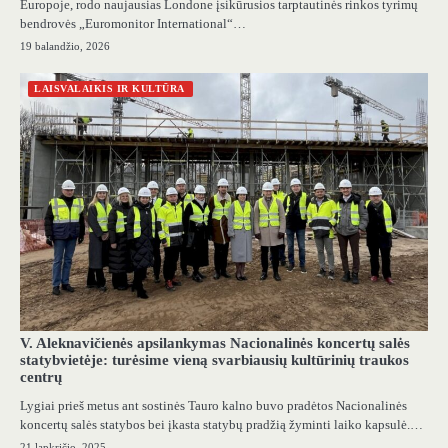
Europoje, rodo naujausias Londone įsikūrusios tarptautinės rinkos tyrimų
bendrovės „Euromonitor International“…
19 balandžio, 2026
LAISVALAIKIS IR KULTŪRA
V. Aleknavičienės apsilankymas Nacionalinės koncertų salės
statybvietėje: turėsime vieną svarbiausių kultūrinių traukos
centrų
Lygiai prieš metus ant sostinės Tauro kalno buvo pradėtos Nacionalinės
koncertų salės statybos bei įkasta statybų pradžią žyminti laiko kapsulė.…
21 lapkričio, 2025