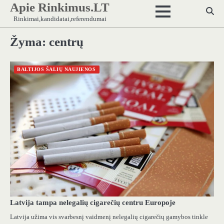
Apie Rinkimus.LT
Skip
to
Rinkimai,kandidatai,referendumai
content
Žyma:
centrų
BALTIJOS ŠALIŲ NAUJIENOS
Latvija tampa nelegalių cigarečių centru Europoje
Latvija užima vis svarbesnį vaidmenį nelegalių cigarečių gamybos tinkle