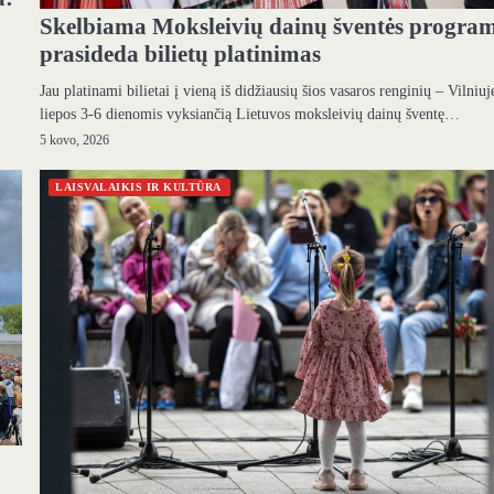
Skelbiama Moksleivių dainų šventės progra
prasideda bilietų platinimas
Jau platinami bilietai į vieną iš didžiausių šios vasaros renginių – Vilniuj
liepos 3-6 dienomis vyksiančią Lietuvos moksleivių dainų šventę…
5 kovo, 2026
LAISVALAIKIS IR KULTŪRA