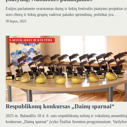
Estijos parlamente svarstomas dainų ir šokių festivalio įstatymo projektas ir
nors chorų ir šokių grupių vadovai palaiko sprendimą, politikai yra…
30 liepos, 2025
LAISVALAIKIS IR KULTŪRA
Respublikonų konkursas „Dainų sparnai“
2025 m. Balandžio 18 d. 6 -asis respublikonų solistų ir vokalinių ansamblių
konkursas „Dainų sparnai“ įvyko Šiailiai Juventos progymnasium. Varžyb