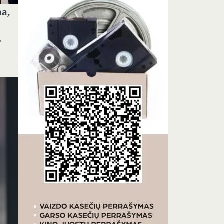
ma,
e