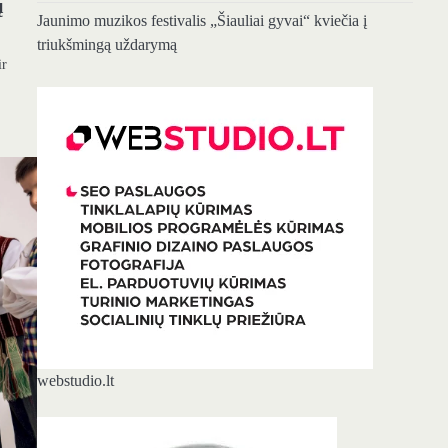
ų
Jaunimo muzikos festivalis „Šiauliai gyvai“ kviečia į
triukšmingą uždarymą
ir
webstudio.lt