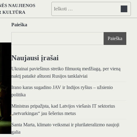
NĖS NAUJIENOS
Ieškoti:
IR KULTŪRA
Paieška
Paieška
Naujausi įrašai
Ukrainai paviešinus streiko filmuotą medžiagą, per vieną
naktį pataikė aštuoni Rusijos tanklaiviai
Irano karas sugadino JAV ir Indijos ryšius – užsienio
politika
Ministras pripažįsta, kad Latvijos viešasis IT sektorius
„netvarkingas“ jau šešerius metus
Santa Marta, klimato veiksmai ir plurilateralizmo naujoji
galia