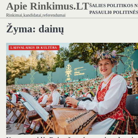
Apie Rinkimus.LT
Skip
ŠALIES POLITIKOS 
to
PASAULI0 POLITINĖ
Rinkimai,kandidatai,referendumai
content
Žyma:
dainų
LAISVALAIKIS IR KULTŪRA