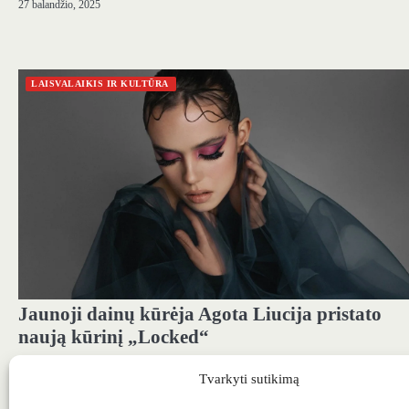
27 balandžio, 2025
LAISVALAIKIS IR KULTŪRA
Jaunoji dainų kūrėja Agota Liucija pristato
naują kūrinį „Locked“
Naujasis muzikinis kūrinys „Locked“ atveria duris į paauglių pasaulį – ten,
Tvarkyti sutikimą
gyvena baimė, nerimas ir troškimas išsilaisvinti. Naujasis kūrinys…
29 gruodžio, 2024