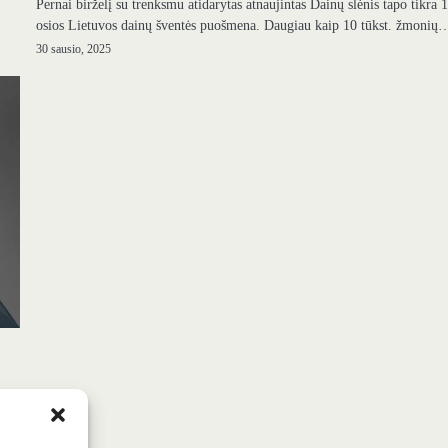
Pernai birželį su trenksmu atidarytas atnaujintas Dainų slėnis tapo tikra 
osios Lietuvos dainų šventės puošmena. Daugiau kaip 10 tūkst. žmonių
30 sausio, 2025
 kur