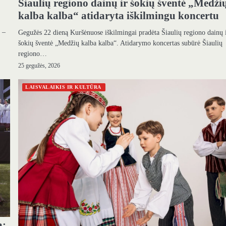
Šiaulių regiono dainų ir šokių šventė „Medži
kalba kalba“ atidaryta iškilmingu koncertu
 –
Gegužės 22 dieną Kuršėnuose iškilmingai pradėta Šiaulių regiono dainų 
šokių šventė „Medžių kalba kalba“. Atidarymo koncertas subūrė Šiaulių
regiono…
25 gegužės, 2026
LAISVALAIKIS IR KULTŪRA
a: