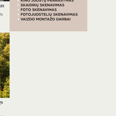
us
ių
ęs