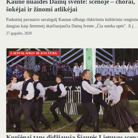
Kaune nuaidės Dainų šventė: scenoje – chorai,
šokėjai ir žinomi atlikėjai
Paskutinį pavasario savaitgalį Kaunas užbaigs išskirtiniu kultūriniu renginiu
daugiau kaip šimtmetį skaičiuojančia Dainų švente „Čia suteka upės“. Ji į…
27 gegužės, 2026
LAISVALAIKIS IR KULTŪRA
Kuršėnai taps didžiausia Šiaurės Lietuvos scen