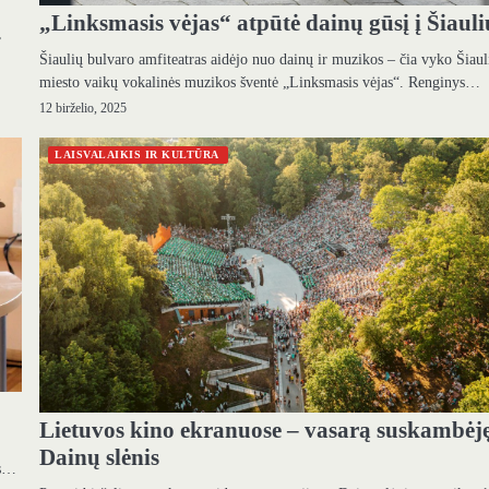
„Linksmasis vėjas“ atpūtė dainų gūsį į Šiauli
,
Šiaulių bulvaro amfiteatras aidėjo nuo dainų ir muzikos – čia vyko Šiaul
miesto vaikų vokalinės muzikos šventė „Linksmasis vėjas“. Renginys…
12 birželio, 2025
LAISVALAIKIS IR KULTŪRA
Lietuvos kino ekranuose – vasarą suskambėj
Dainų slėnis
os…