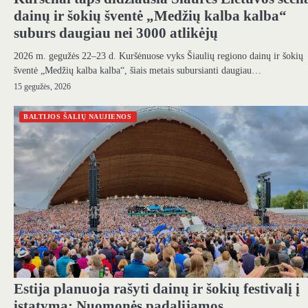
dainų ir šokių šventė „Medžių kalba kalba“
suburs daugiau nei 3000 atlikėjų
2026 m. gegužės 22–23 d. Kuršėnuose vyks Šiaulių regiono dainų ir šokių
šventė „Medžių kalba kalba“, šiais metais subursianti daugiau…
15 gegužės, 2026
BALTIJOS ŠALIŲ NAUJIENOS
Estija planuoja rašyti dainų ir šokių festivalį į
įstatymą; Nuomonės padalijamos