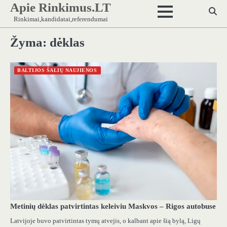
Apie Rinkimus.LT
Skip
to
Rinkimai,kandidatai,referendumai
content
Žyma:
dėklas
BALTIJOS ŠALIŲ NAUJIENOS
Metinių dėklas patvirtintas keleiviu Maskvos – Rigos autobuse
Latvijoje buvo patvirtintas tymų atvejis, o kalbant apie šią bylą, Ligų