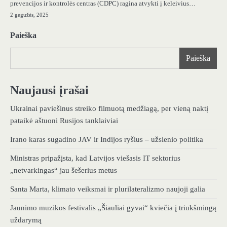
prevencijos ir kontrolės centras (CDPC) ragina atvykti į keleivius…
2 gegužės, 2025
Paieška
Paieška
Naujausi įrašai
Ukrainai paviešinus streiko filmuotą medžiagą, per vieną naktį
pataikė aštuoni Rusijos tanklaiviai
Irano karas sugadino JAV ir Indijos ryšius – užsienio politika
Ministras pripažįsta, kad Latvijos viešasis IT sektorius
„netvarkingas“ jau šešerius metus
Santa Marta, klimato veiksmai ir plurilateralizmo naujoji galia
Jaunimo muzikos festivalis „Šiauliai gyvai“ kviečia į triukšmingą
uždarymą