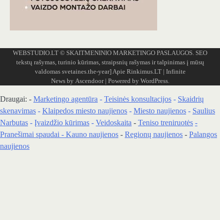
WEBSTUDIO.LT
© SKAITMENINIO MARKETINGO PASLAUGOS. SEO
tekstų rašymas, turinio kūrimas, straipsnių rašymas ir talpinimas į mūsų
valdomas svetaines.the-year]
Apie Rinkimus.LT
| Infinite
News by
Ascendoor
| Powered by
WordPress
.
Draugai: -
Marketingo agentūra
-
Teisinės konsultacijos
-
Skaidrių
skenavimas
-
Klaipedos miesto naujienos
-
Miesto naujienos
-
Saulius
Narbutas
-
Įvaizdžio kūrimas
-
Veidoskaita
-
Teniso treniruotės
-
Pranešimai spaudai -
Kauno naujienos
-
Regionų naujienos
-
Palangos
naujienos