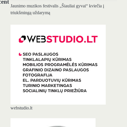
cent
Jaunimo muzikos festivalis „Šiauliai gyvai“ kviečia į
triukšmingą uždarymą
webstudio.lt