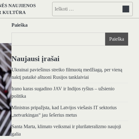
NĖS NAUJIENOS
Ieškoti:
IR KULTŪRA
Paieška
Paieška
Naujausi įrašai
Ukrainai paviešinus streiko filmuotą medžiagą, per vieną
naktį pataikė aštuoni Rusijos tanklaiviai
Irano karas sugadino JAV ir Indijos ryšius – užsienio
politika
Ministras pripažįsta, kad Latvijos viešasis IT sektorius
„netvarkingas“ jau šešerius metus
Santa Marta, klimato veiksmai ir plurilateralizmo naujoji
galia