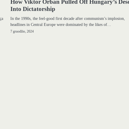
How Viktor Orban Pulled Off Hungary’s Des
Into Dictatorship
ça
In the 1990s, the feel-good first decade after communism’s implosion,
headlines in Central Europe were dominated by the likes of…
7 gruodžio, 2024