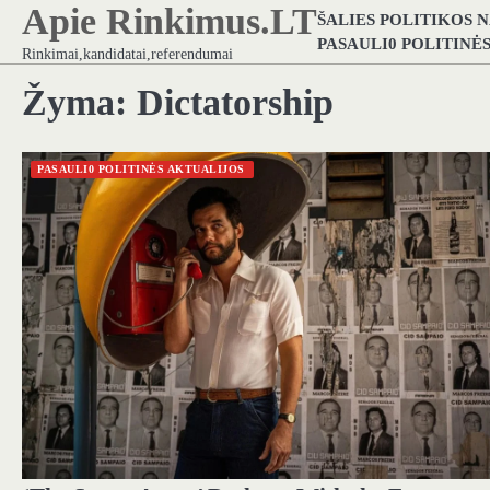
Apie Rinkimus.LT
Skip
ŠALIES POLITIKOS 
to
PASAULI0 POLITINĖ
Rinkimai,kandidatai,referendumai
content
Žyma:
Dictatorship
PASAULI0 POLITINĖS AKTUALIJOS