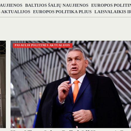
NAUJIENOS
BALTIJOS ŠALIŲ NAUJIENOS
EUROPOS POLITI
S AKTUALIJOS
EUROPOS POLITIKA PLIUS
LAISVALAIKIS 
PASAULI0 POLITINĖS AKTUALIJOS