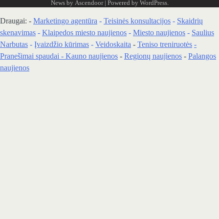
News by
Ascendoor
| Powered by
WordPress
.
Draugai: -
Marketingo agentūra
-
Teisinės konsultacijos
-
Skaidrių
skenavimas
-
Klaipedos miesto naujienos
-
Miesto naujienos
-
Saulius
Narbutas
-
Įvaizdžio kūrimas
-
Veidoskaita
-
Teniso treniruotės
-
Pranešimai spaudai -
Kauno naujienos
-
Regionų naujienos
-
Palangos
naujienos