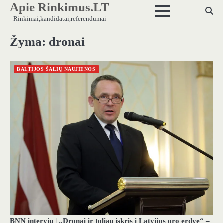
Apie Rinkimus.LT
Skip
to
Rinkimai,kandidatai,referendumai
content
Žyma:
dronai
BALTIJOS ŠALIŲ NAUJIENOS
BNN interviu | „Dronai ir toliau įskris į Latvijos oro erdvę“ –