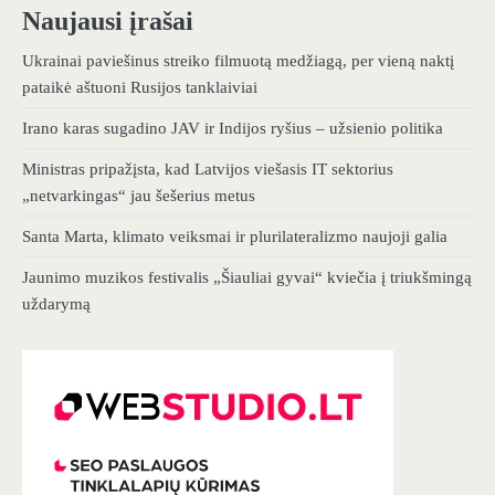
Naujausi įrašai
Ukrainai paviešinus streiko filmuotą medžiagą, per vieną naktį
pataikė aštuoni Rusijos tanklaiviai
Irano karas sugadino JAV ir Indijos ryšius – užsienio politika
Ministras pripažįsta, kad Latvijos viešasis IT sektorius
„netvarkingas“ jau šešerius metus
Santa Marta, klimato veiksmai ir plurilateralizmo naujoji galia
Jaunimo muzikos festivalis „Šiauliai gyvai“ kviečia į triukšmingą
uždarymą