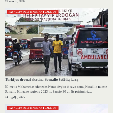
19 vasario, 2026
PASAULI0 POLITINĖS AKTUALIJOS
Turkijos dronai skatina Somalio šešėlių karą
50-metis Mohamedas Ahmedas Nuras išvyko iš savo namų Kuraklio mieste
Somalio Hiiraano regione 2023 m. Sausio 30 d., Jis prisiminė,…
24 rugsėjo, 2025
PASAULI0 POLITINĖS AKTUALIJOS