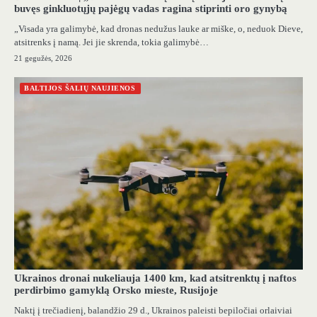
buvęs ginkluotųjų pajėgų vadas ragina stiprinti oro gynybą
„Visada yra galimybė, kad dronas nedužus lauke ar miške, o, neduok Dieve,
atsitrenks į namą. Jei jie skrenda, tokia galimybė…
21 gegužės, 2026
BALTIJOS ŠALIŲ NAUJIENOS
Ukrainos dronai nukeliauja 1400 km, kad atsitrenktų į naftos
perdirbimo gamyklą Orsko mieste, Rusijoje
Naktį į trečiadienį, balandžio 29 d., Ukrainos paleisti bepiločiai orlaiviai