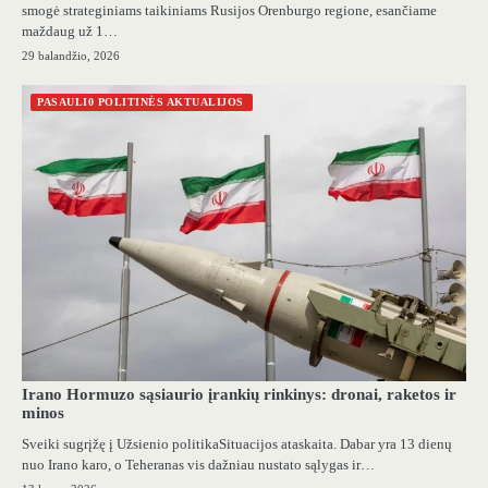
smogė strateginiams taikiniams Rusijos Orenburgo regione, esančiame
maždaug už 1…
29 balandžio, 2026
PASAULI0 POLITINĖS AKTUALIJOS
Irano Hormuzo sąsiaurio įrankių rinkinys: dronai, raketos ir
minos
Sveiki sugrįžę į Užsienio politikaSituacijos ataskaita. Dabar yra 13 dienų
nuo Irano karo, o Teheranas vis dažniau nustato sąlygas ir…