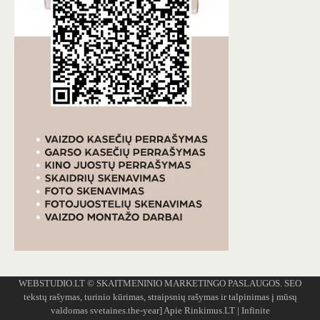
WEBSTUDIO.LT
© SKAITMENINIO MARKETINGO PASLAUGOS. SEO
tekstų rašymas, turinio kūrimas, straipsnių rašymas ir talpinimas į mūsų
valdomas svetaines.the-year]
Apie Rinkimus.LT
| Infinite