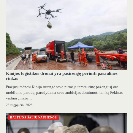
Kinijos logistikos dronai yra pasirengę perimti pasaulines
rinkas
Praėjusį mėnesį Kinija surengė savo pirmąją tarptautinę pažengusį oro
mobilumo parodą, parodydama savo ambicijas dominuoti tai, ką Pekinas
vadina „mažo…
25 rugpjūčio, 2025
BALTIJOS ŠALIŲ NAUJIENOS