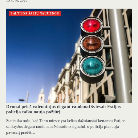
13 kovo, 2026
BALTIJOS ŠALIŲ NAUJIENOS
Dronai prieš vairuotojus degant raudonai šviesai: Estijos
policija taiko naują požiūrį
Statistika rodo, kad Tartu mieste yra kelios dažniausiai kertamos Estijos
sankryžos degant raudonam šviesoforo signalui, o policija planuoja
pavasarį pradėti…