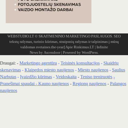
WEBSTUDIO.LT
© SKAITMENINIO MARKETINGO PASLAUGOS. SEO
tekstų rašymas, turinio kūrimas, straipsnių rašymas ir talpinimas į mūsų
valdomas svetaines.the-year]
Apie Rinkimus.LT
| Infinite
News by
Ascendoor
| Powered by
WordPress
.
Draugai: -
Marketingo agentūra
-
Teisinės konsultacijos
-
Skaidrių
skenavimas
-
Klaipedos miesto naujienos
-
Miesto naujienos
-
Saulius
Narbutas
-
Įvaizdžio kūrimas
-
Veidoskaita
-
Teniso treniruotės
-
Pranešimai spaudai -
Kauno naujienos
-
Regionų naujienos
-
Palangos
naujienos