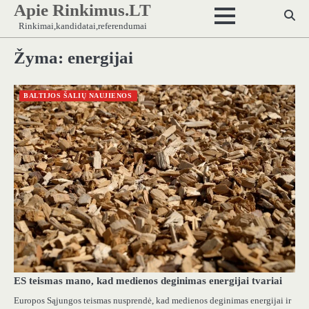
Apie Rinkimus.LT
Skip
to
Rinkimai,kandidatai,referendumai
content
Žyma:
energijai
BALTIJOS ŠALIŲ NAUJIENOS
ES teismas mano, kad medienos deginimas energijai tvariai
Europos Sąjungos teismas nusprendė, kad medienos deginimas energijai ir