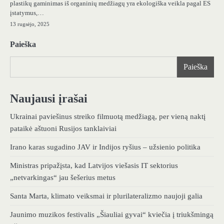
plastikų gaminimas iš organinių medžiagų yra ekologiška veikla pagal ES
įstatymus,…
13 rugsėjo, 2025
Paieška
Paieška
Naujausi įrašai
Ukrainai paviešinus streiko filmuotą medžiagą, per vieną naktį
pataikė aštuoni Rusijos tanklaiviai
Irano karas sugadino JAV ir Indijos ryšius – užsienio politika
Ministras pripažįsta, kad Latvijos viešasis IT sektorius
„netvarkingas“ jau šešerius metus
Santa Marta, klimato veiksmai ir plurilateralizmo naujoji galia
Jaunimo muzikos festivalis „Šiauliai gyvai“ kviečia į triukšmingą