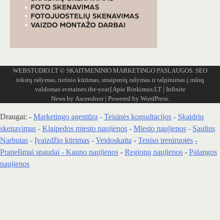
WEBSTUDIO.LT
© SKAITMENINIO MARKETINGO PASLAUGOS. SEO
tekstų rašymas, turinio kūrimas, straipsnių rašymas ir talpinimas į mūsų
valdomas svetaines.the-year]
Apie Rinkimus.LT
| Infinite
News by
Ascendoor
| Powered by
WordPress
.
Draugai: -
Marketingo agentūra
-
Teisinės konsultacijos
-
Skaidrių
skenavimas
-
Klaipedos miesto naujienos
-
Miesto naujienos
-
Saulius
Narbutas
-
Įvaizdžio kūrimas
-
Veidoskaita
-
Teniso treniruotės
-
Pranešimai spaudai -
Kauno naujienos
-
Regionų naujienos
-
Palangos
naujienos