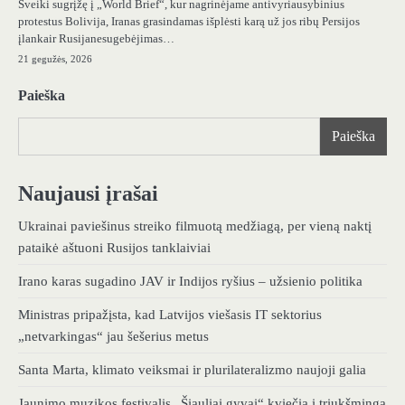
Sveiki sugrįžę į „World Brief“, kur nagrinėjame antivyriausybinius
protestus Bolivija, Iranas grasindamas išplėsti karą už jos ribų Persijos
įlankair Rusijanesugebėjimas…
21 gegužės, 2026
Paieška
Paieška
Naujausi įrašai
Ukrainai paviešinus streiko filmuotą medžiagą, per vieną naktį
pataikė aštuoni Rusijos tanklaiviai
Irano karas sugadino JAV ir Indijos ryšius – užsienio politika
Ministras pripažįsta, kad Latvijos viešasis IT sektorius
„netvarkingas“ jau šešerius metus
Santa Marta, klimato veiksmai ir plurilateralizmo naujoji galia
Jaunimo muzikos festivalis „Šiauliai gyvai“ kviečia į triukšmingą