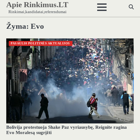
Apie Rinkimus.LT
Skip
to
Rinkimai,kandidatai,referendumai
content
Žyma:
Evo
PASAULI0 POLITINĖS AKTUALIJOS
Bolivija protestuoja Shake Paz vyriausybę, Reignite ragina
Evo Moralesą sugrįžti