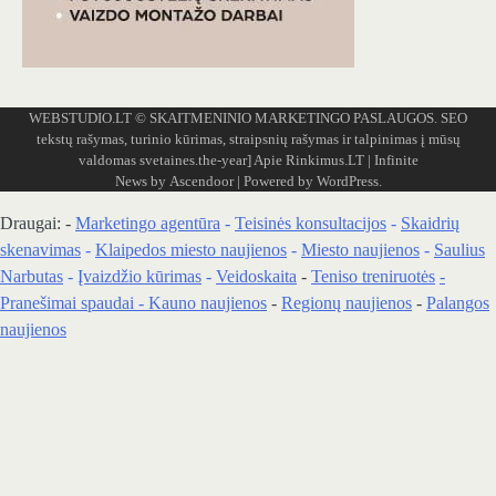
WEBSTUDIO.LT
© SKAITMENINIO MARKETINGO PASLAUGOS. SEO
tekstų rašymas, turinio kūrimas, straipsnių rašymas ir talpinimas į mūsų
valdomas svetaines.the-year]
Apie Rinkimus.LT
| Infinite
News by
Ascendoor
| Powered by
WordPress
.
Draugai: -
Marketingo agentūra
-
Teisinės konsultacijos
-
Skaidrių
skenavimas
-
Klaipedos miesto naujienos
-
Miesto naujienos
-
Saulius
Narbutas
-
Įvaizdžio kūrimas
-
Veidoskaita
-
Teniso treniruotės
-
Pranešimai spaudai -
Kauno naujienos
-
Regionų naujienos
-
Palangos
naujienos