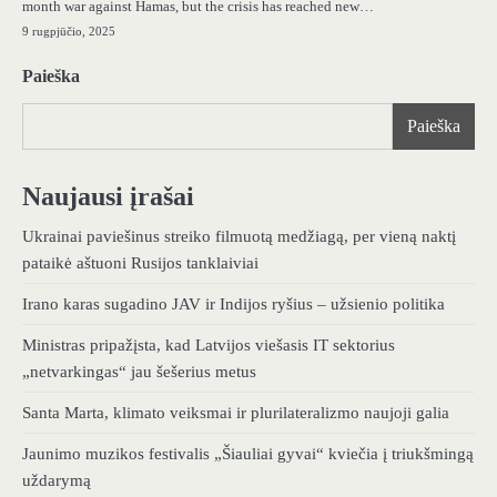
month war against Hamas, but the crisis has reached new…
9 rugpjūčio, 2025
Paieška
Paieška
Naujausi įrašai
Ukrainai paviešinus streiko filmuotą medžiagą, per vieną naktį
pataikė aštuoni Rusijos tanklaiviai
Irano karas sugadino JAV ir Indijos ryšius – užsienio politika
Ministras pripažįsta, kad Latvijos viešasis IT sektorius
„netvarkingas“ jau šešerius metus
Santa Marta, klimato veiksmai ir plurilateralizmo naujoji galia
Jaunimo muzikos festivalis „Šiauliai gyvai“ kviečia į triukšmingą
uždarymą