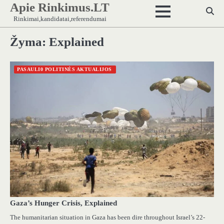
Apie Rinkimus.LT
Skip
to
Rinkimai,kandidatai,referendumai
content
Žyma:
Explained
PASAULI0 POLITINĖS AKTUALIJOS
Gaza’s Hunger Crisis, Explained
The humanitarian situation in Gaza has been dire throughout Israel’s 22-