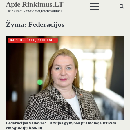
Apie Rinkimus.LT
Skip
to
Rinkimai,kandidatai,referendumai
content
Žyma:
Federacijos
BALTIJOS ŠALIŲ NAUJIENOS
Federacijos vadovas: Latvijos gynybos pramonėje trūksta
žmogiškųjų išteklių