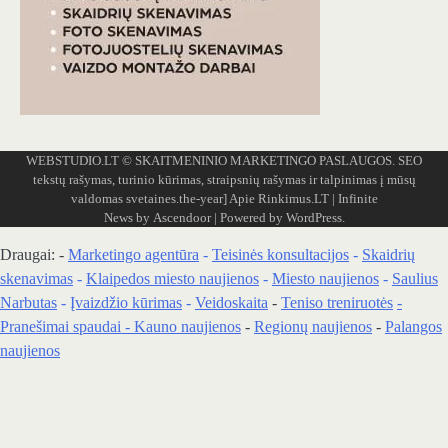
WEBSTUDIO.LT
© SKAITMENINIO MARKETINGO PASLAUGOS. SEO
tekstų rašymas, turinio kūrimas, straipsnių rašymas ir talpinimas į mūsų
valdomas svetaines.the-year]
Apie Rinkimus.LT
| Infinite
News by
Ascendoor
| Powered by
WordPress
.
Draugai: -
Marketingo agentūra
-
Teisinės konsultacijos
-
Skaidrių
skenavimas
-
Klaipedos miesto naujienos
-
Miesto naujienos
-
Saulius
Narbutas
-
Įvaizdžio kūrimas
-
Veidoskaita
-
Teniso treniruotės
-
Pranešimai spaudai -
Kauno naujienos
-
Regionų naujienos
-
Palangos
naujienos