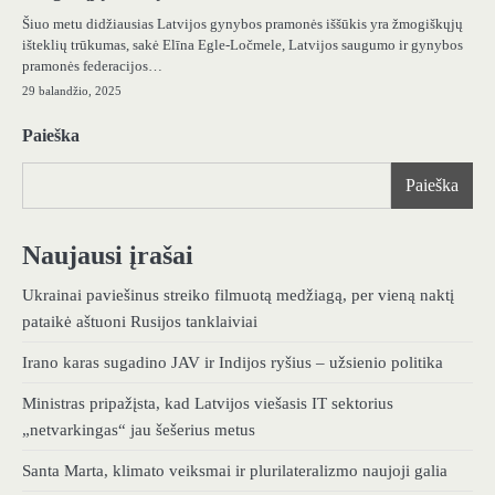
Šiuo metu didžiausias Latvijos gynybos pramonės iššūkis yra žmogiškųjų
išteklių trūkumas, sakė Elīna Egle-Ločmele, Latvijos saugumo ir gynybos
pramonės federacijos…
29 balandžio, 2025
Paieška
Paieška
Naujausi įrašai
Ukrainai paviešinus streiko filmuotą medžiagą, per vieną naktį
pataikė aštuoni Rusijos tanklaiviai
Irano karas sugadino JAV ir Indijos ryšius – užsienio politika
Ministras pripažįsta, kad Latvijos viešasis IT sektorius
„netvarkingas“ jau šešerius metus
Santa Marta, klimato veiksmai ir plurilateralizmo naujoji galia