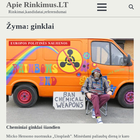
Apie Rinkimus.LT
Skip
to
Rinkimai,kandidatai,referendumai
content
Žyma:
ginklai
EUROPOS POLITINĖS NAUJIENOS
Cheminiai ginklai šiandien
Micko Hensono nuotrauka „Unsplash“. Minėdami paliaubų dieną ir karo