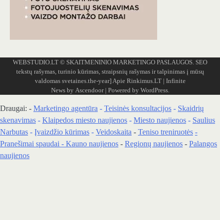
WEBSTUDIO.LT
© SKAITMENINIO MARKETINGO PASLAUGOS. SEO
tekstų rašymas, turinio kūrimas, straipsnių rašymas ir talpinimas į mūsų
valdomas svetaines.the-year]
Apie Rinkimus.LT
| Infinite
News by
Ascendoor
| Powered by
WordPress
.
Draugai: -
Marketingo agentūra
-
Teisinės konsultacijos
-
Skaidrių
skenavimas
-
Klaipedos miesto naujienos
-
Miesto naujienos
-
Saulius
Narbutas
-
Įvaizdžio kūrimas
-
Veidoskaita
-
Teniso treniruotės
-
Pranešimai spaudai -
Kauno naujienos
-
Regionų naujienos
-
Palangos
naujienos