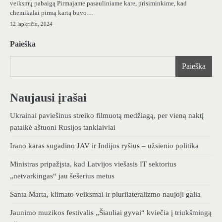
veiksmų pabaigą Pirmajame pasauliniame kare, prisiminkime, kad
chemikalai pirmą kartą buvo…
12 lapkričio, 2024
Paieška
Paieška
Naujausi įrašai
Ukrainai paviešinus streiko filmuotą medžiagą, per vieną naktį
pataikė aštuoni Rusijos tanklaiviai
Irano karas sugadino JAV ir Indijos ryšius – užsienio politika
Ministras pripažįsta, kad Latvijos viešasis IT sektorius
„netvarkingas“ jau šešerius metus
Santa Marta, klimato veiksmai ir plurilateralizmo naujoji galia
Jaunimo muzikos festivalis „Šiauliai gyvai“ kviečia į triukšmingą