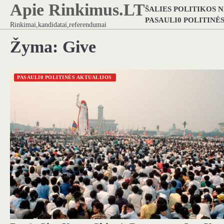
Apie Rinkimus.LT
Skip
ŠALIES POLITIKOS 
to
PASAULI0 POLITINĖ
Rinkimai,kandidatai,referendumai
content
Žyma:
Give
PASAULI0 POLITINĖS AKTUALIJOS