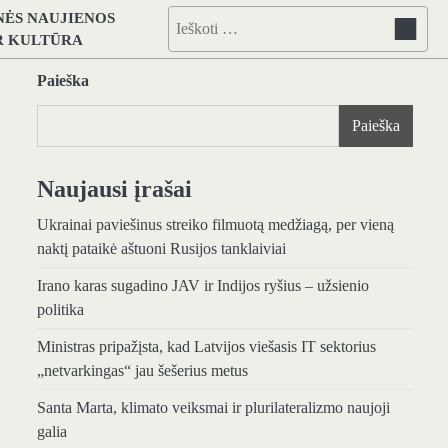
NĖS NAUJIENOS
Ieškoti:
IR KULTŪRA
Paieška
Paieška
Naujausi įrašai
Ukrainai paviešinus streiko filmuotą medžiagą, per vieną
naktį pataikė aštuoni Rusijos tanklaiviai
Irano karas sugadino JAV ir Indijos ryšius – užsienio
politika
Ministras pripažįsta, kad Latvijos viešasis IT sektorius
„netvarkingas“ jau šešerius metus
Santa Marta, klimato veiksmai ir plurilateralizmo naujoji
galia