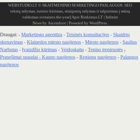
WEBSTUDIO.LT
© SKAITMENINIO MARKETINGO PASLAUGOS. SEO
tekstų rašymas, turinio kūrimas, straipsnių rašymas ir talpinimas į mūsų
valdomas svetaines.the-year]
Apie Rinkimus.LT
| Infinite
News by
Ascendoor
| Powered by
WordPress
.
Draugai: -
Marketingo agentūra
-
Teisinės konsultacijos
-
Skaidrių
skenavimas
-
Klaipedos miesto naujienos
-
Miesto naujienos
-
Saulius
Narbutas
-
Įvaizdžio kūrimas
-
Veidoskaita
-
Teniso treniruotės
-
Pranešimai spaudai -
Kauno naujienos
-
Regionų naujienos
-
Palangos
naujienos