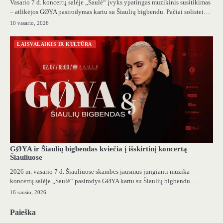
Vasario 7 d. koncertų salėje „Saulė“ įvyks ypatingas muzikinis susitikimas
– atlikėjos GØYA pasirodymas kartu su Šiaulių bigbendu. Pačiai solistei…
10 vasario, 2026
LAISVALAIKIS IR KULTŪRA
GØYA ir Šiaulių bigbendas kviečia į išskirtinį koncertą
Šiauliuose
2026 m. vasario 7 d. Šiauliuose skambės jausmus jungianti muzika –
koncertų salėje „Saulė“ pasirodys GØYA kartu su Šiaulių bigbendu.…
16 sausio, 2026
Paieška