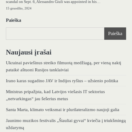
scandal on Sept. 6, Alessandro Giuli was appointed in his…
15 gruodžio, 2024
Paieška
Paieška
Naujausi įrašai
Ukrainai paviešinus streiko filmuotą medžiagą, per vieną naktį
pataikė aštuoni Rusijos tanklaiviai
Irano karas sugadino JAV ir Indijos ryšius – užsienio politika
Ministras pripažįsta, kad Latvijos viešasis IT sektorius
„netvarkingas“ jau šešerius metus
Santa Marta, klimato veiksmai ir plurilateralizmo naujoji galia
Jaunimo muzikos festivalis „Šiauliai gyvai“ kviečia į triukšmingą
uždarymą