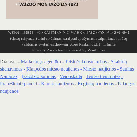
WEBSTUDIO.LT
© SKAITMENINIO MARKETINGO PASLAUGOS. SEO
tekstų rašymas, turinio kūrimas, straipsnių rašymas ir talpinimas į mūsų
valdomas svetaines.the-year]
Apie Rinkimus.LT
| Infinite
News by
Ascendoor
| Powered by
WordPress
.
Draugai: -
Marketingo agentūra
-
Teisinės konsultacijos
-
Skaidrių
skenavimas
-
Klaipedos miesto naujienos
-
Miesto naujienos
-
Saulius
Narbutas
-
Įvaizdžio kūrimas
-
Veidoskaita
-
Teniso treniruotės
-
Pranešimai spaudai -
Kauno naujienos
-
Regionų naujienos
-
Palangos
naujienos