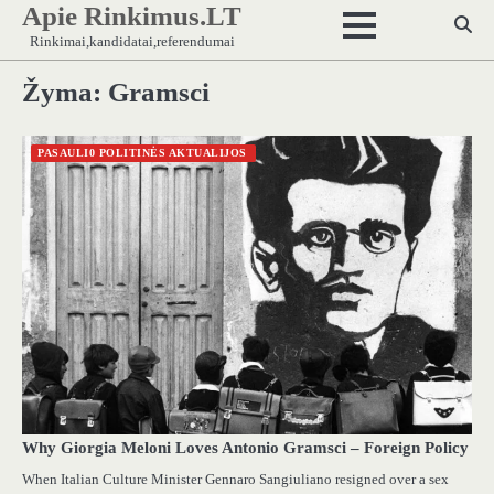
Apie Rinkimus.LT
Skip
to
Rinkimai,kandidatai,referendumai
content
Žyma:
Gramsci
PASAULI0 POLITINĖS AKTUALIJOS
Why Giorgia Meloni Loves Antonio Gramsci – Foreign Policy
When Italian Culture Minister Gennaro Sangiuliano resigned over a sex