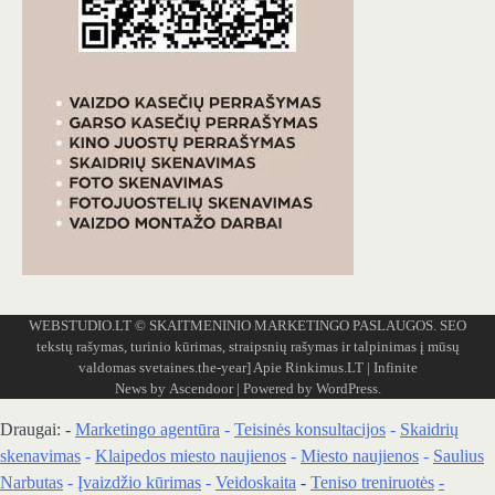
WEBSTUDIO.LT
© SKAITMENINIO MARKETINGO PASLAUGOS. SEO
tekstų rašymas, turinio kūrimas, straipsnių rašymas ir talpinimas į mūsų
valdomas svetaines.the-year]
Apie Rinkimus.LT
| Infinite
News by
Ascendoor
| Powered by
WordPress
.
Draugai: -
Marketingo agentūra
-
Teisinės konsultacijos
-
Skaidrių
skenavimas
-
Klaipedos miesto naujienos
-
Miesto naujienos
-
Saulius
Narbutas
-
Įvaizdžio kūrimas
-
Veidoskaita
-
Teniso treniruotės
-