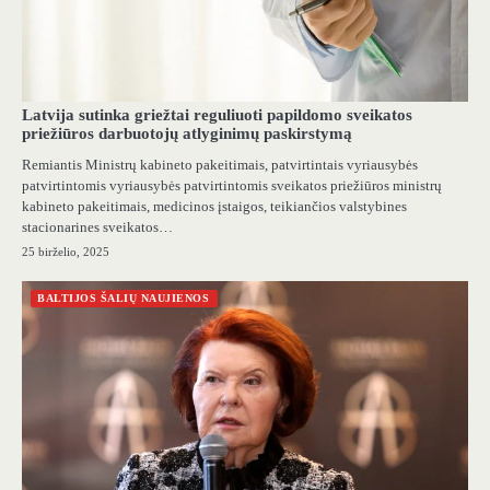
Latvija sutinka griežtai reguliuoti papildomo sveikatos
priežiūros darbuotojų atlyginimų paskirstymą
Remiantis Ministrų kabineto pakeitimais, patvirtintais vyriausybės
patvirtintomis vyriausybės patvirtintomis sveikatos priežiūros ministrų
kabineto pakeitimais, medicinos įstaigos, teikiančios valstybines
stacionarines sveikatos…
25 birželio, 2025
BALTIJOS ŠALIŲ NAUJIENOS