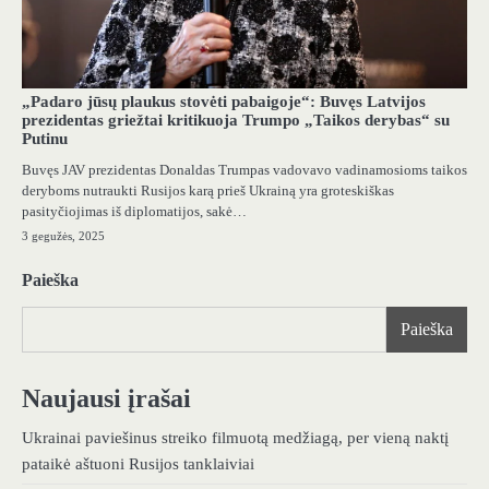
„Padaro jūsų plaukus stovėti pabaigoje“: Buvęs Latvijos
prezidentas griežtai kritikuoja Trumpo „Taikos derybas“ su
Putinu
Buvęs JAV prezidentas Donaldas Trumpas vadovavo vadinamosioms taikos
deryboms nutraukti Rusijos karą prieš Ukrainą yra groteskiškas
pasityčiojimas iš diplomatijos, sakė…
3 gegužės, 2025
Paieška
Paieška
Naujausi įrašai
Ukrainai paviešinus streiko filmuotą medžiagą, per vieną naktį
pataikė aštuoni Rusijos tanklaiviai