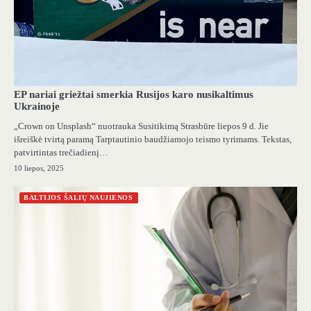
EP nariai griežtai smerkia Rusijos karo nusikaltimus
Ukrainoje
„Crown on Unsplash“ nuotrauka Susitikimą Strasbūre liepos 9 d. Jie
išreiškė tvirtą paramą Tarptautinio baudžiamojo teismo tyrimams. Tekstas,
patvirtintas trečiadienį…
10 liepos, 2025
BALTIJOS ŠALIŲ NAUJIENOS