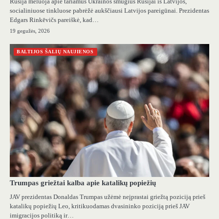
Rusija meluoja apie tariamus Ukrainos smūgius Rusijai iš Latvijos,
socialiniuose tinkluose pabrėžė aukščiausi Latvijos pareigūnai. Prezidentas
Edgars Rinkēvičs pareiškė, kad…
19 gegužės, 2026
BALTIJOS ŠALIŲ NAUJIENOS
Trumpas griežtai kalba apie katalikų popiežių
JAV prezidentas Donaldas Trumpas užėmė neįprastai griežtą poziciją prieš
katalikų popiežių Leo, kritikuodamas dvasininko poziciją prieš JAV
imigracijos politiką ir…