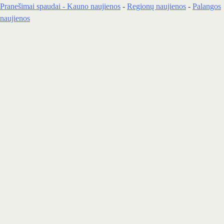
Pranešimai spaudai -
Kauno naujienos
-
Regionų naujienos
-
Palangos
naujienos