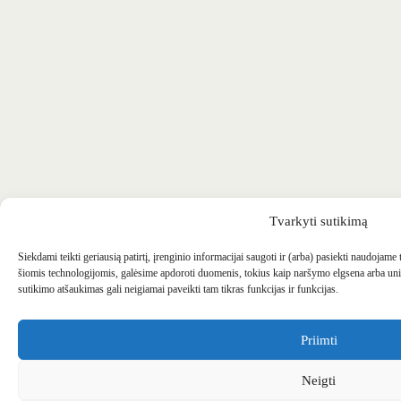
Tvarkyti sutikimą
Siekdami teikti geriausią patirtį, įrenginio informacijai saugoti ir (arba) pasiekti naudojame
šiomis technologijomis, galėsime apdoroti duomenis, tokius kaip naršymo elgsena arba uni
sutikimo atšaukimas gali neigiamai paveikti tam tikras funkcijas ir funkcijas.
Priimti
Neigti