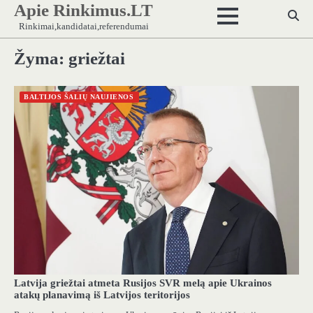
Apie Rinkimus.LT
Skip
to
Rinkimai,kandidatai,referendumai
content
Žyma:
griežtai
BALTIJOS ŠALIŲ NAUJIENOS
Latvija griežtai atmeta Rusijos SVR melą apie Ukrainos
atakų planavimą iš Latvijos teritorijos