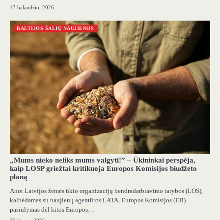
13 balandžio, 2026
BALTIJOS ŠALIŲ NAUJIENOS
„Mums nieko neliks mums valgyti!” – Ūkininkai perspėja,
kaip LOSP griežtai kritikuoja Europos Komisijos biudžeto
planą
Anot Latvijos žemės ūkio organizacijų bendradarbiavimo tarybos (LOS),
kalbėdamas su naujienų agentūros LATA, Europos Komisijos (EB)
pasiūlymas dėl kitos Europos…