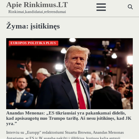
Apie Rinkimus.LT
Skip
to
Rinkimai,kandidatai,referendumai
content
Žyma:
įsitikinęs
EUROPOS POLITIKA PLIUS
Anandas Menonas: „ES tikriausiai yra pakankamai didelis,
kad apsisaugotų nuo Trumpo tarifų. Aš nesu įsitikinęs, kad JK
yra.”
Interviu su „Europp“ redaktoriumi Stuartu Brownu, Anandas Menonas
Aptariama, ar ES ir JK sugeba pakilti į iššūkius, kuriuos kelia antroji…