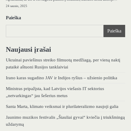
24 sausio, 2025
Paieška
Paieška
Naujausi įrašai
Ukrainai paviešinus streiko filmuotą medžiagą, per vieną naktį
pataikė aštuoni Rusijos tanklaiviai
Irano karas sugadino JAV ir Indijos ryšius – užsienio politika
Ministras pripažįsta, kad Latvijos viešasis IT sektorius
„netvarkingas“ jau šešerius metus
Santa Marta, klimato veiksmai ir plurilateralizmo naujoji galia
Jaunimo muzikos festivalis „Šiauliai gyvai“ kviečia į triukšmingą
uždarymą