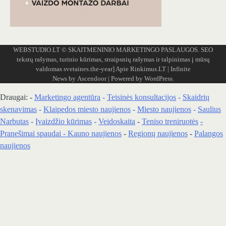
WEBSTUDIO.LT
© SKAITMENINIO MARKETINGO PASLAUGOS. SEO
tekstų rašymas, turinio kūrimas, straipsnių rašymas ir talpinimas į mūsų
valdomas svetaines.the-year]
Apie Rinkimus.LT
| Infinite
News by
Ascendoor
| Powered by
WordPress
.
Draugai: -
Marketingo agentūra
-
Teisinės konsultacijos
-
Skaidrių
skenavimas
-
Klaipedos miesto naujienos
-
Miesto naujienos
-
Saulius
Narbutas
-
Įvaizdžio kūrimas
-
Veidoskaita
-
Teniso treniruotės
-
Pranešimai spaudai -
Kauno naujienos
-
Regionų naujienos
-
Palangos
naujienos