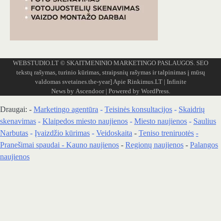
WEBSTUDIO.LT
© SKAITMENINIO MARKETINGO PASLAUGOS. SEO
tekstų rašymas, turinio kūrimas, straipsnių rašymas ir talpinimas į mūsų
valdomas svetaines.the-year]
Apie Rinkimus.LT
| Infinite
News by
Ascendoor
| Powered by
WordPress
.
Draugai: -
Marketingo agentūra
-
Teisinės konsultacijos
-
Skaidrių
skenavimas
-
Klaipedos miesto naujienos
-
Miesto naujienos
-
Saulius
Narbutas
-
Įvaizdžio kūrimas
-
Veidoskaita
-
Teniso treniruotės
-
Pranešimai spaudai -
Kauno naujienos
-
Regionų naujienos
-
Palangos
naujienos