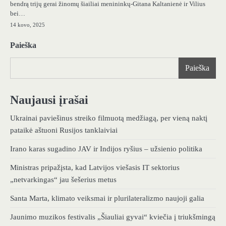
bendrą trijų gerai žinomų šiailiai menininkų-Gitana Kaltanienė ir Vilius
bei…
14 kovo, 2025
Paieška
Paieška
Naujausi įrašai
Ukrainai paviešinus streiko filmuotą medžiagą, per vieną naktį
pataikė aštuoni Rusijos tanklaiviai
Irano karas sugadino JAV ir Indijos ryšius – užsienio politika
Ministras pripažįsta, kad Latvijos viešasis IT sektorius
„netvarkingas“ jau šešerius metus
Santa Marta, klimato veiksmai ir plurilateralizmo naujoji galia
Jaunimo muzikos festivalis „Šiauliai gyvai“ kviečia į triukšmingą