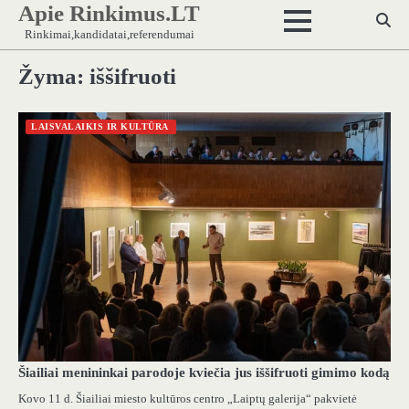
Apie Rinkimus.LT
Skip
to
Rinkimai,kandidatai,referendumai
content
Žyma:
iššifruoti
LAISVALAIKIS IR KULTŪRA
Šiailiai menininkai parodoje kviečia jus iššifruoti gimimo kodą
Kovo 11 d. Šiailiai miesto kultūros centro „Laiptų galerija“ pakvietė