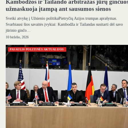
Kambodžos ir Tailando arbitražas jūrų ginčuo
užmaskuoja įtampą ant sausumos sienos
Sveiki atvykę į Užsienio politikaPietryčių Azijos trumpas aprašymas.
Svarbiausi šios savaitės įvykiai: Kambodža ir Tailandas susitarti dėl savo
jūrinio ginčo…
10 birželio, 2026
PASAULI0 POLITINĖS AKTUALIJOS