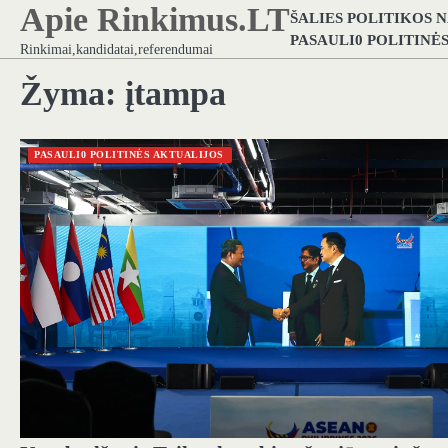
Apie Rinkimus.LT
Skip
ŠALIES POLITIKOS 
to
PASAULI0 POLITINĖ
Rinkimai,kandidatai,referendumai
content
Žyma:
įtampa
PASAULI0 POLITINĖS AKTUALIJOS