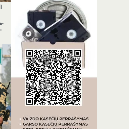
l
tės
a su…