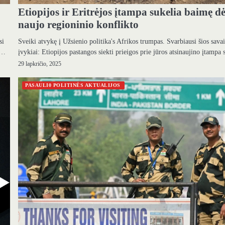
Etiopijos ir Eritrėjos įtampa sukelia baimę dė
naujo regioninio konflikto
si
Sveiki atvykę į Užsienio politika's Afrikos trumpas. Svarbiausi šios savai
.…
įvykiai: Etiopijos pastangos siekti prieigos prie jūros atsinaujino įtamp
29 lapkričio, 2025
PASAULI0 POLITINĖS AKTUALIJOS