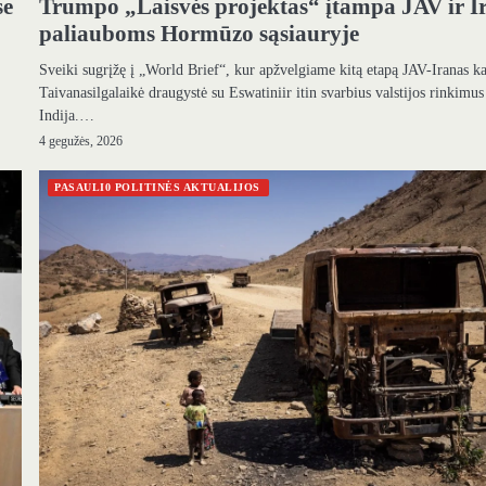
se
Trumpo „Laisvės projektas“ įtampa JAV ir I
paliauboms Hormūzo sąsiauryje
Sveiki sugrįžę į „World Brief“, kur apžvelgiame kitą etapą JAV-Iranas ka
Taivanasilgalaikė draugystė su Eswatiniir itin svarbius valstijos rinkimus
Indija.…
4 gegužės, 2026
PASAULI0 POLITINĖS AKTUALIJOS