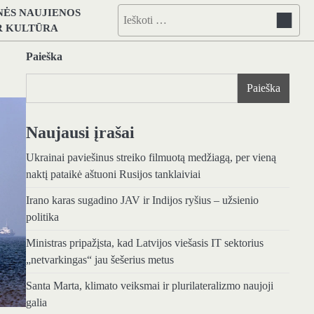
NĖS NAUJIENOS
Ieškoti:
IR KULTŪRA
Paieška
Paieška
Naujausi įrašai
Ukrainai paviešinus streiko filmuotą medžiagą, per vieną
naktį pataikė aštuoni Rusijos tanklaiviai
Irano karas sugadino JAV ir Indijos ryšius – užsienio
politika
Ministras pripažįsta, kad Latvijos viešasis IT sektorius
„netvarkingas“ jau šešerius metus
Santa Marta, klimato veiksmai ir plurilateralizmo naujoji
galia