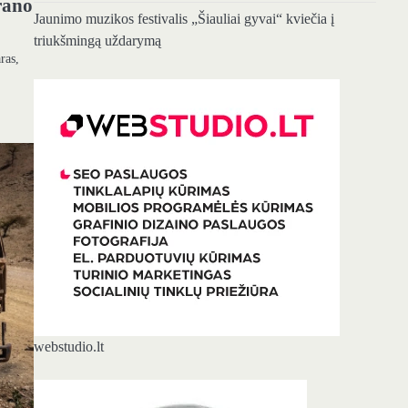
rano
Jaunimo muzikos festivalis „Šiauliai gyvai“ kviečia į
triukšmingą uždarymą
ras,
webstudio.lt