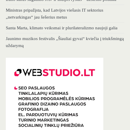
Ministras pripažįsta, kad Latvijos viešasis IT sektorius
„netvarkingas“ jau šešerius metus
Santa Marta, klimato veiksmai ir plurilateralizmo naujoji galia
Jaunimo muzikos festivalis „Šiauliai gyvai“ kviečia į triukšmingą
uždarymą