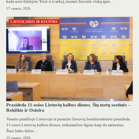
kada nors žiūrėjote Teisė ir tvarka), tuomet žinosite viską apie…
17 vasario, 2026
LAISVALAIKIS IR KULTŪRA
Prasideda 11-osios Lietuvių kalbos dienos. Šių metų sostinės –
Rokiškis ir Osioira
Vasario pradžioje Lietuvoje ir pasaulio lietuvių bendruomenėse prasideda
11-osios Lietuvių kalbos dienos, truksiančios ilgiau kaip du mėnesius.
Šiuo laiku šalies…
15 vasario, 2026