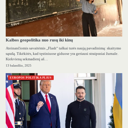
Kalbos geopolitika nuo rusų iki kinų
Ateinančiomis savaitėmis „Flash“ taškai turės naują pavadinimą: skaitymo
sąrašą. Tikėkitės, kad tęstiniuose giduose yra geriausi straipsniai žurnale.
Kiekvieną sekmadienį aš…
13 balandžio, 2025
EUROPOS POLITIKA PLIUS