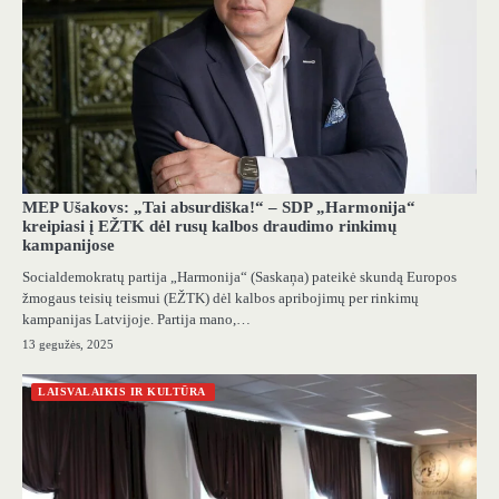
MEP Ušakovs: „Tai absurdiška!“ – SDP „Harmonija“
kreipiasi į EŽTK dėl rusų kalbos draudimo rinkimų
kampanijose
Socialdemokratų partija „Harmonija“ (Saskaņa) pateikė skundą Europos
žmogaus teisių teismui (EŽTK) dėl kalbos apribojimų per rinkimų
kampanijas Latvijoje. Partija mano,…
13 gegužės, 2025
LAISVALAIKIS IR KULTŪRA