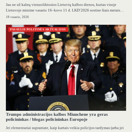
Jau ne už kalnų vienuoliktosios Lietuvių kalbos dienos, kurias visoje
Lietuvoje minime vasario 16–kovo 11 d. LKD‘2026 sostine šiais metais…
18 vasario, 2026
PASAULI0 POLITINĖS AKTUALIJOS
Trumpo administracijos kalbos Miunchene yra geras
policininkas / blogas policininkas Europoje
Jei elementariai suprantate, kaip kartais veikia policijos tardymas (arba jei