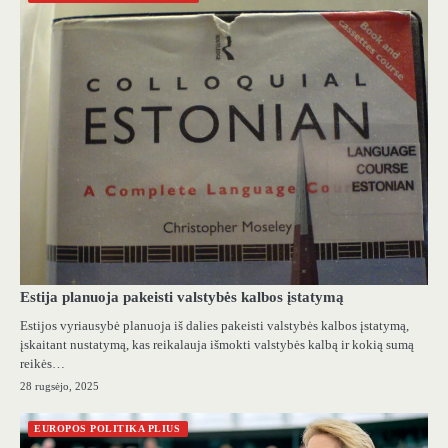
Estija planuoja pakeisti valstybės kalbos įstatymą
Estijos vyriausybė planuoja iš dalies pakeisti valstybės kalbos įstatymą,
įskaitant nustatymą, kas reikalauja išmokti valstybės kalbą ir kokią sumą
reikės…
28 rugsėjo, 2025
EUROPOS POLITIKA PLIUS