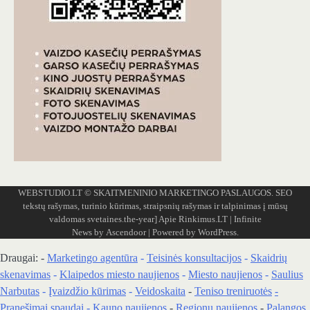
WEBSTUDIO.LT
© SKAITMENINIO MARKETINGO PASLAUGOS. SEO
tekstų rašymas, turinio kūrimas, straipsnių rašymas ir talpinimas į mūsų
valdomas svetaines.the-year]
Apie Rinkimus.LT
| Infinite
News by
Ascendoor
| Powered by
WordPress
.
Draugai: -
Marketingo agentūra
-
Teisinės konsultacijos
-
Skaidrių
skenavimas
-
Klaipedos miesto naujienos
-
Miesto naujienos
-
Saulius
Narbutas
-
Įvaizdžio kūrimas
-
Veidoskaita
-
Teniso treniruotės
-
Pranešimai spaudai -
Kauno naujienos
-
Regionų naujienos
-
Palangos