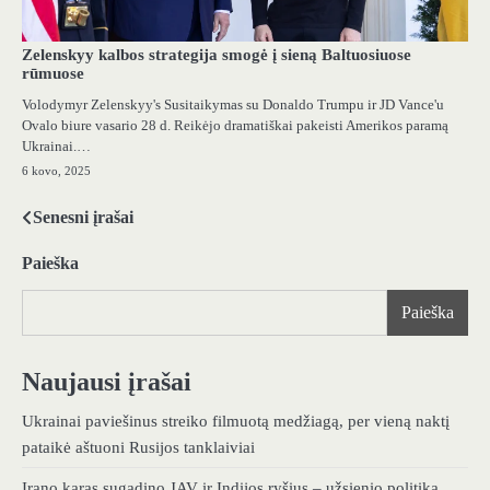
Zelenskyy kalbos strategija smogė į sieną Baltuosiuose
rūmuose
Volodymyr Zelenskyy's Susitaikymas su Donaldo Trumpu ir JD Vance'u
Ovalo biure vasario 28 d. Reikėjo dramatiškai pakeisti Amerikos paramą
Ukrainai.…
6 kovo, 2025
Senesni įrašai
Navigacija
tarp
Paieška
įrašų
Paieška
Naujausi įrašai
Ukrainai paviešinus streiko filmuotą medžiagą, per vieną naktį
pataikė aštuoni Rusijos tanklaiviai
Irano karas sugadino JAV ir Indijos ryšius – užsienio politika