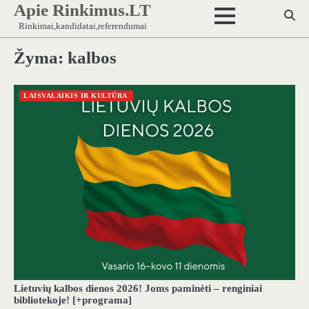
Apie Rinkimus.LT
Skip
to
Rinkimai,kandidatai,referendumai
content
Žyma:
kalbos
LAISVALAIKIS IR KULTŪRA
Lietuvių kalbos dienos 2026! Joms paminėti – renginiai
bibliotekoje! [+programa]