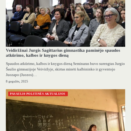
Veidiržžnai Jurgis Sagittarius gimnastika paminėjo spaudos
atkūrimo, kalbos ir knygos dieną
Spaudos atkūrimo, kalbos ir knygos dieną Seminaras buvo surengtas Jurgio
Šaulio gimnazijoje Veiviržyje, skirtas minėti kalbininko ir gyventojo
Juozapo (Juozos)…
8 gegužės, 2025
PASAULI0 POLITINĖS AKTUALIJOS