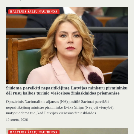
BALTIJOS ŠALIŲ NAUJIENOS
Siūloma pareikšti nepasitikėjimą Latvijos ministru pirmininku
dėl rusų kalbos turinio viešosiose žiniasklaidos priemonėse
Opozicinis Nacionalinis aljansas (NA) pasiūlė Saeimai pareikšti
nepasitikėjimą ministre pirmininke Evika Siliņa (Naujoji vienybė),
motyvuodama tuo, kad Latvijos viešosios žiniasklaidos…
10 sausio, 2026
BALTIJOS ŠALIŲ NAUJIENOS