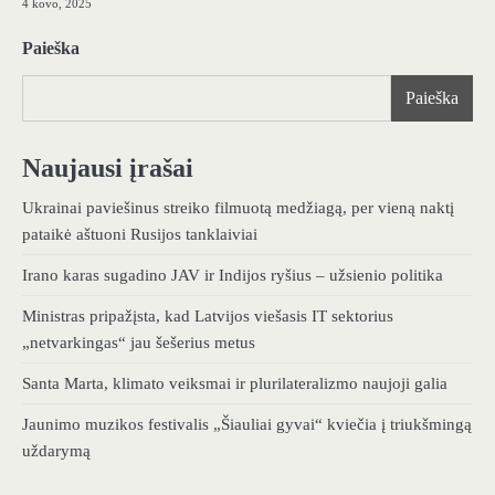
4 kovo, 2025
Paieška
Paieška
Naujausi įrašai
Ukrainai paviešinus streiko filmuotą medžiagą, per vieną naktį
pataikė aštuoni Rusijos tanklaiviai
Irano karas sugadino JAV ir Indijos ryšius – užsienio politika
Ministras pripažįsta, kad Latvijos viešasis IT sektorius
„netvarkingas“ jau šešerius metus
Santa Marta, klimato veiksmai ir plurilateralizmo naujoji galia
Jaunimo muzikos festivalis „Šiauliai gyvai“ kviečia į triukšmingą
uždarymą