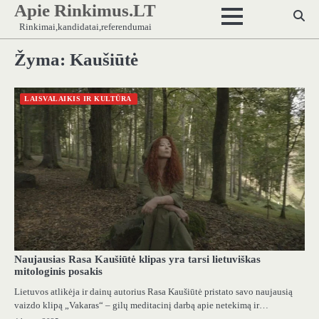
Apie Rinkimus.LT
Skip
to
Rinkimai,kandidatai,referendumai
content
Žyma:
Kaušiūtė
LAISVALAIKIS IR KULTŪRA
Naujausias Rasa Kaušiūtė klipas yra tarsi lietuviškas
mitologinis posakis
Lietuvos atlikėja ir dainų autorius Rasa Kaušiūtė pristato savo naujausią
vaizdo klipą „Vakaras“ – gilų meditacinį darbą apie netekimą ir…