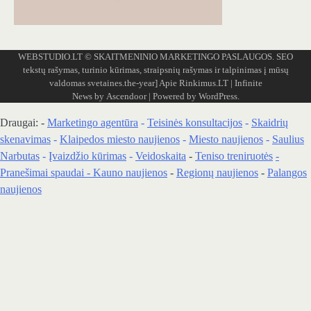
WEBSTUDIO.LT
© SKAITMENINIO MARKETINGO PASLAUGOS. SEO
tekstų rašymas, turinio kūrimas, straipsnių rašymas ir talpinimas į mūsų
valdomas svetaines.the-year]
Apie Rinkimus.LT
| Infinite
News by
Ascendoor
| Powered by
WordPress
.
Draugai: -
Marketingo agentūra
-
Teisinės konsultacijos
-
Skaidrių
skenavimas
-
Klaipedos miesto naujienos
-
Miesto naujienos
-
Saulius
Narbutas
-
Įvaizdžio kūrimas
-
Veidoskaita
-
Teniso treniruotės
-
Pranešimai spaudai -
Kauno naujienos
-
Regionų naujienos
-
Palangos
naujienos