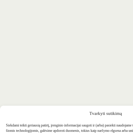
Tvarkyti sutikimą
Siekdami teikti geriausią patirtį, įrenginio informacijai saugoti ir (arba) pasiekti naudojame
šiomis technologijomis, galėsime apdoroti duomenis, tokius kaip naršymo elgsena arba uni