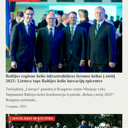
Baltijos regiono kelio infrastruktūros forumo kelias į ateitį
2025: Lietuva taps Baltijos kelio inovacijų epicentre
Trečiadienį „Litexpo“ parodos ir Kongreso centre Vilnijuje vyks
Tarptautinė Baltijos kelio konferencija ir paroda „Kelias į ateitį 2025“.
Renginys pritraukė…
3 rugsėjo, 2025
LAISVALAIKIS IR KULTŪRA