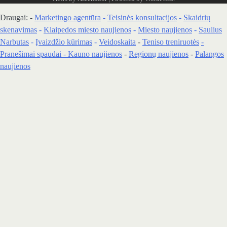
Draugai: -
Marketingo agentūra
-
Teisinės konsultacijos
-
Skaidrių
skenavimas
-
Klaipedos miesto naujienos
-
Miesto naujienos
-
Saulius
Narbutas
-
Įvaizdžio kūrimas
-
Veidoskaita
-
Teniso treniruotės
-
Pranešimai spaudai -
Kauno naujienos
-
Regionų naujienos
-
Palangos
naujienos