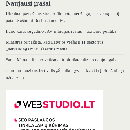
Naujausi įrašai
Ukrainai paviešinus streiko filmuotą medžiagą, per vieną naktį
pataikė aštuoni Rusijos tanklaiviai
Irano karas sugadino JAV ir Indijos ryšius – užsienio politika
Ministras pripažįsta, kad Latvijos viešasis IT sektorius
„netvarkingas“ jau šešerius metus
Santa Marta, klimato veiksmai ir plurilateralizmo naujoji galia
Jaunimo muzikos festivalis „Šiauliai gyvai“ kviečia į triukšmingą
uždarymą