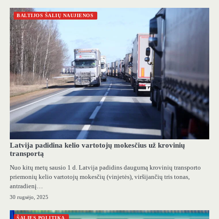
BALTIJOS ŠALIŲ NAUJIENOS
Latvija padidina kelio vartotojų mokesčius už krovinių
transportą
Nuo kitų metų sausio 1 d. Latvija padidins daugumą krovinių transporto
priemonių kelio vartotojų mokesčių (vinjetės), viršijančių tris tonas,
antradienį…
30 rugsėjo, 2025
ŠALIES POLITIKA