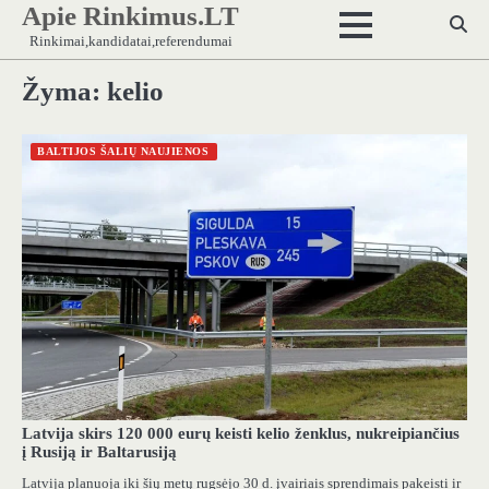
Apie Rinkimus.LT
Skip
to
Rinkimai,kandidatai,referendumai
content
Žyma:
kelio
BALTIJOS ŠALIŲ NAUJIENOS
Latvija skirs 120 000 eurų keisti kelio ženklus, nukreipiančius
į Rusiją ir Baltarusiją
Latvija planuoja iki šių metų rugsėjo 30 d. įvairiais sprendimais pakeisti ir