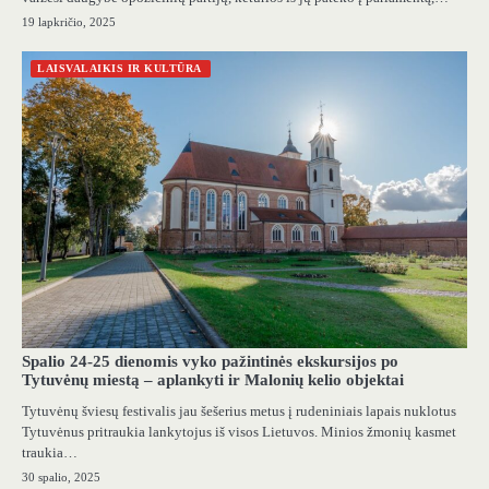
19 lapkričio, 2025
LAISVALAIKIS IR KULTŪRA
Spalio 24-25 dienomis vyko pažintinės ekskursijos po
Tytuvėnų miestą – aplankyti ir Malonių kelio objektai
Tytuvėnų šviesų festivalis jau šešerius metus į rudeniniais lapais nuklotus
Tytuvėnus pritraukia lankytojus iš visos Lietuvos. Minios žmonių kasmet
traukia…
30 spalio, 2025