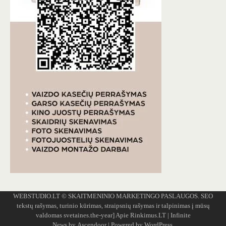
WEBSTUDIO.LT
© SKAITMENINIO MARKETINGO PASLAUGOS. SEO
tekstų rašymas, turinio kūrimas, straipsnių rašymas ir talpinimas į mūsų
valdomas svetaines.the-year]
Apie Rinkimus.LT
| Infinite
News by
Ascendoor
| Powered by
WordPress
.