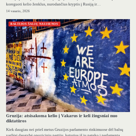
koreguoti kelio ženklus, nurodančius kryptis į Rusiją ir…
14 vasario, 2026
BALTIJOS ŠALIŲ NAUJIENOS
Gruzija: atsisakoma kelio į Vakarus ir keli žingsniai nuo
diktatūros
Kiek daugiau nei prieš metus Gruzijos parlamento rinkimuose dėl balsų
varžėsi daugybė opozicinių partijų, keturios iš jų pateko į parlamentą,…