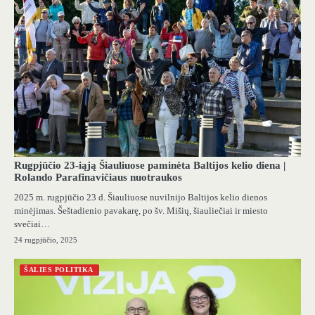
Rugpjūčio 23-iąją Šiauliuose paminėta Baltijos kelio diena |
Rolando Parafinavičiaus nuotraukos
2025 m. rugpjūčio 23 d. Šiauliuose nuvilnijo Baltijos kelio dienos
minėjimas. Šeštadienio pavakarę, po šv. Mišių, šiauliečiai ir miesto
svečiai…
24 rugpjūčio, 2025
ŠALIES POLITIKA