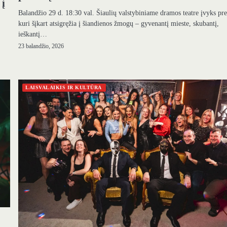
 į
Balandžio 29 d. 18:30 val. Šiaulių valstybiniame dramos teatre įvyks pr
kuri šįkart atsigręžia į šiandienos žmogų – gyvenantį mieste, skubantį,
ieškantį…
23 balandžio, 2026
LAISVALAIKIS IR KULTŪRA