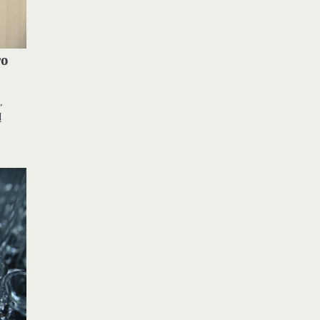
ro
,
Į