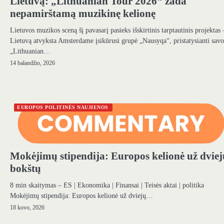
Lietuvą: „Lithuanian Tour 2026“ žada
nepamirštamą muzikinę kelionę
Lietuvos muzikos sceną šį pavasarį pasieks išskirtinis tarptautinis projektas 
Lietuvą atvyksta Amsterdame įsikūrusi grupė „Nausyqa“, pristatysianti savo
„Lithuanian…
14 balandžio, 2026
EUROPOS POLITINĖS NAUJIENOS
Mokėjimų stipendija: Europos kelionė už dviej
bokštų
8 min skaitymas – ES | Ekonomika | Finansai | Teisės aktai | politika
Mokėjimų stipendija: Europos kelionė už dviejų…
18 kovo, 2026