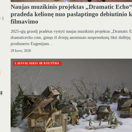
Naujas muzikinis projektas „Dramatic Echo
pradeda kelionę nuo paslaptingo debiutinio k
– į
filmavimo
2025-ųjų gruodį pradėtas vystyti naujas muzikinis projektas „Dramatic 
dramaticecho.com, gimęs iš dviejų anonimais nusprendusių likti didžėjų 
prodiuserio Eugenijaus…
29 kovo, 2026
LAISVALAIKIS IR KULTŪRA
ų