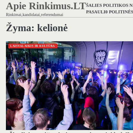
Apie Rinkimus.LT
Skip
ŠALIES POLITIKOS 
to
PASAULI0 POLITINĖ
Rinkimai,kandidatai,referendumai
content
Žyma:
kelionė
LAISVALAIKIS IR KULTŪRA