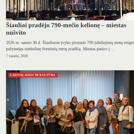
Šiauliai pradėjo 790-mečio kelionę – miestas
nušvito
2026 m. sausio 30 d. Šiauliuose įvyko pirmasis 790 jubiliejinių metų rengi
pažymėjęs simbolinę šventinių metų pradžią. Miestas paniro į…
7 vasario, 2026
LAISVALAIKIS IR KULTŪRA