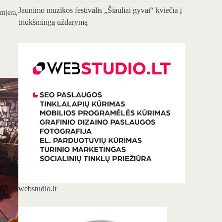
Jaunimo muzikos festivalis „Šiauliai gyvai“ kviečia į
emjera,
triukšmingą uždarymą
webstudio.lt