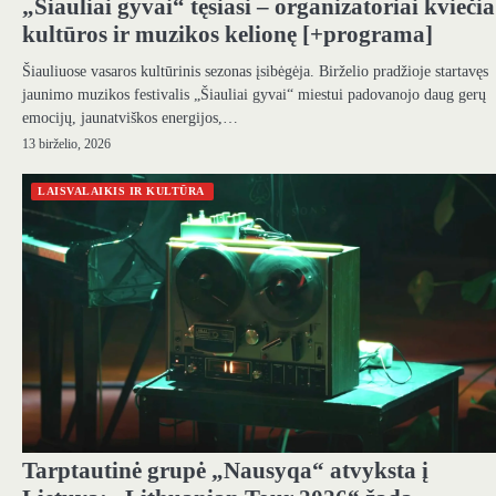
„Šiauliai gyvai“ tęsiasi – organizatoriai kviečia
kultūros ir muzikos kelionę [+programa]
Šiauliuose vasaros kultūrinis sezonas įsibėgėja. Birželio pradžioje startavęs
jaunimo muzikos festivalis „Šiauliai gyvai“ miestui padovanojo daug gerų
emocijų, jaunatviškos energijos,…
13 birželio, 2026
LAISVALAIKIS IR KULTŪRA
Tarptautinė grupė „Nausyqa“ atvyksta į