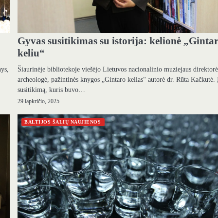
Gyvas susitikimas su istorija: kelionė „Ginta
keliu“
Šiaurinėje bibliotekoje viešėjo Lietuvos nacionalinio muziejaus direktorė
nys,
archeologė, pažintinės knygos „Gintaro kelias“ autorė dr. Rūta Kačkutė. 
susitikimą, kuris buvo…
29 lapkričio, 2025
BALTIJOS ŠALIŲ NAUJIENOS