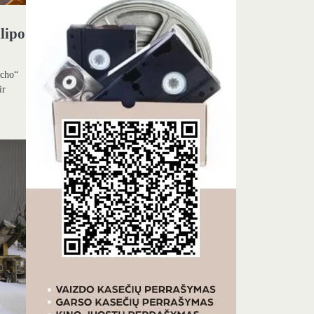
“
lipo
Echo“
ir