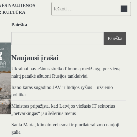
NĖS NAUJIENOS
Ieškoti:
IR KULTŪRA
Paieška
Paieška
Naujausi įrašai
Ukrainai paviešinus streiko filmuotą medžiagą, per vieną
naktį pataikė aštuoni Rusijos tanklaiviai
Irano karas sugadino JAV ir Indijos ryšius – užsienio
politika
Ministras pripažįsta, kad Latvijos viešasis IT sektorius
„netvarkingas“ jau šešerius metus
Santa Marta, klimato veiksmai ir plurilateralizmo naujoji
galia