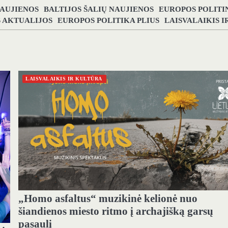
NAUJIENOS
BALTIJOS ŠALIŲ NAUJIENOS
EUROPOS POLITI
S AKTUALIJOS
EUROPOS POLITIKA PLIUS
LAISVALAIKIS 
LAISVALAIKIS IR KULTŪRA
„Homo asfaltus“ muzikinė kelionė nuo
šiandienos miesto ritmo į archajišką garsų
pasaulį