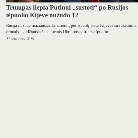
Trumpas liepia Putinui „sustoti“ po Rusijos
išpuolio Kijeve nužudo 12
Rusija nužudė mažiausiai 12 žmonių per išpuolį prieš Kijevas su raketomis 
dronais – didžiausia šiais metais Ukrainos sostinės išpuoliu…
27 balandžio, 2025