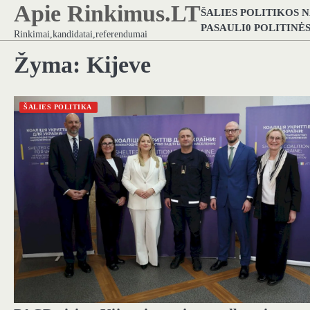
Apie Rinkimus.LT
Skip
ŠALIES POLITIKOS 
to
PASAULI0 POLITINĖ
Rinkimai,kandidatai,referendumai
content
Žyma:
Kijeve
ŠALIES POLITIKA