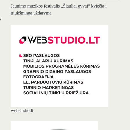
Jaunimo muzikos festivalis „Šiauliai gyvai“ kviečia į
triukšmingą uždarymą
s
webstudio.lt