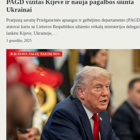
PAGD vizitas Kijeve ir nauja pagalbos siunta
Ukrainai
Praėjusią savaitę Priešgaisrinės apsaugos ir gelbėjimo departamento (PAGD
atstovai kartu su Lietuvos Respublikos užsienio reikalų ministerijos delegac
lankėsi Kijeve, Ukrainoje,…
1 gruodžio, 2025
BALTIJOS ŠALIŲ NAUJIENOS