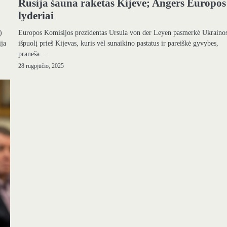
Rusija šauna raketas Kijeve; Angers Europos
lyderiai
Europos Komisijos prezidentas Ursula von der Leyen pasmerkė Ukraino
)
išpuolį prieš Kijevas, kuris vėl sunaikino pastatus ir pareiškė gyvybes,
ija
praneša…
28 rugpjūčio, 2025