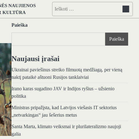
NĖS NAUJIENOS
Ieškoti:
IR KULTŪRA
Paieška
Paieška
Naujausi įrašai
Ukrainai paviešinus streiko filmuotą medžiagą, per vieną
naktį pataikė aštuoni Rusijos tanklaiviai
Irano karas sugadino JAV ir Indijos ryšius – užsienio
politika
Ministras pripažįsta, kad Latvijos viešasis IT sektorius
„netvarkingas“ jau šešerius metus
Santa Marta, klimato veiksmai ir plurilateralizmo naujoji
galia