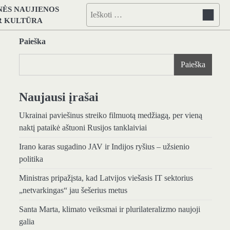
NĖS NAUJIENOS
Ieškoti:
IR KULTŪRA
Paieška
Paieška
Naujausi įrašai
Ukrainai paviešinus streiko filmuotą medžiagą, per vieną
naktį pataikė aštuoni Rusijos tanklaiviai
Irano karas sugadino JAV ir Indijos ryšius – užsienio
politika
Ministras pripažįsta, kad Latvijos viešasis IT sektorius
„netvarkingas“ jau šešerius metus
Santa Marta, klimato veiksmai ir plurilateralizmo naujoji
galia