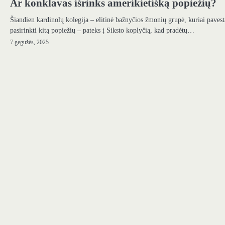
Ar konklavas išrinks amerikietišką popiežių?
Šiandien kardinolų kolegija – elitinė bažnyčios žmonių grupė, kuriai pavest
pasirinkti kitą popiežių – pateks į Siksto koplyčią, kad pradėtų…
7 gegužės, 2025