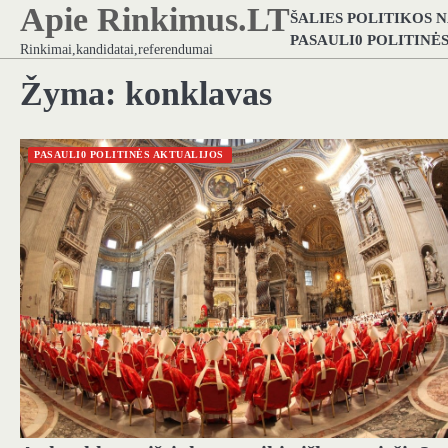
Apie Rinkimus.LT
Skip
ŠALIES POLITIKOS 
to
PASAULI0 POLITINĖ
Rinkimai,kandidatai,referendumai
content
Žyma:
konklavas
PASAULI0 POLITINĖS AKTUALIJOS