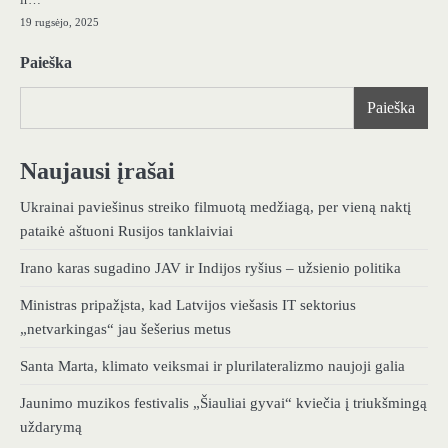
19 rugsėjo, 2025
Paieška
Paieška
Naujausi įrašai
Ukrainai paviešinus streiko filmuotą medžiagą, per vieną naktį
pataikė aštuoni Rusijos tanklaiviai
Irano karas sugadino JAV ir Indijos ryšius – užsienio politika
Ministras pripažįsta, kad Latvijos viešasis IT sektorius
„netvarkingas“ jau šešerius metus
Santa Marta, klimato veiksmai ir plurilateralizmo naujoji galia
Jaunimo muzikos festivalis „Šiauliai gyvai“ kviečia į triukšmingą
uždarymą