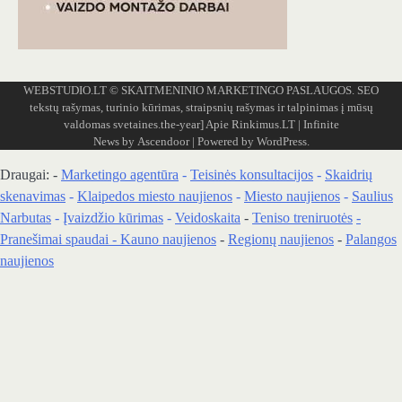
WEBSTUDIO.LT
© SKAITMENINIO MARKETINGO PASLAUGOS. SEO
tekstų rašymas, turinio kūrimas, straipsnių rašymas ir talpinimas į mūsų
valdomas svetaines.the-year]
Apie Rinkimus.LT
| Infinite
News by
Ascendoor
| Powered by
WordPress
.
Draugai: -
Marketingo agentūra
-
Teisinės konsultacijos
-
Skaidrių
skenavimas
-
Klaipedos miesto naujienos
-
Miesto naujienos
-
Saulius
Narbutas
-
Įvaizdžio kūrimas
-
Veidoskaita
-
Teniso treniruotės
-
Pranešimai spaudai -
Kauno naujienos
-
Regionų naujienos
-
Palangos
naujienos