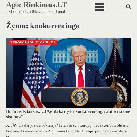
Apie Rinkimus.LT
Skip
to
Rinkimai,kandidatai,referendumai
content
Žyma:
konkurencinga
EUROPOS POLITIKA PLIUS
Brianas Klaasas: „JAV dabar yra konkurencinga autoritarinė
sistema“
Ar JAV vis dar yra demokratija? Interviu su „Europp“ redaktoriumi Stuartu
Brownu, Brianas Klaasas Aptariama Donaldo Trumpo poveikis Amerikos
ir…