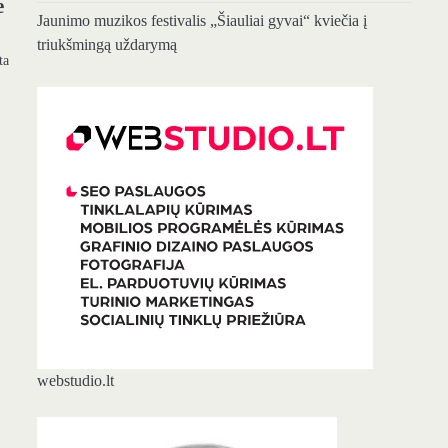
e
Jaunimo muzikos festivalis „Šiauliai gyvai“ kviečia į
triukšmingą uždarymą
ta
webstudio.lt