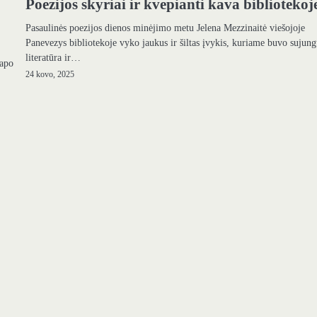
Poezijos skyriai ir kvepianti kava bibliotekoj
Pasaulinės poezijos dienos minėjimo metu Jelena Mezzinaitė viešojoje
Panevezys bibliotekoje vyko jaukus ir šiltas įvykis, kuriame buvo sujung
literatūra ir…
tapo
24 kovo, 2025