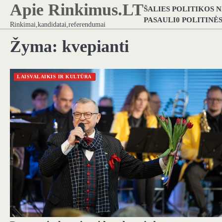
Apie Rinkimus.LT
Skip
ŠALIES POLITIKOS 
to
PASAULI0 POLITINĖ
Rinkimai,kandidatai,referendumai
content
Žyma:
kvepianti
LAISVALAIKIS IR KULTŪRA