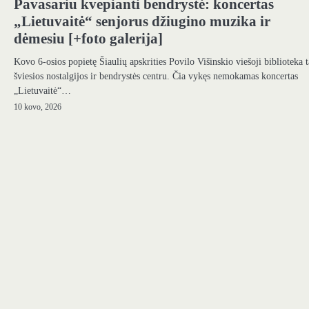
Pavasariu kvepianti bendrystė: koncertas
„Lietuvaitė“ senjorus džiugino muzika ir
dėmesiu [+foto galerija]
Kovo 6-osios popietę Šiaulių apskrities Povilo Višinskio viešoji biblioteka 
šviesios nostalgijos ir bendrystės centru. Čia vykęs nemokamas koncertas
„Lietuvaitė“…
10 kovo, 2026