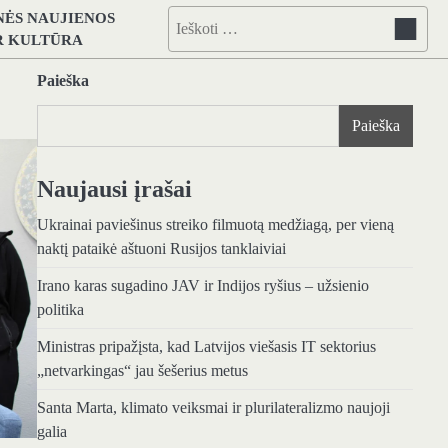
NĖS NAUJIENOS
Ieškoti:
IR KULTŪRA
Paieška
Paieška
Naujausi įrašai
Ukrainai paviešinus streiko filmuotą medžiagą, per vieną
naktį pataikė aštuoni Rusijos tanklaiviai
Irano karas sugadino JAV ir Indijos ryšius – užsienio
politika
Ministras pripažįsta, kad Latvijos viešasis IT sektorius
„netvarkingas“ jau šešerius metus
Santa Marta, klimato veiksmai ir plurilateralizmo naujoji
galia