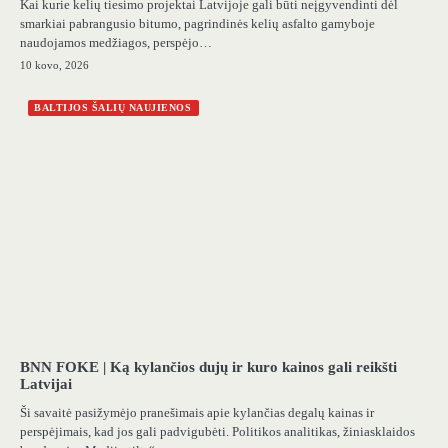
Kai kurie kelių tiesimo projektai Latvijoje gali būti neįgyvendinti dėl
smarkiai pabrangusio bitumo, pagrindinės kelių asfalto gamyboje
naudojamos medžiagos, perspėjo…
10 kovo, 2026
BALTIJOS ŠALIŲ NAUJIENOS
BNN FOKE | Ką kylančios dujų ir kuro kainos gali reikšti
Latvijai
Ši savaitė pasižymėjo pranešimais apie kylančias degalų kainas ir
perspėjimais, kad jos gali padvigubėti. Politikos analitikas, žiniasklaidos