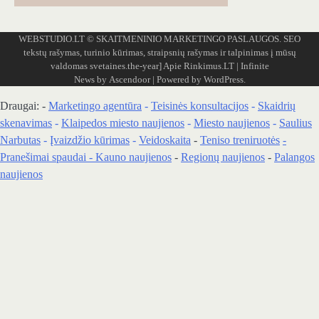
WEBSTUDIO.LT
© SKAITMENINIO MARKETINGO PASLAUGOS. SEO
tekstų rašymas, turinio kūrimas, straipsnių rašymas ir talpinimas į mūsų
valdomas svetaines.the-year]
Apie Rinkimus.LT
| Infinite
News by
Ascendoor
| Powered by
WordPress
.
Draugai: -
Marketingo agentūra
-
Teisinės konsultacijos
-
Skaidrių
skenavimas
-
Klaipedos miesto naujienos
-
Miesto naujienos
-
Saulius
Narbutas
-
Įvaizdžio kūrimas
-
Veidoskaita
-
Teniso treniruotės
-
Pranešimai spaudai -
Kauno naujienos
-
Regionų naujienos
-
Palangos
naujienos