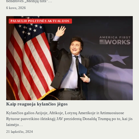
bendrovės „Medijų tilts“…
6 kovo, 2026
PASAULI0 POLITINĖS AKTUALIJOS
Kaip reaguoja kylančios jėgos
Kylančios galios Azijoje, Afrikoje, Lotynų Amerikoje ir Artimuosiuose
Rytuose pasveikino išrinktąjį JAV prezidentą Donaldą Trumpą po to, kai jis
laimėjo…
21 lapkričio, 2024