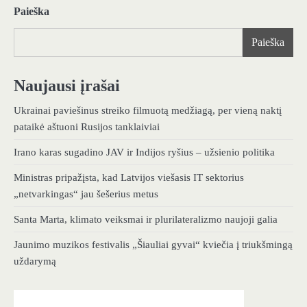
Paieška
Paieška
Naujausi įrašai
Ukrainai paviešinus streiko filmuotą medžiagą, per vieną naktį
pataikė aštuoni Rusijos tanklaiviai
Irano karas sugadino JAV ir Indijos ryšius – užsienio politika
Ministras pripažįsta, kad Latvijos viešasis IT sektorius
„netvarkingas“ jau šešerius metus
Santa Marta, klimato veiksmai ir plurilateralizmo naujoji galia
Jaunimo muzikos festivalis „Šiauliai gyvai“ kviečia į triukšmingą
uždarymą