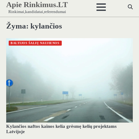
Apie Rinkimus.LT
Skip
to
Rinkimai,kandidatai,referendumai
content
Žyma:
kylančios
BALTIJOS ŠALIŲ NAUJIENOS
Kylančios naftos kainos kelia grėsmę kelių projektams
Latvijoje