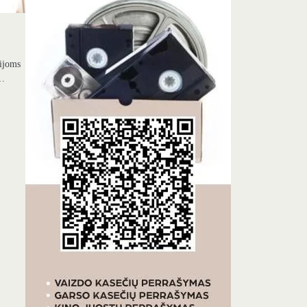
nijoms
į…