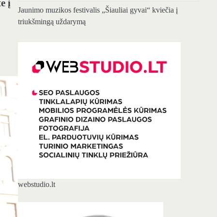
e į
Jaunimo muzikos festivalis „Šiauliai gyvai“ kviečia į
triukšmingą uždarymą
webstudio.lt