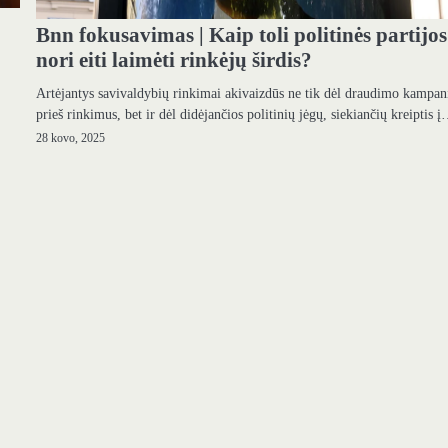
Bnn fokusavimas | Kaip toli politinės partijos
nori eiti laimėti rinkėjų širdis?
Artėjantys savivaldybių rinkimai akivaizdūs ne tik dėl draudimo kampa
prieš rinkimus, bet ir dėl didėjančios politinių jėgų, siekiančių kreiptis 
28 kovo, 2025