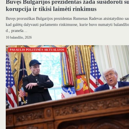
Buvęs Bulgarijos prezidentas žada susidoroti s
korupcija ir tikisi laimėti rinkimus
Buvęs prorusiškas Bulgarijos prezidentas Rumenas Radevas atsistatydino sau
kad galėtų dalyvauti parlamento rinkimuose, kurie buvo numatyti balandži
d., praneša…
16 balandžio, 2026
PASAULI0 POLITINĖS AKTUALIJOS