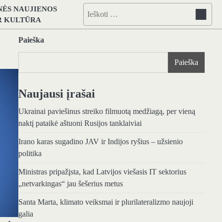
NĖS NAUJIENOS
Ieškoti:
IR KULTŪRA
Paieška
Paieška
Naujausi įrašai
Ukrainai paviešinus streiko filmuotą medžiagą, per vieną
naktį pataikė aštuoni Rusijos tanklaiviai
Irano karas sugadino JAV ir Indijos ryšius – užsienio
politika
Ministras pripažįsta, kad Latvijos viešasis IT sektorius
„netvarkingas“ jau šešerius metus
Santa Marta, klimato veiksmai ir plurilateralizmo naujoji
galia