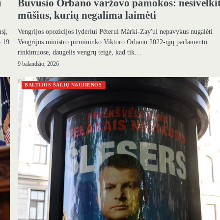
Buvusio Orbano varžovo pamokos: nesivelkit
u
mūšius, kurių negalima laimėti
Vengrijos opozicijos lyderiui Péterui Márki-Zay'ui nepavykus nugalėti
sį,
Vengrijos ministro pirmininko Viktoro Orbano 2022-ųjų parlamento
o 19
rinkimuose, daugelis vengrų teigė, kad tik…
9 balandžio, 2026
BALTIJOS ŠALIŲ NAUJIENOS