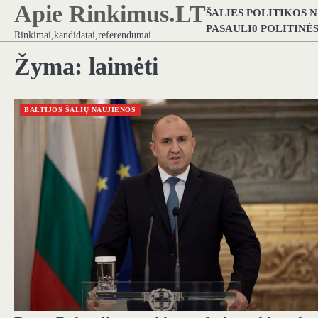
Apie Rinkimus.LT
Skip
ŠALIES POLITIKOS 
to
PASAULI0 POLITINĖ
Rinkimai,kandidatai,referendumai
content
Žyma:
laimėti
BALTIJOS ŠALIŲ NAUJIENOS