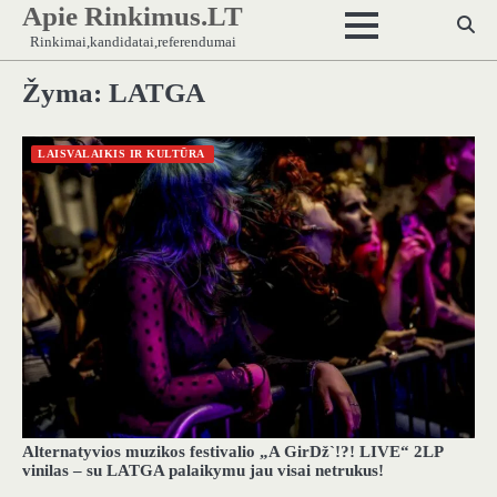
Apie Rinkimus.LT
Skip
to
Rinkimai,kandidatai,referendumai
content
Žyma:
LATGA
LAISVALAIKIS IR KULTŪRA
Alternatyvios muzikos festivalio „A GirDž`!?! LIVE“ 2LP
vinilas – su LATGA palaikymu jau visai netrukus!