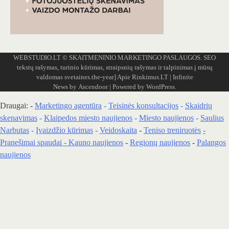
WEBSTUDIO.LT
© SKAITMENINIO MARKETINGO PASLAUGOS. SEO
tekstų rašymas, turinio kūrimas, straipsnių rašymas ir talpinimas į mūsų
valdomas svetaines.the-year]
Apie Rinkimus.LT
| Infinite
News by
Ascendoor
| Powered by
WordPress
.
Draugai: -
Marketingo agentūra
-
Teisinės konsultacijos
-
Skaidrių
skenavimas
-
Klaipedos miesto naujienos
-
Miesto naujienos
-
Saulius
Narbutas
-
Įvaizdžio kūrimas
-
Veidoskaita
-
Teniso treniruotės
-
Pranešimai spaudai -
Kauno naujienos
-
Regionų naujienos
-
Palangos
naujienos