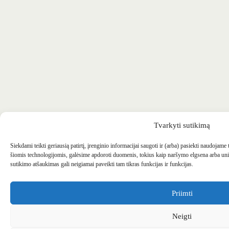
Tvarkyti sutikimą
Siekdami teikti geriausią patirtį, įrenginio informacijai saugoti ir (arba) pasiekti naudojame
šiomis technologijomis, galėsime apdoroti duomenis, tokius kaip naršymo elgsena arba uni
sutikimo atšaukimas gali neigiamai paveikti tam tikras funkcijas ir funkcijas.
Priimti
Neigti