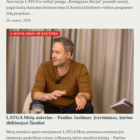
Asociacija LATGA ir viešoji įstaiga „Remigijaus Akcija“ pasirašė sutartį,
pagal kurią skiriamas finansavimas iš Autorių kūrybinės veiklos programos
lėšų projektui…
26 vasario, 2026
LAISVALAIKIS IR KULTŪRA
LATGA Metų autorius – Paulius Jasiūnas: įvertinimas, kuriuo
didžiuojasi Šiauliai
Metų muzikos apdovanojimuose LATGA Metų autoriaus nominacijos
laimėtoju paskelbtas vienas ryškiausių šalies muzikos kūrėjų – Paulius