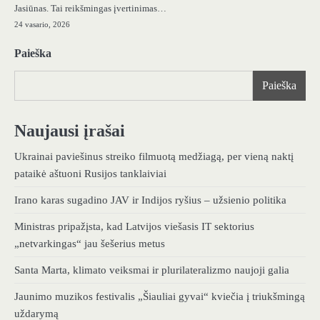
Jasiūnas. Tai reikšmingas įvertinimas…
24 vasario, 2026
Paieška
Paieška
Naujausi įrašai
Ukrainai paviešinus streiko filmuotą medžiagą, per vieną naktį
pataikė aštuoni Rusijos tanklaiviai
Irano karas sugadino JAV ir Indijos ryšius – užsienio politika
Ministras pripažįsta, kad Latvijos viešasis IT sektorius
„netvarkingas“ jau šešerius metus
Santa Marta, klimato veiksmai ir plurilateralizmo naujoji galia
Jaunimo muzikos festivalis „Šiauliai gyvai“ kviečia į triukšmingą
uždarymą