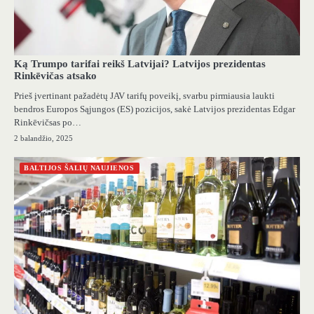
Ką Trumpo tarifai reikš Latvijai? Latvijos prezidentas
Rinkēvičas atsako
Prieš įvertinant pažadėtų JAV tarifų poveikį, svarbu pirmiausia laukti
bendros Europos Sąjungos (ES) pozicijos, sakė Latvijos prezidentas Edgar
Rinkēvičsas po…
2 balandžio, 2025
BALTIJOS ŠALIŲ NAUJIENOS