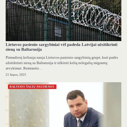
Lietuvos pasienio sargybiniai vėl padeda Latvijai užsitikrinti
sieną su Baltarusija
Pirmadienį keliauja nauja Lietuvos pasienio sargybinių grupė, kuri padės
užsitikrinti sieną su Baltarusija ir užkirsti kelią nelegalių migrantų
atvykimui. Remiantis…
21 liepos, 2025
BALTIJOS ŠALIŲ NAUJIENOS