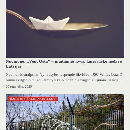
Nuomonė: „Vent Osta“ – maitinimo lovis, kuris nieko nedavė
Latvijai
Nuomonės straipsnis. Vyriausybė nusprendė likviduoti JSC Ventas Osta. Iš
pirmo žvilgsnio tai gali atrodyti kaip techninis žingsnis – įmonė tiesiog…
20 rugpjūčio, 2025
BALTIJOS ŠALIŲ NAUJIENOS