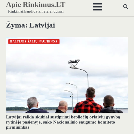
Apie Rinkimus.LT
Skip
to
Rinkimai,kandidatai,referendumai
content
Žyma:
Latvijai
BALTIJOS ŠALIŲ NAUJIENOS
Latvijai reikia skubiai sustiprinti bepiločių orlaivių gynybą
rytinėje pasienyje, sako Nacionalinio saugumo komiteto
pirmininkas