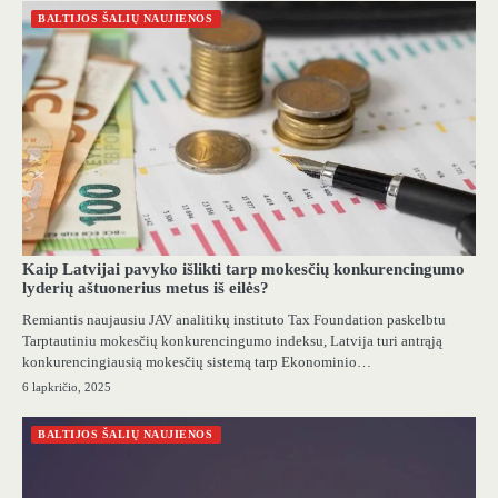
BALTIJOS ŠALIŲ NAUJIENOS
Kaip Latvijai pavyko išlikti tarp mokesčių konkurencingumo
lyderių aštuonerius metus iš eilės?
Remiantis naujausiu JAV analitikų instituto Tax Foundation paskelbtu
Tarptautiniu mokesčių konkurencingumo indeksu, Latvija turi antrąją
konkurencingiausią mokesčių sistemą tarp Ekonominio…
6 lapkričio, 2025
BALTIJOS ŠALIŲ NAUJIENOS