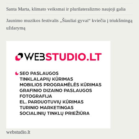
Santa Marta, klimato veiksmai ir plurilateralizmo naujoji galia
Jaunimo muzikos festivalis „Šiauliai gyvai“ kviečia į triukšmingą
uždarymą
webstudio.lt