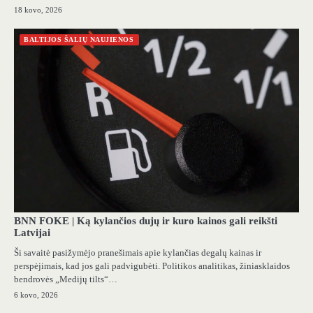
18 kovo, 2026
BALTIJOS ŠALIŲ NAUJIENOS
BNN FOKE | Ką kylančios dujų ir kuro kainos gali reikšti
Latvijai
Ši savaitė pasižymėjo pranešimais apie kylančias degalų kainas ir
perspėjimais, kad jos gali padvigubėti. Politikos analitikas, žiniasklaidos
bendrovės „Medijų tilts“…
6 kovo, 2026