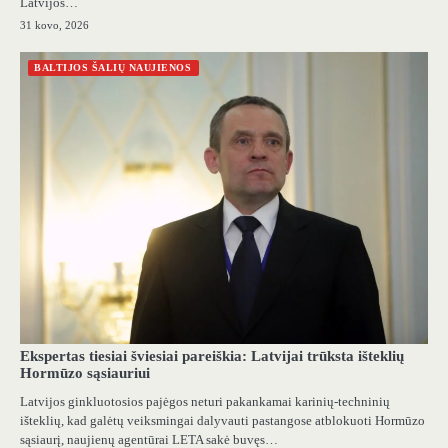
Latvijos…
31 kovo, 2026
BALTIJOS ŠALIŲ NAUJIENOS
Ekspertas tiesiai šviesiai pareiškia: Latvijai trūksta išteklių
Hormūzo sąsiauriui
Latvijos ginkluotosios pajėgos neturi pakankamai karinių-techninių
išteklių, kad galėtų veiksmingai dalyvauti pastangose ​​atblokuoti Hormūzo
sąsiaurį, naujienų agentūrai LETA sakė buvęs…