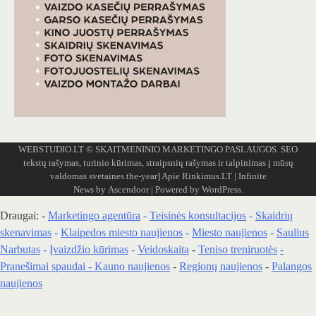
WEBSTUDIO.LT
© SKAITMENINIO MARKETINGO PASLAUGOS. SEO
tekstų rašymas, turinio kūrimas, straipsnių rašymas ir talpinimas į mūsų
valdomas svetaines.the-year]
Apie Rinkimus.LT
| Infinite
News by
Ascendoor
| Powered by
WordPress
.
Draugai: -
Marketingo agentūra
-
Teisinės konsultacijos
-
Skaidrių
skenavimas
-
Klaipedos miesto naujienos
-
Miesto naujienos
-
Saulius
Narbutas
-
Įvaizdžio kūrimas
-
Veidoskaita
-
Teniso treniruotės
-
Pranešimai spaudai -
Kauno naujienos
-
Regionų naujienos
-
Palangos
naujienos