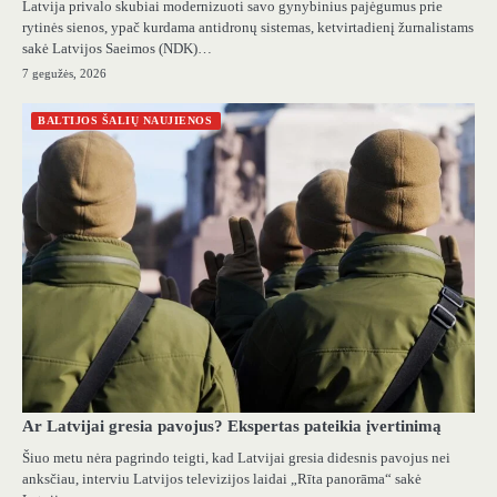
Latvija privalo skubiai modernizuoti savo gynybinius pajėgumus prie
rytinės sienos, ypač kurdama antidronų sistemas, ketvirtadienį žurnalistams
sakė Latvijos Saeimos (NDK)…
7 gegužės, 2026
BALTIJOS ŠALIŲ NAUJIENOS
Ar Latvijai gresia pavojus? Ekspertas pateikia įvertinimą
Šiuo metu nėra pagrindo teigti, kad Latvijai gresia didesnis pavojus nei
anksčiau, interviu Latvijos televizijos laidai „Rīta panorāma“ sakė