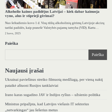
Alkoholio kainos padidėjus Latvijai – kiek dabar kainuoja
vyno, alus ir stiprieji gėrimai?
Nuo šeštadienio kovo 1 d. Visų rūšių alkoholinių gėrimų Latvijoje akcizų
tarifai padidės, kaip pranešė Valstybės pajamų tarnyba (VID). Kartu…
2 kovo, 2025
Paieška
Paieška
Naujausi įrašai
Ukrainai paviešinus streiko filmuotą medžiagą, per vieną naktį
pataikė aštuoni Rusijos tanklaiviai
Irano karas sugadino JAV ir Indijos ryšius – užsienio politika
Ministras pripažįsta, kad Latvijos viešasis IT sektorius
„netvarkingas“ jau šešerius metus