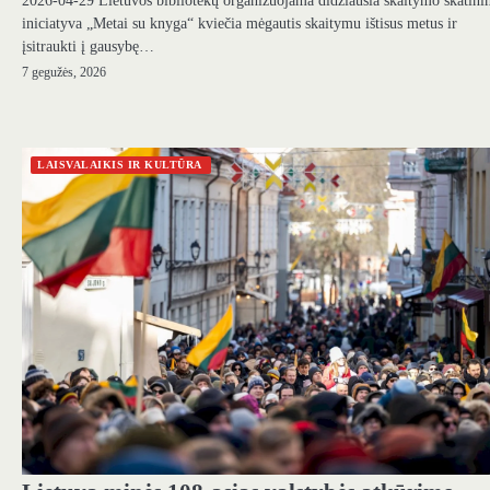
2026-04-29 Lietuvos bibliotekų organizuojama didžiausia skaitymo skatin
iniciatyva „Metai su knyga“ kviečia mėgautis skaitymu ištisus metus ir
įsitraukti į gausybę…
7 gegužės, 2026
LAISVALAIKIS IR KULTŪRA