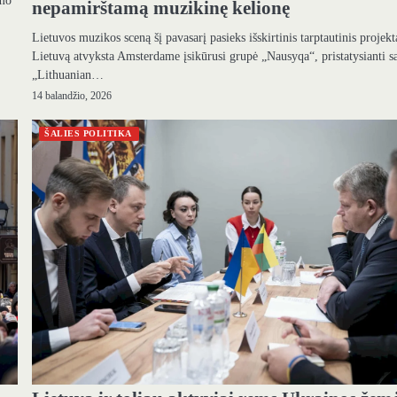
imo
nepamirštamą muzikinę kelionę
Lietuvos muzikos sceną šį pavasarį pasieks išskirtinis tarptautinis projekt
Lietuvą atvyksta Amsterdame įsikūrusi grupė „Nausyqa“, pristatysianti s
„Lithuanian…
14 balandžio, 2026
ŠALIES POLITIKA