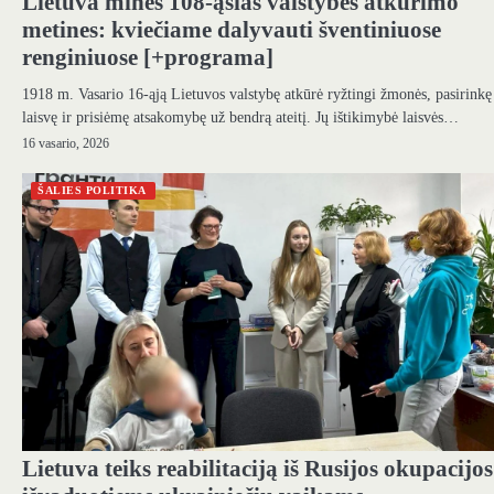
Lietuva minės 108-ąsias valstybės atkūrimo
metines: kviečiame dalyvauti šventiniuose
renginiuose [+programa]
1918 m. Vasario 16-ąją Lietuvos valstybę atkūrė ryžtingi žmonės, pasirinkę
laisvę ir prisiėmę atsakomybę už bendrą ateitį. Jų ištikimybė laisvės…
16 vasario, 2026
ŠALIES POLITIKA
Lietuva teiks reabilitaciją iš Rusijos okupacijos