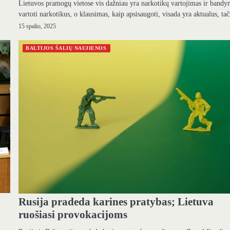
Lietuvos pramogų vietose vis dažniau yra narkotikų vartojimas ir bandy
vartoti narkotikus, o klausimas, kaip apsisaugoti, visada yra aktualus, t
15 spalio, 2025
BALTIJOS ŠALIŲ NAUJIENOS
Rusija pradeda karines pratybas; Lietuva
ruošiasi provokacijoms