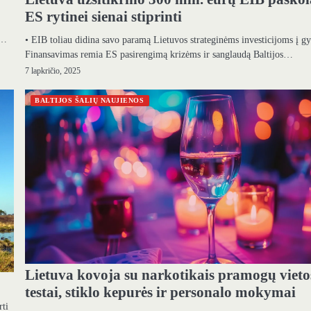
ES rytinei sienai stiprinti
į…
• EIB toliau didina savo paramą Lietuvos strateginėms investicijoms į g
Finansavimas remia ES pasirengimą krizėms ir sanglaudą Baltijos…
7 lapkričio, 2025
BALTIJOS ŠALIŲ NAUJIENOS
Lietuva kovoja su narkotikais pramogų vieto
testai, stiklo kepurės ir personalo mokymai
rti