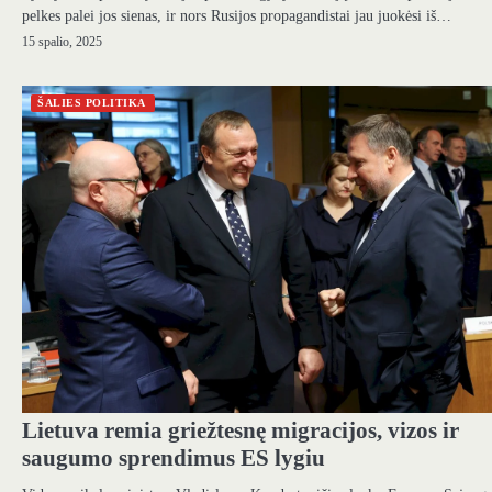
pelkes palei jos sienas, ir nors Rusijos propagandistai jau juokėsi iš…
15 spalio, 2025
ŠALIES POLITIKA
Lietuva remia griežtesnę migracijos, vizos ir
saugumo sprendimus ES lygiu