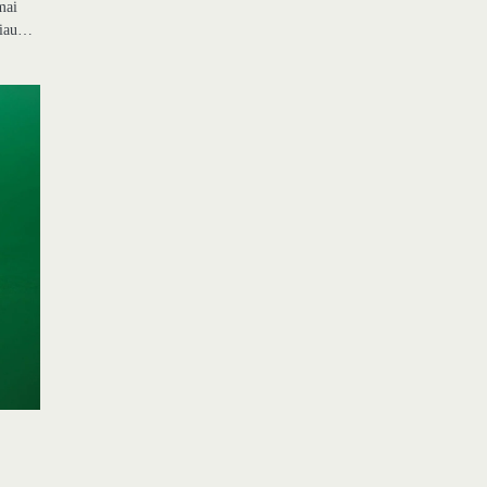
mai
ačiau…