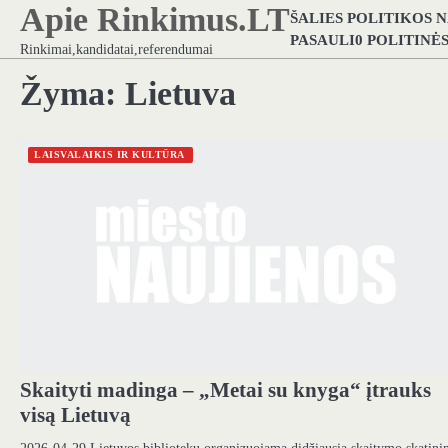
Apie Rinkimus.LT
Skip
ŠALIES POLITIKOS 
to
PASAULI0 POLITINĖ
Rinkimai,kandidatai,referendumai
content
Žyma:
Lietuva
LAISVALAIKIS IR KULTŪRA
Skaityti madinga – „Metai su knyga“ įtrauks
visą Lietuvą