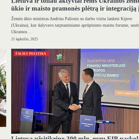
Lietuva ir toliau aktyviai rems Ukrainos žem
ūkio ir maisto pramonės plėtrą ir integraciją 
Žemės ūkio ministras Andrius Palionis su darbo vizitu lankėsi Kijeve
(Ukraina), kur dalyvavo tarptautiniame aprūpinimo maistu forume, susit
Ukrainos…
21 lapkričio, 2025
ŠALIES POLITIKA
Lietuva užsitikrino 300 mln. eurų EIB pasko