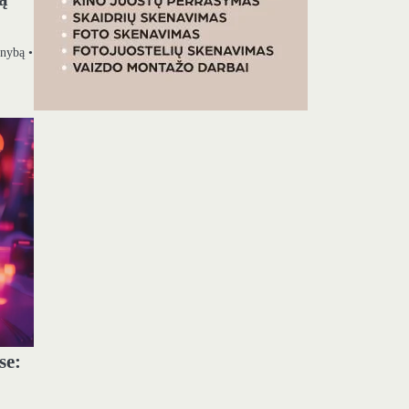
ynybą •
se: