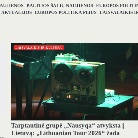
NAUJIENOS
BALTIJOS ŠALIŲ NAUJIENOS
EUROPOS POLITI
S AKTUALIJOS
EUROPOS POLITIKA PLIUS
LAISVALAIKIS 
LAISVALAIKIS IR KULTŪRA
Tarptautinė grupė „Nausyqa“ atvyksta į
Lietuvą: „Lithuanian Tour 2026“ žada