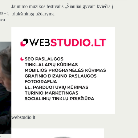
Jaunimo muzikos festivalis „Šiauliai gyvai“ kviečia į
as – į
triukšmingą uždarymą
avo
webstudio.lt