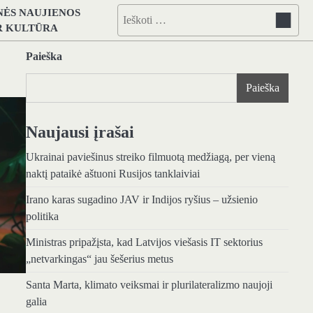
NĖS NAUJIENOS
Ieškoti:
IR KULTŪRA
Paieška
Paieška
Naujausi įrašai
Ukrainai paviešinus streiko filmuotą medžiagą, per vieną
naktį pataikė aštuoni Rusijos tanklaiviai
Irano karas sugadino JAV ir Indijos ryšius – užsienio
politika
Ministras pripažįsta, kad Latvijos viešasis IT sektorius
„netvarkingas“ jau šešerius metus
Santa Marta, klimato veiksmai ir plurilateralizmo naujoji
galia