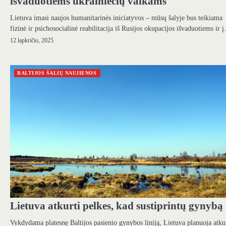
išvaduotiems ukrainiečių vaikams
Lietuva imasi naujos humanitarinės iniciatyvos – mūsų šalyje bus teikiama
fizinė ir psichosocialinė reabilitacija iš Rusijos okupacijos išvaduotiems ir 
12 lapkričio, 2025
BALTIJOS ŠALIŲ NAUJIENOS
Lietuva atkurti pelkes, kad sustiprintų gynybą
Vykdydama platesnę Baltijos pasienio gynybos liniją, Lietuva planuoja atku