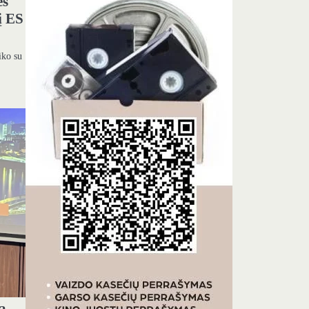
ės
į ES
iko su
lą