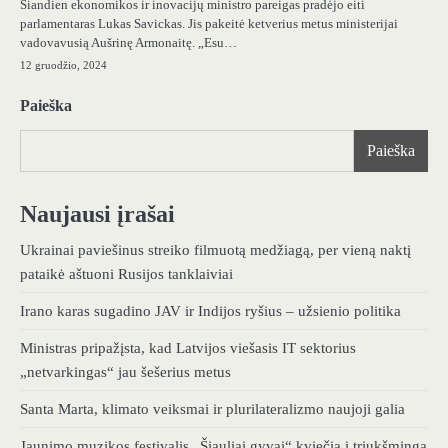
Šiandien ekonomikos ir inovacijų ministro pareigas pradėjo eiti
parlamentaras Lukas Savickas. Jis pakeitė ketverius metus ministerijai
vadovavusią Aušrinę Armonaitę. „Esu…
12 gruodžio, 2024
Paieška
Paieška
Naujausi įrašai
Ukrainai paviešinus streiko filmuotą medžiagą, per vieną naktį
pataikė aštuoni Rusijos tanklaiviai
Irano karas sugadino JAV ir Indijos ryšius – užsienio politika
Ministras pripažįsta, kad Latvijos viešasis IT sektorius
„netvarkingas“ jau šešerius metus
Santa Marta, klimato veiksmai ir plurilateralizmo naujoji galia
Jaunimo muzikos festivalis „Šiauliai gyvai“ kviečia į triukšmingą