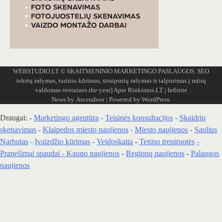
WEBSTUDIO.LT
© SKAITMENINIO MARKETINGO PASLAUGOS. SEO
tekstų rašymas, turinio kūrimas, straipsnių rašymas ir talpinimas į mūsų
valdomas svetaines.the-year]
Apie Rinkimus.LT
| Infinite
News by
Ascendoor
| Powered by
WordPress
.
Draugai: -
Marketingo agentūra
-
Teisinės konsultacijos
-
Skaidrių
skenavimas
-
Klaipedos miesto naujienos
-
Miesto naujienos
-
Saulius
Narbutas
-
Įvaizdžio kūrimas
-
Veidoskaita
-
Teniso treniruotės
-
Pranešimai spaudai -
Kauno naujienos
-
Regionų naujienos
-
Palangos
naujienos