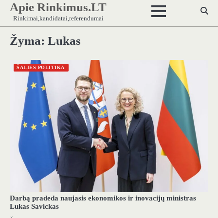
Apie Rinkimus.LT
Skip
to
Rinkimai,kandidatai,referendumai
content
Žyma:
Lukas
ŠALIES POLITIKA
Darbą pradeda naujasis ekonomikos ir inovacijų ministras
Lukas Savickas