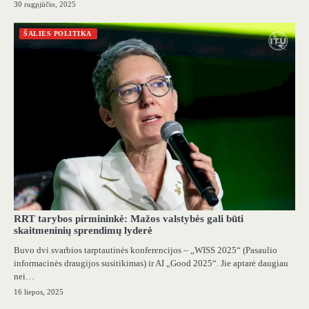
30 rugpjūčio, 2025
ŠALIES POLITIKA
RRT tarybos pirmininkė: Mažos valstybės gali būti
skaitmeninių sprendimų lyderė
Buvo dvi svarbios tarptautinės konferencijos – „WISS 2025“ (Pasaulio
informacinės draugijos susitikimas) ir AI „Good 2025“. Jie aptarė daugiau
nei…
16 liepos, 2025