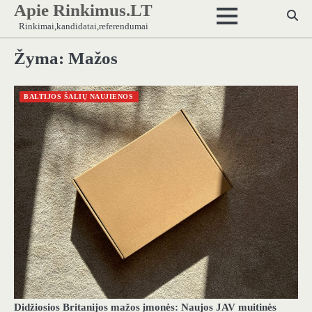
Apie Rinkimus.LT
Skip
to
Rinkimai,kandidatai,referendumai
content
Žyma:
Mažos
BALTIJOS ŠALIŲ NAUJIENOS
Didžiosios Britanijos mažos įmonės: Naujos JAV muitinės