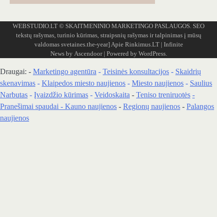
WEBSTUDIO.LT
© SKAITMENINIO MARKETINGO PASLAUGOS. SEO
tekstų rašymas, turinio kūrimas, straipsnių rašymas ir talpinimas į mūsų
valdomas svetaines.the-year]
Apie Rinkimus.LT
| Infinite
News by
Ascendoor
| Powered by
WordPress
.
Draugai: -
Marketingo agentūra
-
Teisinės konsultacijos
-
Skaidrių
skenavimas
-
Klaipedos miesto naujienos
-
Miesto naujienos
-
Saulius
Narbutas
-
Įvaizdžio kūrimas
-
Veidoskaita
-
Teniso treniruotės
-
Pranešimai spaudai -
Kauno naujienos
-
Regionų naujienos
-
Palangos
naujienos