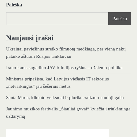
Paieška
Paieška
Naujausi įrašai
Ukrainai paviešinus streiko filmuotą medžiagą, per vieną naktį
pataikė aštuoni Rusijos tanklaiviai
Irano karas sugadino JAV ir Indijos ryšius – užsienio politika
Ministras pripažįsta, kad Latvijos viešasis IT sektorius
„netvarkingas“ jau šešerius metus
Santa Marta, klimato veiksmai ir plurilateralizmo naujoji galia
Jaunimo muzikos festivalis „Šiauliai gyvai“ kviečia į triukšmingą
uždarymą