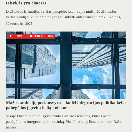
taisyklės yra chaosas
Didžiosios Britanijos verslas perspėjo, kad naujos muitinės dėl mažos
vertės siuntų sukelia painiavą ir gali sukelti aukštesnes jų prekių kainas,…
30 rugpjūčio, 2025
EUROPOS POLITIKA PLIUS
Mažos ambicijų pusiausvyra – kodėl integracijos politika kelia
pabėgėlius į greitą kelią į niekur
Visoje Europoje buvo įgyvendintos įvairios schemos, kurios padėtų
pabėgėliams integruoti į darbo rinką. Vis dėlto kaip Ihssane otmanİ Rašo,
tikslas…