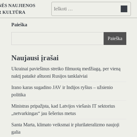
NĖS NAUJIENOS
Ieškoti:
IR KULTŪRA
Paieška
Paieška
Naujausi įrašai
Ukrainai paviešinus streiko filmuotą medžiagą, per vieną
naktį pataikė aštuoni Rusijos tanklaiviai
Irano karas sugadino JAV ir Indijos ryšius – užsienio
politika
Ministras pripažįsta, kad Latvijos viešasis IT sektorius
„netvarkingas“ jau šešerius metus
Santa Marta, klimato veiksmai ir plurilateralizmo naujoji
galia