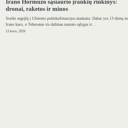
Irano Hormuzo sąsiaurio įrankių rinkinys:
dronai, raketos ir minos
Sveiki sugrįžę į Užsienio politikaSituacijos ataskaita. Dabar yra 13 dienų n
Irano karo, o Teheranas vis dažniau nustato sąlygas ir…
13 kovo, 2026