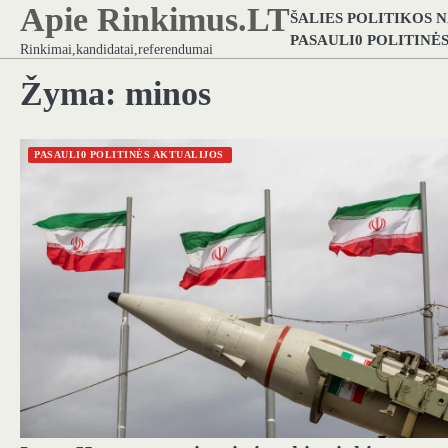
Apie Rinkimus.LT
Skip
ŠALIES POLITIKOS 
to
PASAULI0 POLITINĖ
Rinkimai,kandidatai,referendumai
content
Žyma:
minos
PASAULI0 POLITINĖS AKTUALIJOS