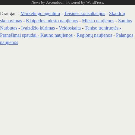
News by
Ascendoor
| Powered by
WordPress
.
Draugai: -
Marketingo agentūra
-
Teisinės konsultacijos
-
Skaidrių
skenavimas
-
Klaipedos miesto naujienos
-
Miesto naujienos
-
Saulius
Narbutas
-
Įvaizdžio kūrimas
-
Veidoskaita
-
Teniso treniruotės
-
Pranešimai spaudai -
Kauno naujienos
-
Regionų naujienos
-
Palangos
naujienos