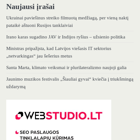
Naujausi įrašai
Ukrainai paviešinus streiko filmuotą medžiagą, per vieną naktį
pataikė aštuoni Rusijos tanklaiviai
Irano karas sugadino JAV ir Indijos ryšius – užsienio politika
Ministras pripažįsta, kad Latvijos viešasis IT sektorius
„netvarkingas“ jau šešerius metus
Santa Marta, klimato veiksmai ir plurilateralizmo naujoji galia
Jaunimo muzikos festivalis „Šiauliai gyvai“ kviečia į triukšmingą
uždarymą