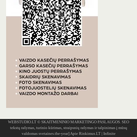
WEBSTUDIO.LT
© SKAITMENINIO MARKETINGO PASLAUGOS. SEO
tekstų rašymas, turinio kūrimas, straipsnių rašymas ir talpinimas į mūsų
valdomas svetaines.the-year]
Apie Rinkimus.LT
| Infinite