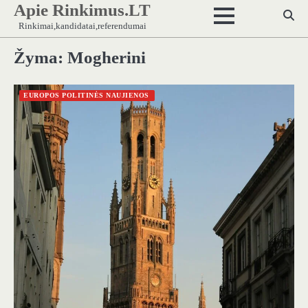
Apie Rinkimus.LT
Skip
to
Rinkimai,kandidatai,referendumai
content
Žyma:
Mogherini
EUROPOS POLITINĖS NAUJIENOS