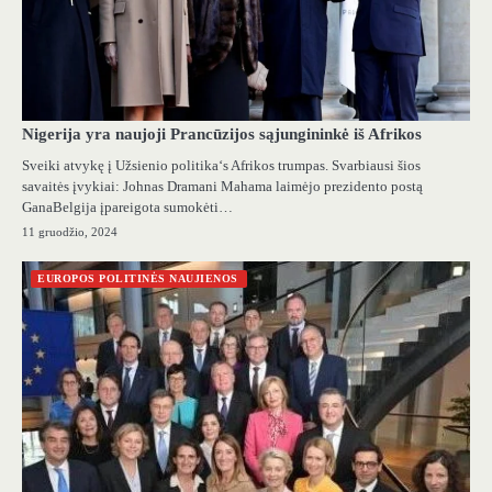
Nigerija yra naujoji Prancūzijos sąjungininkė iš Afrikos
Sveiki atvykę į Užsienio politika‘s Afrikos trumpas. Svarbiausi šios
savaitės įvykiai: Johnas Dramani Mahama laimėjo prezidento postą
GanaBelgija įpareigota sumokėti…
11 gruodžio, 2024
EUROPOS POLITINĖS NAUJIENOS