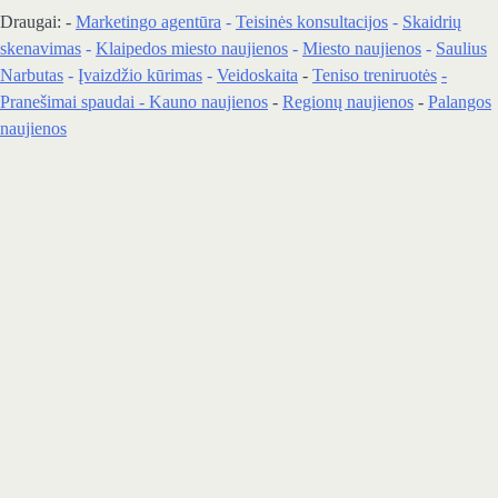
Draugai: -
Marketingo agentūra
-
Teisinės konsultacijos
-
Skaidrių
skenavimas
-
Klaipedos miesto naujienos
-
Miesto naujienos
-
Saulius
Narbutas
-
Įvaizdžio kūrimas
-
Veidoskaita
-
Teniso treniruotės
-
Pranešimai spaudai -
Kauno naujienos
-
Regionų naujienos
-
Palangos
naujienos