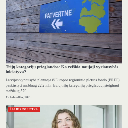
Trijų kategorijų prieglaudos: Ką reiškia naujoji vyriausybės
iniciatyva?
Latvijos vyriausybė planuoja iš Europos regioninio plėtros fondo (ERDF)
paskirstyti maždaug 22,2 mln. Eurų trijų kategorijų prieglaudų įsteigimui
maždaug 570…
15 balandžio, 2025
ŠALIES POLITIKA