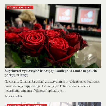
ŠALIES POLITIKA
Sugriuvusi vyriausybė ir naujoji koalicija iš esmės nepakeitė
partijų reitingų
Nepaisant „Ginautas Paluckas“ atsistatydinimo ir valdančiosios koalicijos
pasikeitimo, partijų reitingai Lietuvoje per kelis mėnesius iš esmės
nepasikeitė, teigiama „Vilmorus“ apklausoje,…
12 spalio, 2025
BALTIJOS ŠALIŲ NAUJIENOS