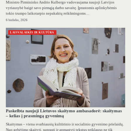
Ministro Pirmininko Andrio Kulbergo vadovaujama naujoji Latvijos
vyriausybė baigė savo pirmąją darbo savaitę. Įprastomis aplinkybėmis
tokio trumpo laikotarpio nepakaktų reikšmingoms…
6 birželio, 2026
LAISVALAIKIS IR KULTŪRA
Paskelbta naujoji Lietuvos skaitymo ambasadorė: skaitymas
– kelias į prasmingą gyvenimą
Skaitymas – viena svarbiausių kultūrinio ir socialinio gyvenimo prielaidų.
Nuo gebėjimo skaityti, suprasti ir apmąstyti tekstus priklauso ne tik