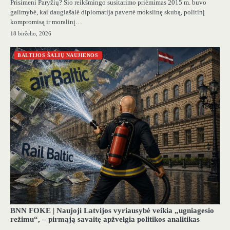
Prisimeni Paryžių? Šio reikšmingo susitarimo priėmimas 2015 m. buvo
galimybė, kai daugiašalė diplomatija pavertė mokslinę skubą, politinį
kompromisą ir moralinį…
18 birželio, 2026
BALTIJOS ŠALIŲ NAUJIENOS
BNN FOKE | Naujoji Latvijos vyriausybė veikia „ugniagesio
režimu“, – pirmąją savaitę apžvelgia politikos analitikas