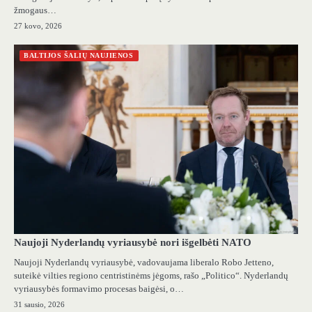
žmogaus…
27 kovo, 2026
BALTIJOS ŠALIŲ NAUJIENOS
Naujoji Nyderlandų vyriausybė nori išgelbėti NATO
Naujoji Nyderlandų vyriausybė, vadovaujama liberalo Robo Jetteno,
suteikė vilties regiono centristinėms jėgoms, rašo „Politico“. Nyderlandų
vyriausybės formavimo procesas baigėsi, o…
31 sausio, 2026