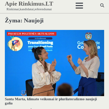
Apie Rinkimus.LT
Skip
to
Rinkimai,kandidatai,referendumai
content
Žyma:
Naujoji
PASAULI0 POLITINĖS AKTUALIJOS
Santa Marta, klimato veiksmai ir plurilateralizmo naujoji
galia