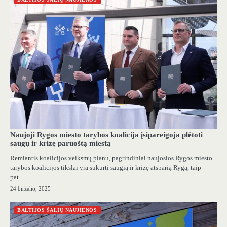
Naujoji Rygos miesto tarybos koalicija įsipareigoja plėtoti
saugų ir krizę paruoštą miestą
Remiantis koalicijos veiksmų planu, pagrindiniai naujosios Rygos miesto
tarybos koalicijos tikslai yra sukurti saugią ir krizę atsparią Rygą, taip
pat…
24 birželio, 2025
BALTIJOS ŠALIŲ NAUJIENOS