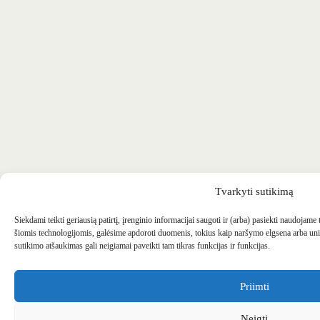
Tvarkyti sutikimą
Siekdami teikti geriausią patirtį, įrenginio informacijai saugoti ir (arba) pasiekti naudojame
šiomis technologijomis, galėsime apdoroti duomenis, tokius kaip naršymo elgsena arba uni
sutikimo atšaukimas gali neigiamai paveikti tam tikras funkcijas ir funkcijas.
Priimti
Neigti