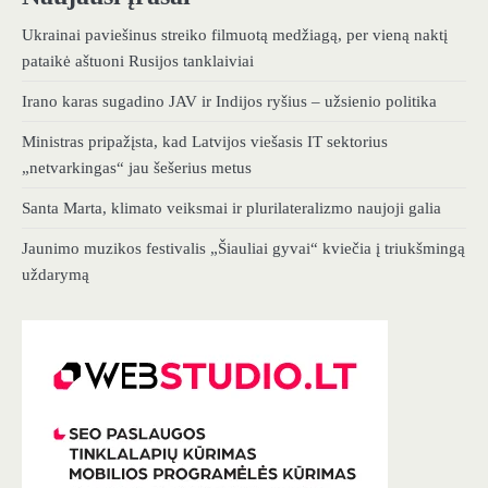
Ukrainai paviešinus streiko filmuotą medžiagą, per vieną naktį
pataikė aštuoni Rusijos tanklaiviai
Irano karas sugadino JAV ir Indijos ryšius – užsienio politika
Ministras pripažįsta, kad Latvijos viešasis IT sektorius
„netvarkingas“ jau šešerius metus
Santa Marta, klimato veiksmai ir plurilateralizmo naujoji galia
Jaunimo muzikos festivalis „Šiauliai gyvai“ kviečia į triukšmingą
uždarymą