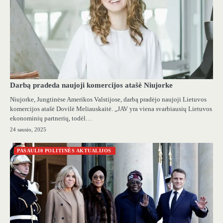
Darbą pradeda naujoji komercijos atašė Niujorke
Niujorke, Jungtinėse Amerikos Valstijose, darbą pradėjo naujoji Lietuvos
komercijos atašė Dovilė Meliauskaitė. „JAV yra viena svarbiausių Lietuvos
ekonominių partnerių, todėl…
24 sausio, 2025
PASAULI0 POLITINĖS AKTUALIJOS