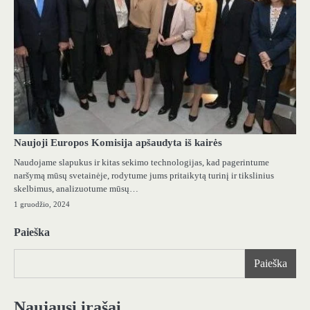
Naujoji Europos Komisija apšaudyta iš kairės
Naudojame slapukus ir kitas sekimo technologijas, kad pagerintume
naršymą mūsų svetainėje, rodytume jums pritaikytą turinį ir tikslinius
skelbimus, analizuotume mūsų…
1 gruodžio, 2024
Paieška
Paieška
Naujausi įrašai