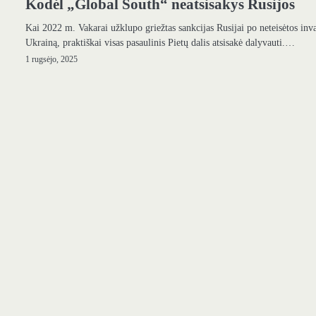
Kodėl „Global South“ neatsisakys Rusijos
Kai 2022 m. Vakarai užklupo griežtas sankcijas Rusijai po neteisėtos inva
Ukrainą, praktiškai visas pasaulinis Pietų dalis atsisakė dalyvauti.…
1 rugsėjo, 2025