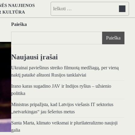
NĖS NAUJIENOS
Ieškoti:
IR KULTŪRA
Paieška
Paieška
Naujausi įrašai
Ukrainai paviešinus streiko filmuotą medžiagą, per vieną
naktį pataikė aštuoni Rusijos tanklaiviai
Irano karas sugadino JAV ir Indijos ryšius – užsienio
politika
Ministras pripažįsta, kad Latvijos viešasis IT sektorius
„netvarkingas“ jau šešerius metus
Santa Marta, klimato veiksmai ir plurilateralizmo naujoji
galia