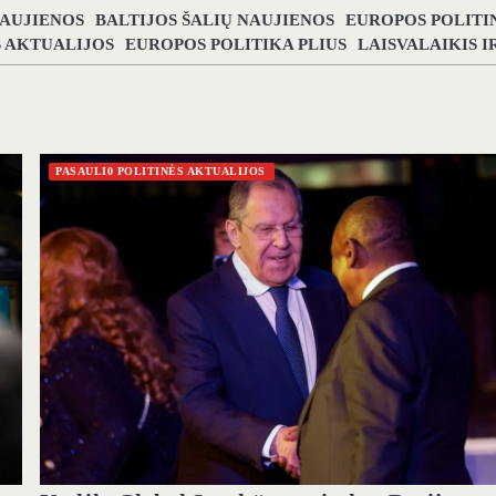
NAUJIENOS
BALTIJOS ŠALIŲ NAUJIENOS
EUROPOS POLITI
S AKTUALIJOS
EUROPOS POLITIKA PLIUS
LAISVALAIKIS 
PASAULI0 POLITINĖS AKTUALIJOS