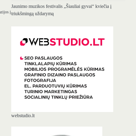
Jaunimo muzikos festivalis „Šiauliai gyvai“ kviečia į
zijos į
triukšmingą uždarymą
webstudio.lt