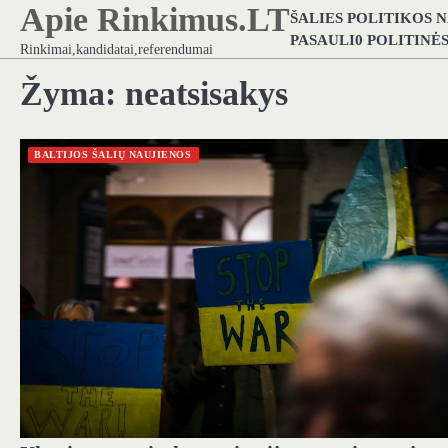
Apie Rinkimus.LT
Skip
ŠALIES POLITIKOS 
to
PASAULI0 POLITINĖ
Rinkimai,kandidatai,referendumai
content
Žyma:
neatsisakys
BALTIJOS ŠALIŲ NAUJIENOS