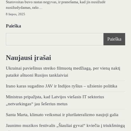
Starovoitas buvo rastas negyvas, ir pranešama, kad jis nusižudė
nusižudydamas, rašo…
8 liepos, 2025
Paieška
Paieška
Naujausi įrašai
Ukrainai paviešinus streiko filmuotą medžiagą, per vieną naktį
pataikė aštuoni Rusijos tanklaiviai
Irano karas sugadino JAV ir Indijos ryšius – užsienio politika
Ministras pripažįsta, kad Latvijos viešasis IT sektorius
„netvarkingas“ jau šešerius metus
Santa Marta, klimato veiksmai ir plurilateralizmo naujoji galia
Jaunimo muzikos festivalis „Šiauliai gyvai“ kviečia į triukšmingą