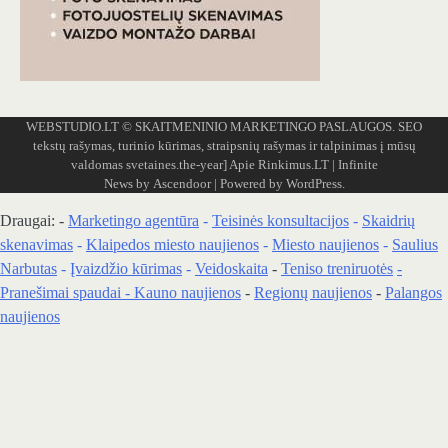
WEBSTUDIO.LT
© SKAITMENINIO MARKETINGO PASLAUGOS. SEO
tekstų rašymas, turinio kūrimas, straipsnių rašymas ir talpinimas į mūsų
valdomas svetaines.the-year]
Apie Rinkimus.LT
| Infinite
News by
Ascendoor
| Powered by
WordPress
.
Draugai: -
Marketingo agentūra
-
Teisinės konsultacijos
-
Skaidrių
skenavimas
-
Klaipedos miesto naujienos
-
Miesto naujienos
-
Saulius
Narbutas
-
Įvaizdžio kūrimas
-
Veidoskaita
-
Teniso treniruotės
-
Pranešimai spaudai -
Kauno naujienos
-
Regionų naujienos
-
Palangos
naujienos