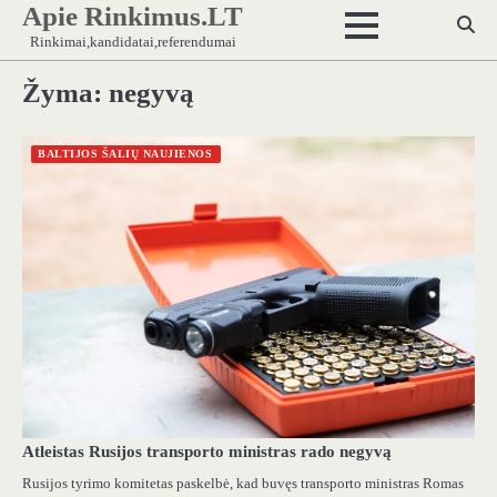
Apie Rinkimus.LT
Skip
to
Rinkimai,kandidatai,referendumai
content
Žyma:
negyvą
BALTIJOS ŠALIŲ NAUJIENOS
Atleistas Rusijos transporto ministras rado negyvą
Rusijos tyrimo komitetas paskelbė, kad buvęs transporto ministras Romas