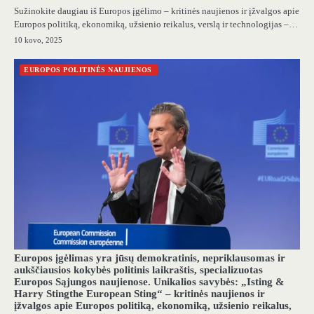
Sužinokite daugiau iš Europos įgėlimo – kritinės naujienos ir įžvalgos apie
Europos politiką, ekonomiką, užsienio reikalus, verslą ir technologijas –…
10 kovo, 2025
EUROPOS POLITINĖS NAUJIENOS
Europos įgėlimas yra jūsų demokratinis, nepriklausomas ir
aukščiausios kokybės politinis laikraštis, specializuotas
Europos Sąjungos naujienose. Unikalios savybės: „Isting &
Harry Stingthe European Sting“ – kritinės naujienos ir
įžvalgos apie Europos politiką, ekonomiką, užsienio reikalus,