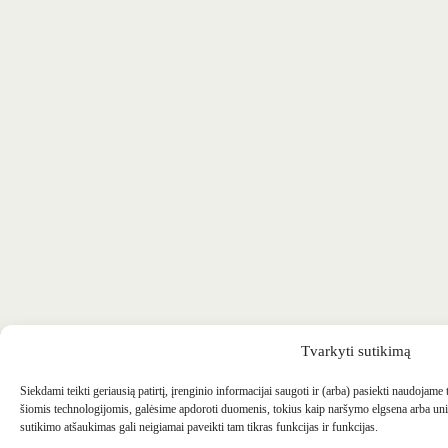
Tvarkyti sutikimą
Siekdami teikti geriausią patirtį, įrenginio informacijai saugoti ir (arba) pasiekti naudojame
šiomis technologijomis, galėsime apdoroti duomenis, tokius kaip naršymo elgsena arba uni
sutikimo atšaukimas gali neigiamai paveikti tam tikras funkcijas ir funkcijas.