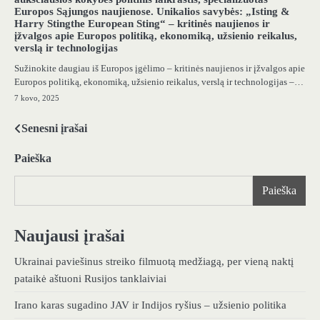
Europos Sąjungos naujienose. Unikalios savybės: „Isting &
Harry Stingthe European Sting“ – kritinės naujienos ir
įžvalgos apie Europos politiką, ekonomiką, užsienio reikalus,
verslą ir technologijas
Sužinokite daugiau iš Europos įgėlimo – kritinės naujienos ir įžvalgos apie
Europos politiką, ekonomiką, užsienio reikalus, verslą ir technologijas –…
7 kovo, 2025
Senesni įrašai
Navigacija
tarp
Paieška
įrašų
Paieška
Naujausi įrašai
Ukrainai paviešinus streiko filmuotą medžiagą, per vieną naktį
pataikė aštuoni Rusijos tanklaiviai
Irano karas sugadino JAV ir Indijos ryšius – užsienio politika