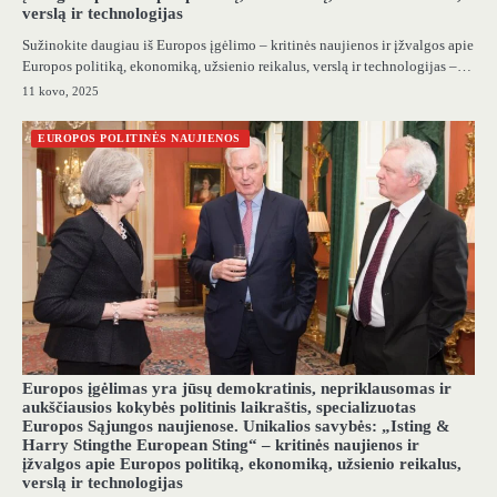
verslą ir technologijas
Sužinokite daugiau iš Europos įgėlimo – kritinės naujienos ir įžvalgos apie
Europos politiką, ekonomiką, užsienio reikalus, verslą ir technologijas –…
11 kovo, 2025
EUROPOS POLITINĖS NAUJIENOS
Europos įgėlimas yra jūsų demokratinis, nepriklausomas ir
aukščiausios kokybės politinis laikraštis, specializuotas
Europos Sąjungos naujienose. Unikalios savybės: „Isting &
Harry Stingthe European Sting“ – kritinės naujienos ir
įžvalgos apie Europos politiką, ekonomiką, užsienio reikalus,
verslą ir technologijas