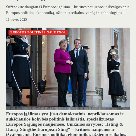
Sužinokite daugiau iš Europos įgėlimo – kritinės naujienos ir įžvalgos apie
Europos politiką, ekonomiką, užsienio reikalus, verslą ir technologijas –…
11 kovo, 2025
EUROPOS POLITINĖS NAUJIENOS
Europos įgėlimas yra jūsų demokratinis, nepriklausomas ir
aukščiausios kokybės politinis laikraštis, specializuotas
Europos Sąjungos naujienose. Unikalios savybės: „Isting &
Harry Stingthe European Sting“ – kritinės naujienos ir
įžvalgos apie Europos politiką, ekonomiką, užsienio reikalus,