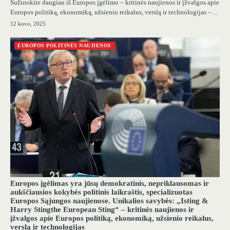
Sužinokite daugiau iš Europos įgėlimo – kritinės naujienos ir įžvalgos apie
Europos politiką, ekonomiką, užsienio reikalus, verslą ir technologijas –…
12 kovo, 2025
EUROPOS POLITINĖS NAUJIENOS
Europos įgėlimas yra jūsų demokratinis, nepriklausomas ir
aukščiausios kokybės politinis laikraštis, specializuotas
Europos Sąjungos naujienose. Unikalios savybės: „Isting &
Harry Stingthe European Sting“ – kritinės naujienos ir
įžvalgos apie Europos politiką, ekonomiką, užsienio reikalus,
verslą ir technologijas