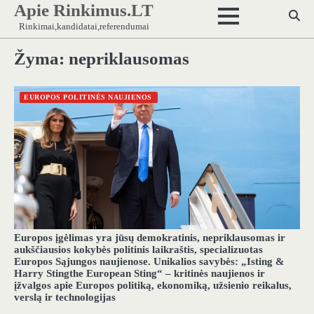
Apie Rinkimus.LT
Skip
to
Rinkimai,kandidatai,referendumai
content
Žyma:
nepriklausomas
EUROPOS POLITINĖS NAUJIENOS
Europos įgėlimas yra jūsų demokratinis, nepriklausomas ir
aukščiausios kokybės politinis laikraštis, specializuotas
Europos Sąjungos naujienose. Unikalios savybės: „Isting &
Harry Stingthe European Sting“ – kritinės naujienos ir
įžvalgos apie Europos politiką, ekonomiką, užsienio reikalus,
verslą ir technologijas