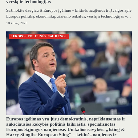
verslą ir technologijas
Sužinokite daugiau iš Europos įgėlimo – kritinės naujienos ir įžvalgos apie
Europos politiką, ekonomiką, užsienio reikalus, verslą ir technologijas –…
10 kovo, 2025
EUROPOS POLITINĖS NAUJIENOS
Europos įgėlimas yra jūsų demokratinis, nepriklausomas ir
aukščiausios kokybės politinis laikraštis, specializuotas
Europos Sąjungos naujienose. Unikalios savybės: „Isting &
Harry Stingthe European Sting“ – kritinės naujienos ir