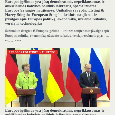
Europos įgėlimas yra jūsų demokratinis, nepriklausomas ir
aukščiausios kokybės politinis laikraštis, specializuotas
Europos Sąjungos naujienose. Unikalios savybės: „Isting &
Harry Stingthe European Sting“ – kritinės naujienos ir
įžvalgos apie Europos politiką, ekonomiką, užsienio reikalus,
verslą ir technologijas
Sužinokite daugiau iš Europos įgėlimo – kritinės naujienos ir įžvalgos apie
Europos politiką, ekonomiką, užsienio reikalus, verslą ir technologijas –…
7 kovo, 2025
EUROPOS POLITINĖS NAUJIENOS
Europos įgėlimas yra jūsų demokratinis, nepriklausomas ir
aukščiausios kokybės politinis laikraštis, specializuotas