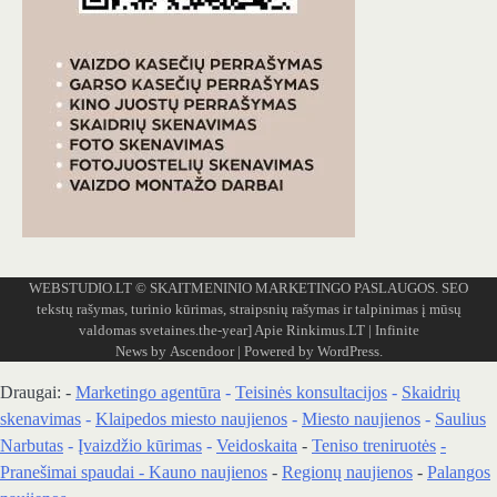
WEBSTUDIO.LT
© SKAITMENINIO MARKETINGO PASLAUGOS. SEO
tekstų rašymas, turinio kūrimas, straipsnių rašymas ir talpinimas į mūsų
valdomas svetaines.the-year]
Apie Rinkimus.LT
| Infinite
News by
Ascendoor
| Powered by
WordPress
.
Draugai: -
Marketingo agentūra
-
Teisinės konsultacijos
-
Skaidrių
skenavimas
-
Klaipedos miesto naujienos
-
Miesto naujienos
-
Saulius
Narbutas
-
Įvaizdžio kūrimas
-
Veidoskaita
-
Teniso treniruotės
-
Pranešimai spaudai -
Kauno naujienos
-
Regionų naujienos
-
Palangos