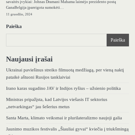
savaitės įvykiai: Johnas Dramani Mahama laimėjo prezidento postą
GanaBelgija įpareigota sumokėti…
11 gruodžio, 2024
Paieška
Paieška
Naujausi įrašai
Ukrainai paviešinus streiko filmuotą medžiagą, per vieną naktį
pataikė aštuoni Rusijos tanklaiviai
Irano karas sugadino JAV ir Indijos ryšius – užsienio politika
Ministras pripažįsta, kad Latvijos viešasis IT sektorius
„netvarkingas“ jau šešerius metus
Santa Marta, klimato veiksmai ir plurilateralizmo naujoji galia
Jaunimo muzikos festivalis „Šiauliai gyvai“ kviečia į triukšmingą