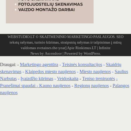
WEBSTUDIO.LT
© SKAITMENINIO MARKETINGO PASLAUGOS. SEO
tekstų rašymas, turinio kūrimas, straipsnių rašymas ir talpinimas į mūsų
valdomas svetaines.the-year]
Apie Rinkimus.LT
| Infinite
News by
Ascendoor
| Powered by
WordPress
.
Draugai: -
Marketingo agentūra
-
Teisinės konsultacijos
-
Skaidrių
skenavimas
-
Klaipedos miesto naujienos
-
Miesto naujienos
-
Saulius
Narbutas
-
Įvaizdžio kūrimas
-
Veidoskaita
-
Teniso treniruotės
-
Pranešimai spaudai -
Kauno naujienos
-
Regionų naujienos
-
Palangos
naujienos