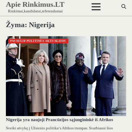
Apie Rinkimus.LT
Skip
to
Rinkimai,kandidatai,referendumai
content
Žyma:
Nigerija
PASAULI0 POLITINĖS AKTUALIJOS
Nigerija yra naujoji Prancūzijos sąjungininkė iš Afrikos
Sveiki atvykę į Užsienio politika‘s Afrikos trumpas. Svarbiausi šios