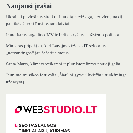
Naujausi įrašai
Ukrainai paviešinus streiko filmuotą medžiagą, per vieną naktį
pataikė aštuoni Rusijos tanklaiviai
Irano karas sugadino JAV ir Indijos ryšius – užsienio politika
Ministras pripažįsta, kad Latvijos viešasis IT sektorius
„netvarkingas“ jau šešerius metus
Santa Marta, klimato veiksmai ir plurilateralizmo naujoji galia
Jaunimo muzikos festivalis „Šiauliai gyvai“ kviečia į triukšmingą
uždarymą