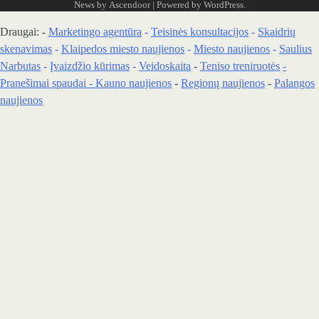
News by
Ascendoor
| Powered by
WordPress
.
Draugai: -
Marketingo agentūra
-
Teisinės konsultacijos
-
Skaidrių
skenavimas
-
Klaipedos miesto naujienos
-
Miesto naujienos
-
Saulius
Narbutas
-
Įvaizdžio kūrimas
-
Veidoskaita
-
Teniso treniruotės
-
Pranešimai spaudai -
Kauno naujienos
-
Regionų naujienos
-
Palangos
naujienos