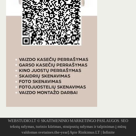
WEBSTUDIO.LT
© SKAITMENINIO MARKETINGO PASLAUGOS. SEO
tekstų rašymas, turinio kūrimas, straipsnių rašymas ir talpinimas į mūsų
valdomas svetaines.the-year]
Apie Rinkimus.LT
| Infinite