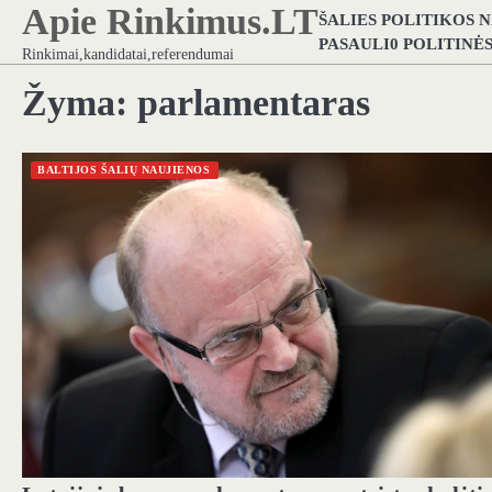
Apie Rinkimus.LT
Skip
ŠALIES POLITIKOS 
to
PASAULI0 POLITINĖ
Rinkimai,kandidatai,referendumai
content
Žyma:
parlamentaras
BALTIJOS ŠALIŲ NAUJIENOS