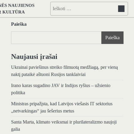
NĖS NAUJIENOS
Ieškoti:
IR KULTŪRA
Paieška
Paieška
Naujausi įrašai
Ukrainai paviešinus streiko filmuotą medžiagą, per vieną
naktį pataikė aštuoni Rusijos tanklaiviai
Irano karas sugadino JAV ir Indijos ryšius – užsienio
politika
Ministras pripažįsta, kad Latvijos viešasis IT sektorius
„netvarkingas“ jau šešerius metus
Santa Marta, klimato veiksmai ir plurilateralizmo naujoji
galia