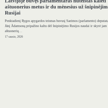
Latvijoje buvęs parlamentaras nuteistas kalėti
aštuonerius metus ir du mėnesius už šnipinėji
Rusijai
Penktadienį Rygos apygardos teismas buvusį Saeimos (parlamento) deputat
Jānį Ādamsoną pripažino kaltu dėl šnipinėjimo Rusijos naudai ir skyrė jam
aštuonerių…
17 sausio, 2026