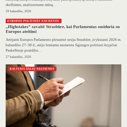
skelbimus, analizuotume mūsų…
29 balandžio, 2026
EUROPOS POLITINĖS NAUJIENOS
„Highstakes“ savaitė Strasbūre, kai Parlamentas susiduria su
Europos ateitimi
Artėjanti Europos Parlamento plenarinė sesija Strasbūre, įvyksianti 2026 m.
balandžio 27–30 d., atėjo lemiamu momentu Sąjungos politinei krypčiai.
Paskelbtoje posėdžio…
27 balandžio, 2026
BALTIJOS ŠALIŲ NAUJIENOS