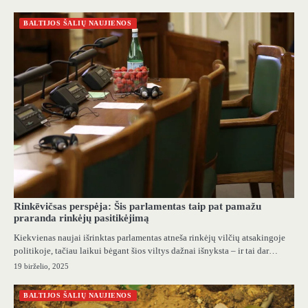
BALTIJOS ŠALIŲ NAUJIENOS
Rinkēvičsas perspėja: Šis parlamentas taip pat pamažu
praranda rinkėjų pasitikėjimą
Kiekvienas naujai išrinktas parlamentas atneša rinkėjų vilčių atsakingoje
politikoje, tačiau laikui bėgant šios viltys dažnai išnyksta – ir tai dar…
19 birželio, 2025
BALTIJOS ŠALIŲ NAUJIENOS