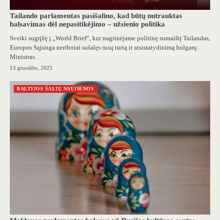
Tailando parlamentas pasišalino, kad būtų nutrauktas
balsavimas dėl nepasitikėjimo – užsienio politika
Sveiki sugrįžę į „World Brief“, kur nagrinėjame politinę sumaištį Tailandas,
Europos Sąjunga neribotai sušalęs rusų turtą ir atsistatydinimą bulgarų
Ministras…
13 gruodžio, 2025
BALTIJOS ŠALIŲ NAUJIENOS