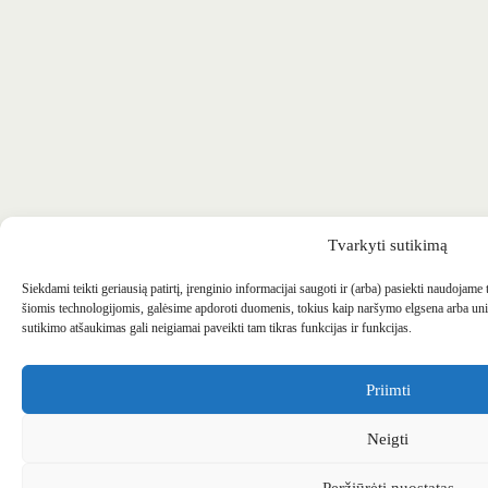
Tvarkyti sutikimą
Siekdami teikti geriausią patirtį, įrenginio informacijai saugoti ir (arba) pasiekti naudojame
šiomis technologijomis, galėsime apdoroti duomenis, tokius kaip naršymo elgsena arba uni
sutikimo atšaukimas gali neigiamai paveikti tam tikras funkcijas ir funkcijas.
Priimti
Neigti
Peržiūrėti nuostatas