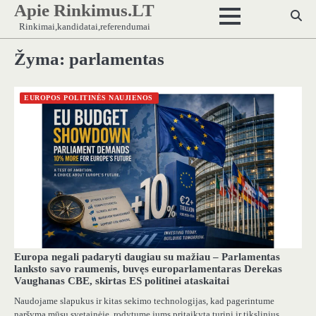
Apie Rinkimus.LT
Skip
to
Rinkimai,kandidatai,referendumai
content
Žyma:
parlamentas
EUROPOS POLITINĖS NAUJIENOS
Europa negali padaryti daugiau su mažiau – Parlamentas
lanksto savo raumenis, buvęs europarlamentaras Derekas
Vaughanas CBE, skirtas ES politinei ataskaitai
Naudojame slapukus ir kitas sekimo technologijas, kad pagerintume
naršymą mūsų svetainėje, rodytume jums pritaikytą turinį ir tikslinius