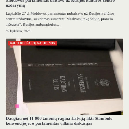
Moldovos parlamentas balsavo už Rusijos kultūros centro
uždarymą
Lapkričio 27 d. Moldovos parlamentas nubalsavo už Rusijos kultūros
centro uždarymą, siekdamas sumažinti Maskvos įtaką šalyje, praneša
„Reuters“. Rusijos ambasadorius…
30 lapkričio, 2025
BALTIJOS ŠALIŲ NAUJIENOS
Daugiau nei 11 000 žmonių ragina Latviją likti Stambulo
konvencijoje, o parlamentas vilkina diskusijas