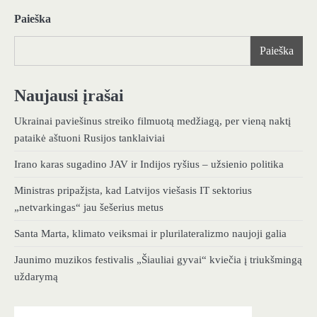
tarp
Paieška
įrašų
Paieška
Naujausi įrašai
Ukrainai paviešinus streiko filmuotą medžiagą, per vieną naktį
pataikė aštuoni Rusijos tanklaiviai
Irano karas sugadino JAV ir Indijos ryšius – užsienio politika
Ministras pripažįsta, kad Latvijos viešasis IT sektorius
„netvarkingas“ jau šešerius metus
Santa Marta, klimato veiksmai ir plurilateralizmo naujoji galia
Jaunimo muzikos festivalis „Šiauliai gyvai“ kviečia į triukšmingą
uždarymą