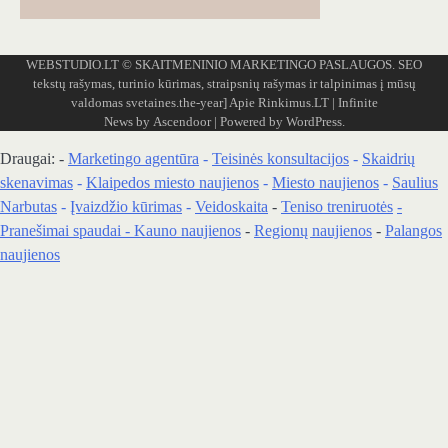
WEBSTUDIO.LT
© SKAITMENINIO MARKETINGO PASLAUGOS. SEO
tekstų rašymas, turinio kūrimas, straipsnių rašymas ir talpinimas į mūsų
valdomas svetaines.the-year]
Apie Rinkimus.LT
| Infinite
News by
Ascendoor
| Powered by
WordPress
.
Draugai: -
Marketingo agentūra
-
Teisinės konsultacijos
-
Skaidrių
skenavimas
-
Klaipedos miesto naujienos
-
Miesto naujienos
-
Saulius
Narbutas
-
Įvaizdžio kūrimas
-
Veidoskaita
-
Teniso treniruotės
-
Pranešimai spaudai -
Kauno naujienos
-
Regionų naujienos
-
Palangos
naujienos