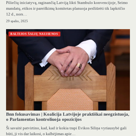
Piliečių iniciatyvą, raginančią Latviją likti Stambulo konvencijoje, Seimo
mandatų, etikos ir pareiškimų komitetas planuoja peržiūrėti tik lapkričio
12 d., nors…
29 spalio, 2025
BALTIJOS ŠALIŲ NAUJIENOS
Bnn fokusavimas | Koalicija Latvijoje praktiškai neegzistuoja,
o Parlamentas kontroliuoja opozicijos
Ši savaitė patvirtino, kad, kad ir kokia trapi Evikos Siliņa vyriausybė gali
būti, ji vis dar laikosi, o kalbėjimas apie…