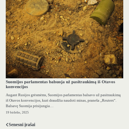
Suomijos parlamentas balsuoja už pasitraukimą iš Otavos
konvencijos
Augant Rusijos grėsmėms, Suomijos parlamentas balsavo už pasitraukimą
iš Otavos konvencijos, kuri draudžia naudoti minas, praneša „Reuters“.
Balsavę Suomija prisijungia…
19 birželio, 2025
Senesni įrašai
Navigacija