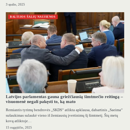
3 spalio, 2025
BALTIJOS ŠALIŲ NAUJIENOS
Latvijos parlamentas gauna griežčiausią šimtmečio reitingą –
visuomenė negali pakęsti to, ką mato
Remiantis tyrimų bendrovės „SKDS“ atlikta apklausa, dabartinis „Saeima“
sušaukimas sulaukė vieno iš žemiausių įvertinimų šį šimtmetį. Šių metų
kovą atliktoje…
15 rugpjūčio, 2025