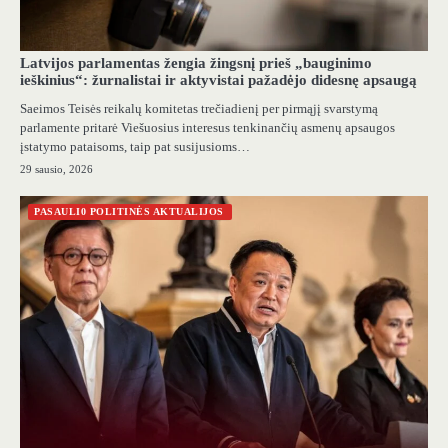
Latvijos parlamentas žengia žingsnį prieš „bauginimo
ieškinius“: žurnalistai ir aktyvistai pažadėjo didesnę apsaugą
Saeimos Teisės reikalų komitetas trečiadienį per pirmąjį svarstymą
parlamente pritarė Viešuosius interesus tenkinančių asmenų apsaugos
įstatymo pataisoms, taip pat susijusioms…
29 sausio, 2026
PASAULI0 POLITINĖS AKTUALIJOS