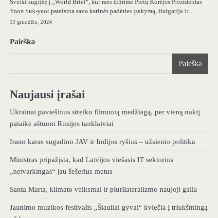
Sveiki sugrįžę į „World Brief“, kur mes žiūrime Pietų Korėjos Prezidentas
Yoon Suk-yeol pateisina savo karinės padėties įsakymą, Bulgarija ir…
13 gruodžio, 2024
Paieška
Paieška
Naujausi įrašai
Ukrainai paviešinus streiko filmuotą medžiagą, per vieną naktį
pataikė aštuoni Rusijos tanklaiviai
Irano karas sugadino JAV ir Indijos ryšius – užsienio politika
Ministras pripažįsta, kad Latvijos viešasis IT sektorius
„netvarkingas“ jau šešerius metus
Santa Marta, klimato veiksmai ir plurilateralizmo naujoji galia
Jaunimo muzikos festivalis „Šiauliai gyvai“ kviečia į triukšmingą