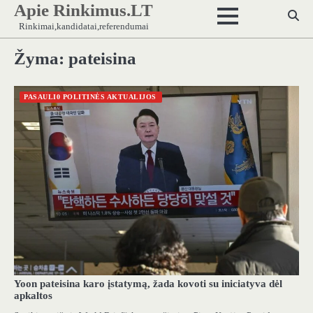
Apie Rinkimus.LT
Skip
to
Rinkimai,kandidatai,referendumai
content
Žyma:
pateisina
PASAULI0 POLITINĖS AKTUALIJOS
Yoon pateisina karo įstatymą, žada kovoti su iniciatyva dėl
apkaltos