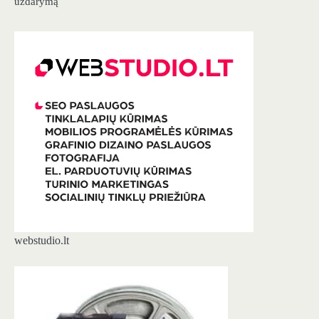
uždarymą
webstudio.lt