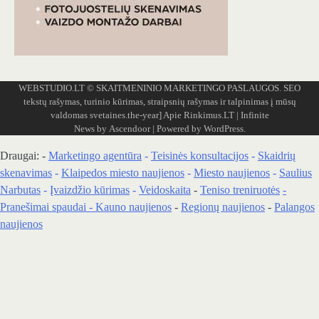
WEBSTUDIO.LT
© SKAITMENINIO MARKETINGO PASLAUGOS. SEO
tekstų rašymas, turinio kūrimas, straipsnių rašymas ir talpinimas į mūsų
valdomas svetaines.the-year]
Apie Rinkimus.LT
| Infinite
News by
Ascendoor
| Powered by
WordPress
.
Draugai: -
Marketingo agentūra
-
Teisinės konsultacijos
-
Skaidrių
skenavimas
-
Klaipedos miesto naujienos
-
Miesto naujienos
-
Saulius
Narbutas
-
Įvaizdžio kūrimas
-
Veidoskaita
-
Teniso treniruotės
-
Pranešimai spaudai -
Kauno naujienos
-
Regionų naujienos
-
Palangos
naujienos