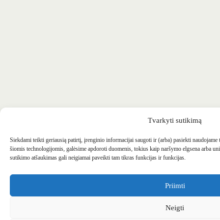
Tvarkyti sutikimą
Siekdami teikti geriausią patirtį, įrenginio informacijai saugoti ir (arba) pasiekti naudojame
šiomis technologijomis, galėsime apdoroti duomenis, tokius kaip naršymo elgsena arba uni
sutikimo atšaukimas gali neigiamai paveikti tam tikras funkcijas ir funkcijas.
Priimti
Neigti