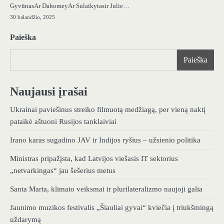
GyvūnasAr DahomeyAr Sulaikytasir Julie…
30 balandžio, 2025
Paieška
Paieška
Naujausi įrašai
Ukrainai paviešinus streiko filmuotą medžiagą, per vieną naktį
pataikė aštuoni Rusijos tanklaiviai
Irano karas sugadino JAV ir Indijos ryšius – užsienio politika
Ministras pripažįsta, kad Latvijos viešasis IT sektorius
„netvarkingas“ jau šešerius metus
Santa Marta, klimato veiksmai ir plurilateralizmo naujoji galia
Jaunimo muzikos festivalis „Šiauliai gyvai“ kviečia į triukšmingą
uždarymą