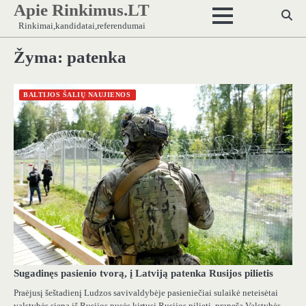
Apie Rinkimus.LT
Skip
to
Rinkimai,kandidatai,referendumai
content
Žyma:
patenka
BALTIJOS ŠALIŲ NAUJIENOS
Sugadinęs pasienio tvorą, į Latviją patenka Rusijos pilietis
Praėjusį šeštadienį Ludzos savivaldybėje pasieniečiai sulaikė neteisėtai
valstybės sieną iš Rusijos pusės kirtusį Rusijos pilietį, praneša Valstybės