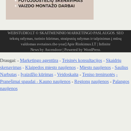
WEBSTUDIO.LT
© SKAITMENINIO MARKETINGO PASLAUGOS. SEO
tekstų rašymas, turinio kūrimas, straipsnių rašymas ir talpinimas į mūsų
valdomas svetaines.the-year]
Apie Rinkimus.LT
| Infinite
News by
Ascendoor
| Powered by
WordPress
.
Draugai: -
Marketingo agentūra
-
Teisinės konsultacijos
-
Skaidrių
skenavimas
-
Klaipedos miesto naujienos
-
Miesto naujienos
-
Saulius
Narbutas
-
Įvaizdžio kūrimas
-
Veidoskaita
-
Teniso treniruotės
-
Pranešimai spaudai -
Kauno naujienos
-
Regionų naujienos
-
Palangos
naujienos