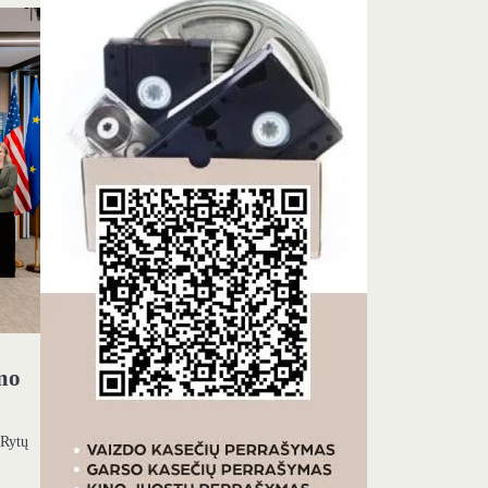
umo
 Rytų