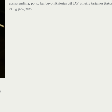
apsisprendimą, po to, kai buvo iškviestas dėl JAV piliečių tariamos įtak
29 rugpjūčio, 2025
ų