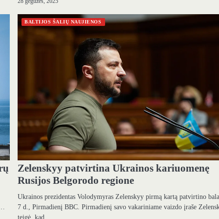
28 gegužės, 2025
BALTIJOS ŠALIŲ NAUJIENOS
rų
Zelenskyy patvirtina Ukrainos kariuomenę
Rusijos Belgorodo regione
Ukrainos prezidentas Volodymyras Zelenskyy pirmą kartą patvirtino bal
l…
7 d., Pirmadienį BBC. Pirmadienį savo vakariniame vaizdo įraše Zelens
teigė, kad…