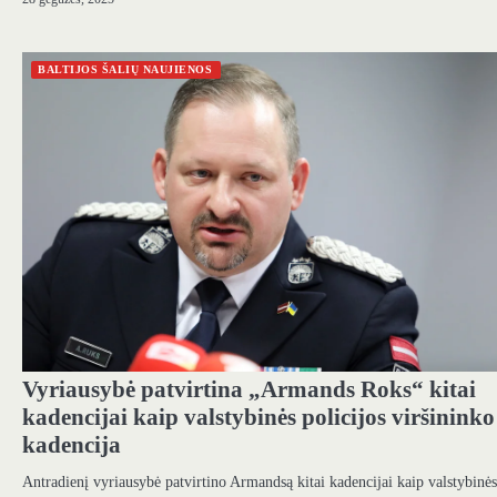
BALTIJOS ŠALIŲ NAUJIENOS
Vyriausybė patvirtina „Armands Roks“ kitai
kadencijai kaip valstybinės policijos viršininko
kadencija
Antradienį vyriausybė patvirtino Armandsą kitai kadencijai kaip valstybinės