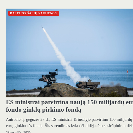
BALTIJOS ŠALIŲ NAUJIENOS
ES ministrai patvirtina naują 150 milijardų eu
fondo ginklų pirkimo fondą
Antradienį, gegužės 27 d., ES ministrai Briuselyje patvirtino 150 milijardų
eurų ginkluotės fondą. Šis sprendimas kyla dėl didėjančio susirūpinimo dė
28 gegužės, 2025