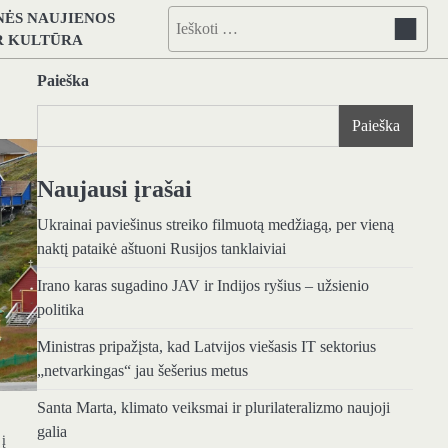
NĖS NAUJIENOS
Ieškoti:
IR KULTŪRA
Paieška
Paieška
Naujausi įrašai
Ukrainai paviešinus streiko filmuotą medžiagą, per vieną
naktį pataikė aštuoni Rusijos tanklaiviai
Irano karas sugadino JAV ir Indijos ryšius – užsienio
politika
Ministras pripažįsta, kad Latvijos viešasis IT sektorius
„netvarkingas“ jau šešerius metus
Santa Marta, klimato veiksmai ir plurilateralizmo naujoji
galia
 į