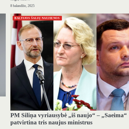
8 balandžio, 2025
BALTIJOS ŠALIŲ NAUJIENOS
PM Siliņa vyriausybė „iš naujo“ – „Saeima“
patvirtina tris naujus ministrus