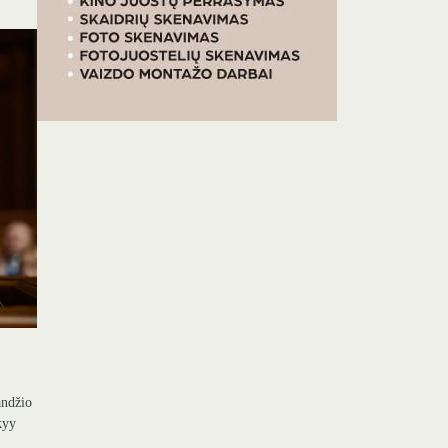
andžio
kyy