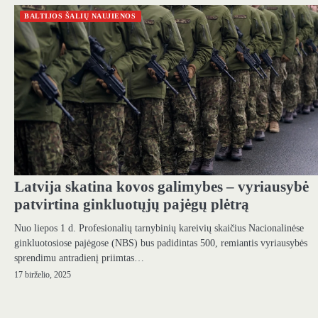
BALTIJOS ŠALIŲ NAUJIENOS
Latvija skatina kovos galimybes – vyriausybė
patvirtina ginkluotųjų pajėgų plėtrą
Nuo liepos 1 d. Profesionalių tarnybinių kareivių skaičius Nacionalinėse
ginkluotosiose pajėgose (NBS) bus padidintas 500, remiantis vyriausybės
sprendimu antradienį priimtas…
17 birželio, 2025