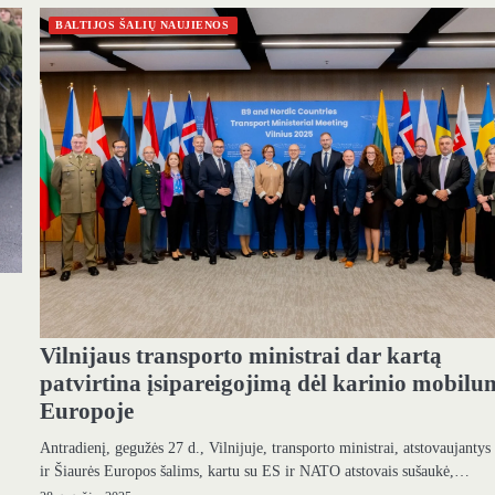
BALTIJOS ŠALIŲ NAUJIENOS
Vilnijaus transporto ministrai dar kartą
patvirtina įsipareigojimą dėl karinio mobil
Europoje
Antradienį, gegužės 27 d., Vilnijuje, transporto ministrai, atstovaujantys
ir Šiaurės Europos šalims, kartu su ES ir NATO atstovais sušaukė,…