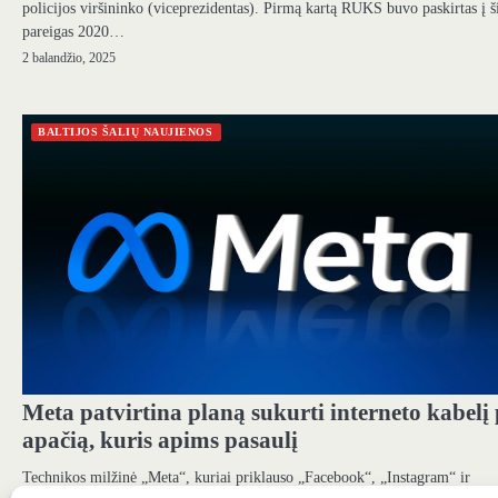
policijos viršininko (viceprezidentas). Pirmą kartą RUKS buvo paskirtas į š
pareigas 2020…
2 balandžio, 2025
BALTIJOS ŠALIŲ NAUJIENOS
Meta patvirtina planą sukurti interneto kabelį
apačią, kuris apims pasaulį
Technikos milžinė „Meta“, kuriai priklauso „Facebook“, „Instagram“ ir