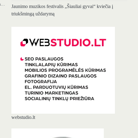
os…
Jaunimo muzikos festivalis „Šiauliai gyvai“ kviečia į
triukšmingą uždarymą
webstudio.lt