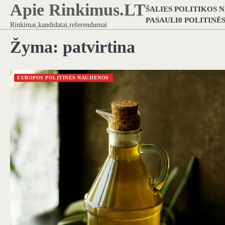
Apie Rinkimus.LT
Skip
ŠALIES POLITIKOS 
to
PASAULI0 POLITINĖ
Rinkimai,kandidatai,referendumai
content
Žyma:
patvirtina
EUROPOS POLITINĖS NAUJIENOS