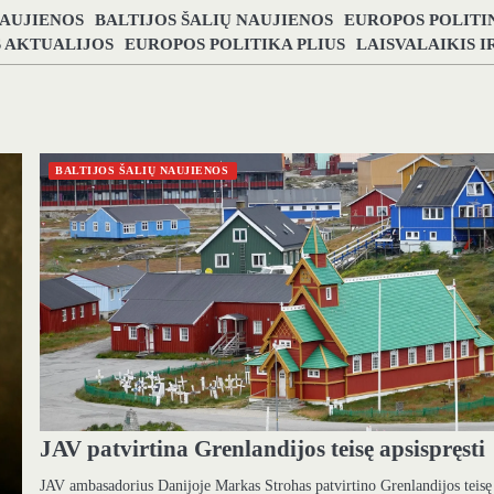
NAUJIENOS
BALTIJOS ŠALIŲ NAUJIENOS
EUROPOS POLITI
S AKTUALIJOS
EUROPOS POLITIKA PLIUS
LAISVALAIKIS 
BALTIJOS ŠALIŲ NAUJIENOS
JAV patvirtina Grenlandijos teisę apsispręsti
JAV ambasadorius Danijoje Markas Strohas patvirtino Grenlandijos teisę