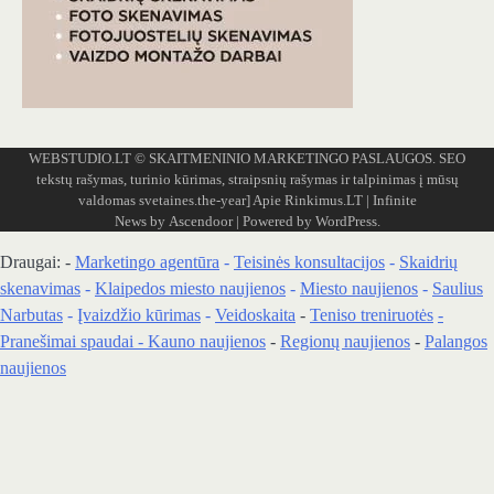
WEBSTUDIO.LT
© SKAITMENINIO MARKETINGO PASLAUGOS. SEO
tekstų rašymas, turinio kūrimas, straipsnių rašymas ir talpinimas į mūsų
valdomas svetaines.the-year]
Apie Rinkimus.LT
| Infinite
News by
Ascendoor
| Powered by
WordPress
.
Draugai: -
Marketingo agentūra
-
Teisinės konsultacijos
-
Skaidrių
skenavimas
-
Klaipedos miesto naujienos
-
Miesto naujienos
-
Saulius
Narbutas
-
Įvaizdžio kūrimas
-
Veidoskaita
-
Teniso treniruotės
-
Pranešimai spaudai -
Kauno naujienos
-
Regionų naujienos
-
Palangos
naujienos