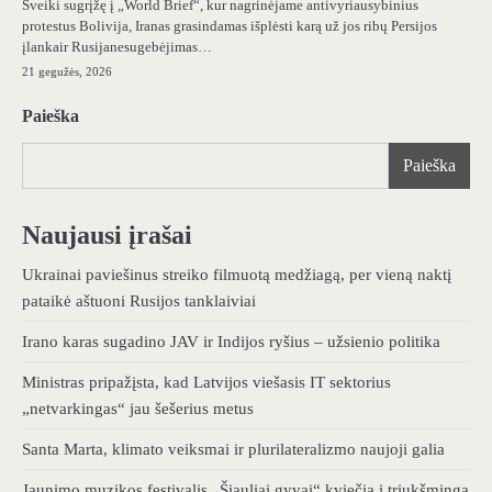
Sveiki sugrįžę į „World Brief“, kur nagrinėjame antivyriausybinius
protestus Bolivija, Iranas grasindamas išplėsti karą už jos ribų Persijos
įlankair Rusijanesugebėjimas…
21 gegužės, 2026
Paieška
Paieška
Naujausi įrašai
Ukrainai paviešinus streiko filmuotą medžiagą, per vieną naktį
pataikė aštuoni Rusijos tanklaiviai
Irano karas sugadino JAV ir Indijos ryšius – užsienio politika
Ministras pripažįsta, kad Latvijos viešasis IT sektorius
„netvarkingas“ jau šešerius metus
Santa Marta, klimato veiksmai ir plurilateralizmo naujoji galia
Jaunimo muzikos festivalis „Šiauliai gyvai“ kviečia į triukšmingą