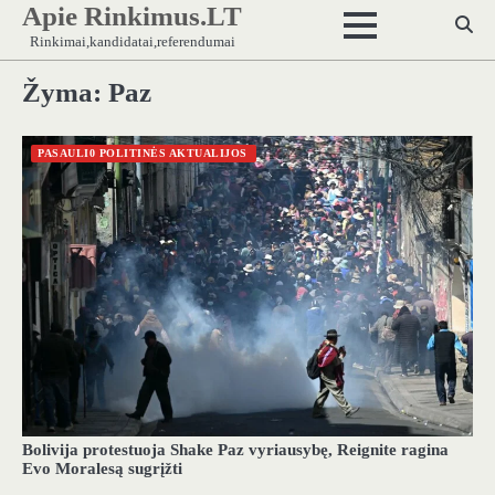
Apie Rinkimus.LT
Skip
to
Rinkimai,kandidatai,referendumai
content
Žyma:
Paz
PASAULI0 POLITINĖS AKTUALIJOS
Bolivija protestuoja Shake Paz vyriausybę, Reignite ragina
Evo Moralesą sugrįžti