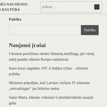
NĖS NAUJIENOS
Ieškoti:
IR KULTŪRA
Paieška
Paieška
Naujausi įrašai
Ukrainai paviešinus streiko filmuotą medžiagą, per vieną
naktį pataikė aštuoni Rusijos tanklaiviai
Irano karas sugadino JAV ir Indijos ryšius – užsienio
politika
Ministras pripažįsta, kad Latvijos viešasis IT sektorius
„netvarkingas“ jau šešerius metus
Santa Marta, klimato veiksmai ir plurilateralizmo naujoji
galia