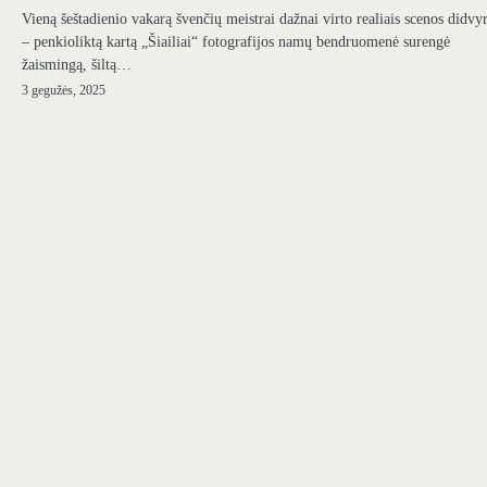
Vieną šeštadienio vakarą švenčių meistrai dažnai virto realiais scenos didvyr
– penkioliktą kartą „Šiailiai“ fotografijos namų bendruomenė surengė
žaismingą, šiltą…
3 gegužės, 2025