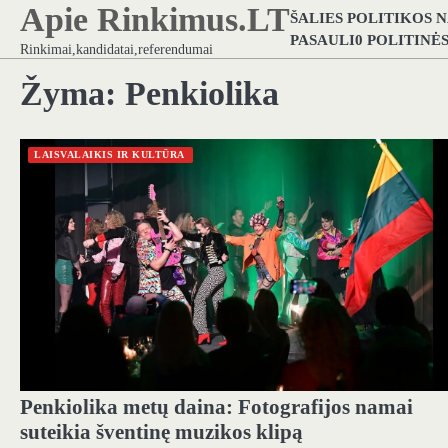
Apie Rinkimus.LT
Skip
ŠALIES POLITIKOS 
to
PASAULI0 POLITINĖ
Rinkimai,kandidatai,referendumai
content
Žyma:
Penkiolika
LAISVALAIKIS IR KULTŪRA
Penkiolika metų daina: Fotografijos namai
suteikia šventinę muzikos klipą