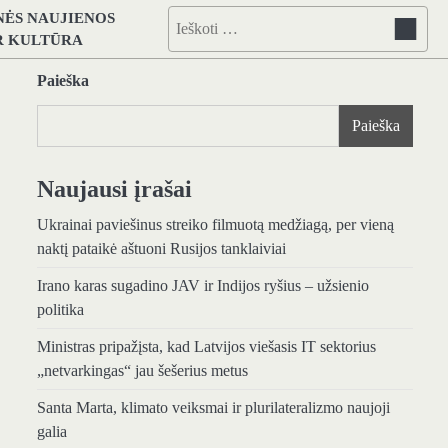
NĖS NAUJIENOS
Ieškoti:
IR KULTŪRA
Paieška
Paieška
Naujausi įrašai
Ukrainai paviešinus streiko filmuotą medžiagą, per vieną
naktį pataikė aštuoni Rusijos tanklaiviai
Irano karas sugadino JAV ir Indijos ryšius – užsienio
politika
Ministras pripažįsta, kad Latvijos viešasis IT sektorius
„netvarkingas“ jau šešerius metus
Santa Marta, klimato veiksmai ir plurilateralizmo naujoji
galia