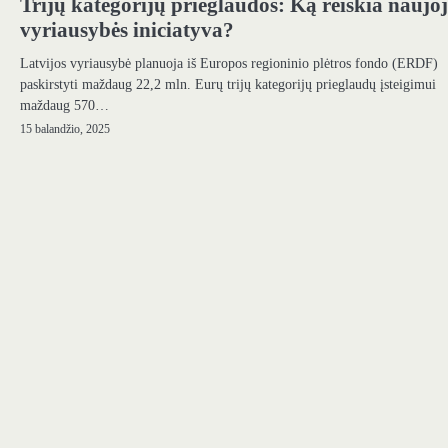
Trijų kategorijų prieglaudos: Ką reiškia naujoj
vyriausybės iniciatyva?
Latvijos vyriausybė planuoja iš Europos regioninio plėtros fondo (ERDF)
paskirstyti maždaug 22,2 mln. Eurų trijų kategorijų prieglaudų įsteigimui
maždaug 570…
15 balandžio, 2025