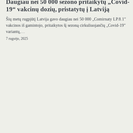
Daugiau nei 50 000 sezono pritaikytų „Covid-
19“ vakcinų dozių, pristatytų į Latviją
Šių metų rugpjūtį Latvija gavo daugiau nei 50 000 „Comirnaty LP.8.1“
vakcinos iš gamintojo, pritaikytos šį sezoną cirkuliuojančių „Covid-19“
variantų,…
7 rugsėjo, 2025