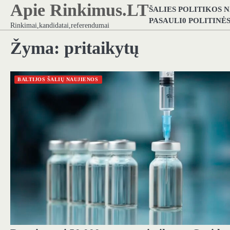
Apie Rinkimus.LT
Skip
ŠALIES POLITIKOS 
to
PASAULI0 POLITINĖ
Rinkimai,kandidatai,referendumai
content
Žyma:
pritaikytų
BALTIJOS ŠALIŲ NAUJIENOS