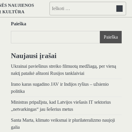
NĖS NAUJIENOS
Ieškoti:
IR KULTŪRA
Paieška
Paieška
Naujausi įrašai
Ukrainai paviešinus streiko filmuotą medžiagą, per vieną
naktį pataikė aštuoni Rusijos tanklaiviai
Irano karas sugadino JAV ir Indijos ryšius – užsienio
politika
Ministras pripažįsta, kad Latvijos viešasis IT sektorius
„netvarkingas“ jau šešerius metus
Santa Marta, klimato veiksmai ir plurilateralizmo naujoji
galia